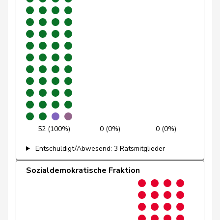
Glättli
Balthasar
GRÜNE
G
ZH
Gmür
Alois
CVP
M-E
SZ
Gössi
Petra
FDP
RL
SZ
Graf-Litscher
Edith
SP
S
TG
Gredig
Corina
glp
GL
ZH
Grin
Jean-Pierre
SVP
V
VD
52 (100%)
0 (0%)
0 (0%)
Entschuldigt/Abwesend: 3 Ratsmitglieder
Grossen
Jürg
glp
GL
BE
Sozialdemokratische Fraktion
Grüter
Franz
SVP
V
LU
Gschwind
Jean-Paul
CVP
M-E
JU