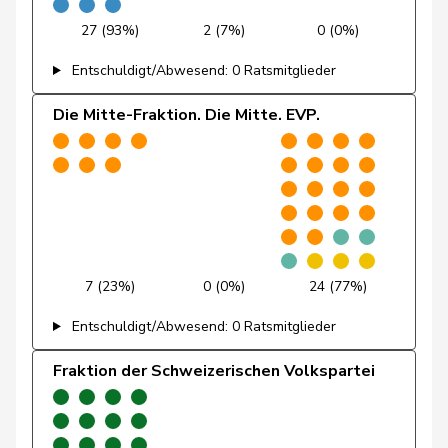
Friedli
Esther
SVP
V
SG
27 (93%)
2 (7%)
0 (0%)
Funiciello
Tamara
SP
S
BE
Entschuldigt/Abwesend: 0 Ratsmitglieder
Gafner
Andreas
EDU
V
BE
Die Mitte-Fraktion. Die Mitte. EVP.
Andrea
Geissbühler
SVP
V
BE
Martina
Giacometti
Anna
FDP
RL
GR
Giezendanner
Benjamin
SVP
V
AG
7 (23%)
0 (0%)
24 (77%)
Girod
Bastien
GRÜNE
G
ZH
Entschuldigt/Abwesend: 0 Ratsmitglieder
Glanzmann-
Ida
CVP
M-E
LU
Hunkeler
Fraktion der Schweizerischen Volkspartei
Glarner
Andreas
SVP
V
AG