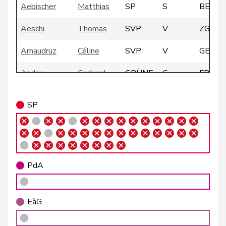
Aebischer
Matthias
SP
S
BE
Aeschi
Thomas
SVP
V
ZG
Amaudruz
Céline
SVP
V
GE
Andrey
Gerhard
GRÜNE
G
FR
Atici
Mustafa
SP
S
BS
SP
Badertscher
Christine
GRÜNE
G
BE
Badran
Jacqueline
SP
S
ZH
PdA
Barrile
Angelo
SP
S
ZH
EàG
Baumann
Kilian
GRÜNE
G
BE