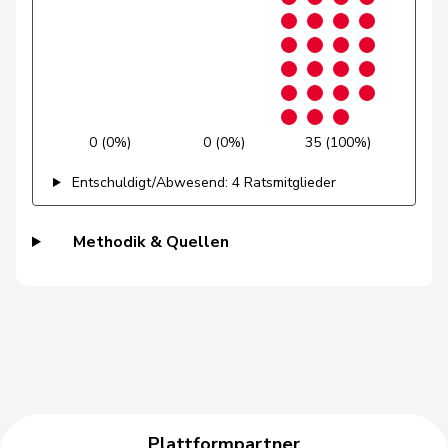
Niklaus-
Gugger
EVP
M-E
ZH
Samuel
Guggisberg
Lars
SVP
V
BE
Gutjahr
Diana
SVP
V
TG
0 (0%)
0 (0%)
35 (100%)
Gysi
Barbara
SP
S
SG
Entschuldigt/Abwesend: 4 Ratsmitglieder
Gysin
Greta
GRÜNE
G
TI
Methodik & Quellen
Haab
Martin
SVP
V
ZH
Heer
Alfred
SVP
V
ZH
Heimgartner
Stefanie
SVP
V
AG
Herzog
Verena
SVP
V
TG
Hess
Erich
SVP
V
BE
Plattformpartner