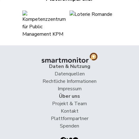
Hess
Lorenz
BDP
M-E
BE
Huber
Alois
SVP
V
AG
Humbel
Ruth
CVP
M-E
AG
Hurni
Baptiste
SP
S
NE
Hurter
Thomas
SVP
V
SH
Daten & Nutzung
Imark
Christian
SVP
V
SO
Datenquellen
Rechtliche Informationen
Jans
Beat
SP
S
BS
Impressum
Über uns
Matthias
Projekt & Team
Jauslin
FDP
RL
AG
Samuel
Kontakt
Plattformpartner
Kälin
Irène
GRÜNE
G
AG
Spenden
Kamerzin
Sidney
CVP
M-E
VS