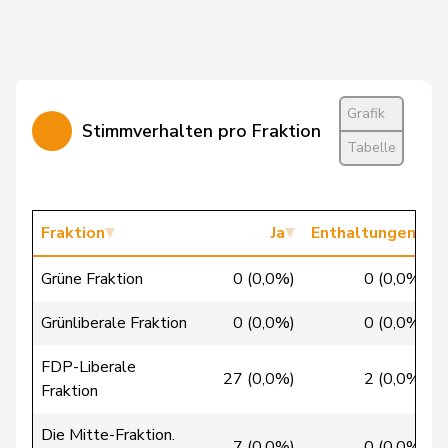
Chevalley
Isabelle
glp
GL
VD
Christ
Katja
glp
GL
BS
Clivaz
Christophe
GRÜNE
G
VS
Grafik
Stimmverhalten pro Fraktion
Tabelle
Cottier
Damien
FDP
RL
NE
Crottaz
Brigitte
SP
S
VD
Fraktion
Ja
Enthaltungen
Dandrès
Christian
SP
S
GE
Grüne Fraktion
0 (0,0%)
0 (0,0%)
de Courten
Thomas
SVP
V
BL
Grünliberale Fraktion
0 (0,0%)
0 (0,0%)
de la
Denis
PdA
G
NE
FDP-Liberale
Reussille
27 (0,0%)
2 (0,0%)
Fraktion
de
Simone
FDP
RL
GE
Die Mitte-Fraktion.
Montmollin
7 (0,0%)
0 (0,0%)