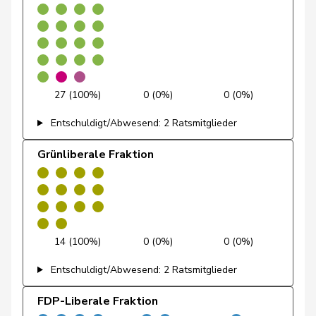
Fehlmann
Laurence
SP
S
GE
Rielle
Feller
Olivier
FDP
RL
VD
27 (100%)
0 (0%)
0 (0%)
Feri
Yvonne
SP
S
AG
Entschuldigt/Abwesend: 2 Ratsmitglieder
Fiala
Doris
FDP
RL
ZH
Grünliberale Fraktion
Fischer
Benjamin
SVP
V
ZH
Fischer
Roland
glp
GL
LU
14 (100%)
0 (0%)
0 (0%)
Fivaz
Fabien
GRÜNE
G
NE
Entschuldigt/Abwesend: 2 Ratsmitglieder
Flach
Beat
glp
GL
AG
FDP-Liberale Fraktion