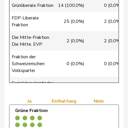
de la
Denis
PdA
G
NE
Grünliberale Fraktion
14 (100,0%)
0 (0,0%)
Reussille
FDP-Liberale
de
25 (0,0%)
2 (0,0%)
Simone
FDP
RL
GE
Fraktion
Montmollin
Die Mitte-Fraktion.
de Quattro
Jacqueline
FDP
RL
VD
2 (0,0%)
2 (0,0%)
Die Mitte. EVP.
Dettling
Marcel
SVP
V
SZ
Fraktion der
Schweizerischen
0 (0,0%)
0 (0,0%)
Volkspartei
Dobler
Marcel
FDP
RL
SG
Sozialdemokratische
Egger
Kurt
GRÜNE
G
TG
34 (100,0%)
0 (0,0%)
Fraktion
Egger
Mike
SVP
V
SG
Ja
Enthaltung
Nein
Estermann
Yvette
SVP
V
LU
Grüne Fraktion
Farinelli
Alex
FDP
RL
TI