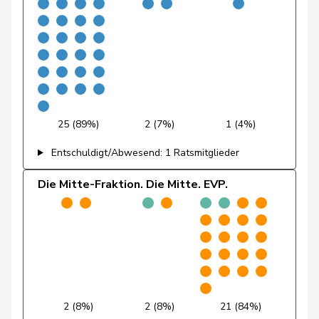
Fluri
Kurt
FDP
RL
SO
Pierre-
Fridez
SP
S
JU
Alain
Friedl
Claudia
SP
S
SG
Friedli
Esther
SVP
V
SG
25 (89%)
2 (7%)
1 (4%)
Funiciello
Tamara
SP
S
BE
Entschuldigt/Abwesend: 1 Ratsmitglieder
Gafner
Andreas
EDU
V
BE
Die Mitte-Fraktion. Die Mitte. EVP.
Andrea
Geissbühler
SVP
V
BE
Martina
Giacometti
Anna
FDP
RL
GR
Giezendanner
Benjamin
SVP
V
AG
2 (8%)
2 (8%)
21 (84%)
Girod
Bastien
GRÜNE
G
ZH