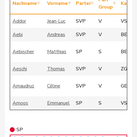
Nachname
Vorname
Partei
Kanto
Group
Addor
Jean-Luc
SVP
V
VS
Aebi
Andreas
SVP
V
BE
Aebischer
Matthias
SP
S
BE
Aeschi
Thomas
SVP
V
ZG
Amaudruz
Céline
SVP
V
GE
Amoos
Emmanuel
SP
S
VS
Andrey
Gerhard
GRÜNE
G
FR
SP