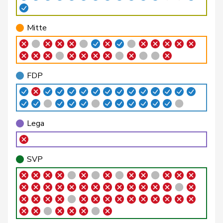
Bircher
Martina
SVP
V
AG
Mitte
Birrer-Heimo
Prisca
SP
S
LU
Bourgeois
Jacques
FDP
RL
FR
FDP
Philipp
Bregy
Mitte
M-E
VS
Matthias
Brenzikofer
Florence
GRÜNE
G
BL
Lega
Brunner
Thomas
glp
GL
SG
SVP
Roland
Büchel
SVP
V
SG
Rino
Buffat
Michaël
SVP
V
VD
Bulliard-