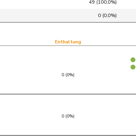
49 (100,0%)
glp
GL
LU
0 (0,0%)
glp
GL
AG
glp
GL
ZH
Enthaltung
glp
GL
BE
glp
GL
ZH
0 (0%)
glp
GL
GE
glp
GL
BE
glp
GL
ZH
0 (0%)
glp
GL
VD
glp
GL
ZH