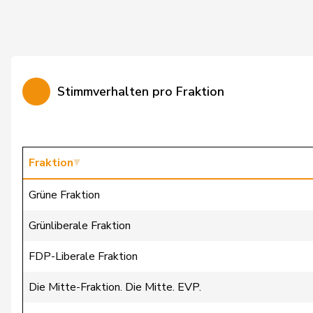
Silberschmidt
Andri
Vincenz-Stauffacher
Susanne
von Falkenstein
Patricia
Stimmverhalten pro Fraktion
Walti
Beat
Wasserfallen
Christian
Wehrli
Laurent
Fraktion
Bäumle
Martin
Grüne Fraktion
Bellaiche
Judith
Grünliberale Fraktion
Bertschy
Kathrin
FDP-Liberale Fraktion
Brunner
Thomas
Die Mitte-Fraktion. Die Mitte. EVP.
Christ
Katja