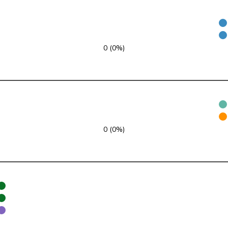
glp
GL
VD
GRÜNE
G
FR
0 (0%)
GRÜNE
G
BE
GRÜNE
G
BE
GRÜNE
G
BL
GRÜNE
G
VS
0 (0%)
GRÜNE
G
TG
GRÜNE
G
NE
GRÜNE
G
ZH
GRÜNE
G
ZH