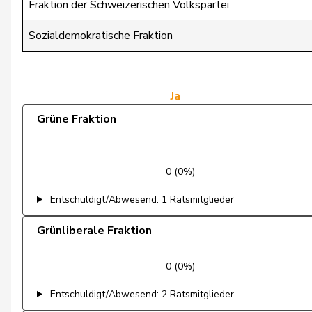
Fraktion der Schweizerischen Volkspartei
Fischer
Roland
Sozialdemokratische Fraktion
Flach
Beat
Gredig
Corina
Ja
Grüne Fraktion
Grossen
Jürg
Mäder
Jörg
0 (0%)
Matter
Michel
Entschuldigt/Abwesend: 1 Ratsmitglieder
Mettler
Melanie
Grünliberale Fraktion
Moser
Tiana Angelina
0 (0%)
Pointet
François
Entschuldigt/Abwesend: 2 Ratsmitglieder
Schaffner
Barbara