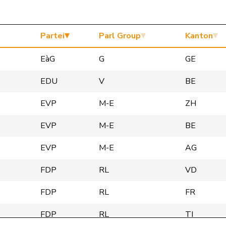
Partei
Parl Group
Kanton
EàG
G
GE
EDU
V
BE
EVP
M-E
ZH
EVP
M-E
BE
EVP
M-E
AG
FDP
RL
VD
FDP
RL
FR
FDP
RL
TI