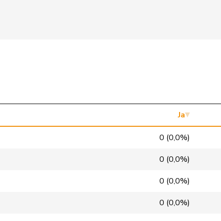
FDP
RL
ZH
FDP
RL
SG
FDP
RL
BS
FDP
RL
ZH
FDP
RL
BE
FDP
RL
VD
Ja
glp
GL
ZH
0 (0,0%)
glp
GL
ZH
0 (0,0%)
glp
GL
BE
0 (0,0%)
glp
GL
SG
0 (0,0%)
glp
GL
BS