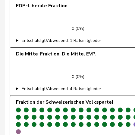
FDP-Liberale Fraktion
Weber
Céline
Andrey
Gerhard
0 (0%)
Badertscher
Christine
Entschuldigt/Abwesend: 1 Ratsmitglieder
Baumann
Kilian
Die Mitte-Fraktion. Die Mitte. EVP.
Brenzikofer
Florence
Clivaz
Christophe
0 (0%)
Entschuldigt/Abwesend: 4 Ratsmitglieder
Egger
Kurt
Fraktion der Schweizerischen Volkspartei
Fivaz
Fabien
Girod
Bastien
Glättli
Balthasar