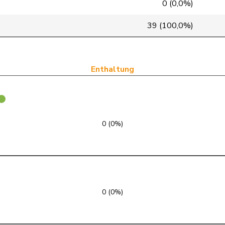
0 (0,0%)
SVP
V
BE
39 (100,0%)
FDP
RL
BE
SP
S
BE
Enthaltung
GRÜNE
G
BL
SVP
V
BL
0 (0%)
SP
S
BL
SP
S
BL
FDP
RL
BL
0 (0%)
Mitte
M-E
BL
SVP
V
BL