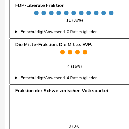
FDP-Liberale Fraktion
Atici
Mustafa
11 (38%)
Christ
Katja
Entschuldigt/Abwesend: 0 Ratsmitglieder
von Falkenstein
Patricia
Die Mitte-Fraktion. Die Mitte. EVP.
Wyss
Sarah
Andrey
Gerhard
4 (15%)
Bourgeois
Jacques
Entschuldigt/Abwesend: 4 Ratsmitglieder
Bulliard-Marbach
Christine
Fraktion der Schweizerischen Volkspartei
Page
Pierre-André
Piller Carrard
Valérie
Roth Pasquier
Marie-France
0 (0%)