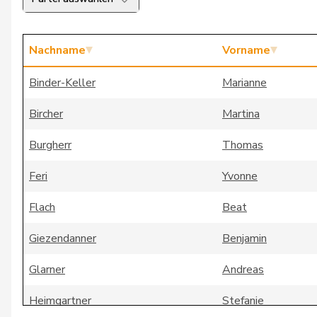
Nachname
Vorname
Binder-Keller
Marianne
Bircher
Martina
Burgherr
Thomas
Feri
Yvonne
Flach
Beat
Giezendanner
Benjamin
Glarner
Andreas
Heimgartner
Stefanie