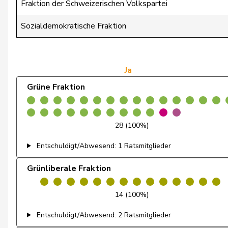
Fraktion der Schweizerischen Volkspartei
von Siebenthal
Erich
Sozialdemokratische Fraktion
Wasserfallen
Christian
Wasserfallen
Flavia
Ja
Grüne Fraktion
Brenzikofer
Florence
de Courten
Thomas
28 (100%)
Marti
Samira
Entschuldigt/Abwesend: 1 Ratsmitglieder
Nussbaumer
Eric
Grünliberale Fraktion
Schneeberger
Daniela
14 (100%)
Schneider-Schneiter
Elisabeth
Entschuldigt/Abwesend: 2 Ratsmitglieder
Sollberger
Sandra