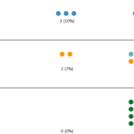
SP
S
BS
3 (10%)
glp
GL
BS
FDP
RL
BS
SP
S
BS
GRÜNE
G
FR
2 (7%)
FDP
RL
FR
Mitte
M-E
FR
SVP
V
FR
SP
S
FR
Mitte
M-E
FR
0 (0%)