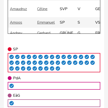
Amaudruz
Céline
SVP
V
GE
Amoos
Emmanuel
SP
S
VS
Andrey
Gerhard
GRÜNE
G
FR
Atici
Mustafa
SP
S
BS
SP
Badertscher
Christine
GRÜNE
G
BE
Badran
Jacqueline
SP
S
ZH
Barrile
Angelo
SP
S
ZH
PdA
Baumann
Kilian
GRÜNE
G
BE
EàG
Bäumle
Martin
glp
GL
ZH