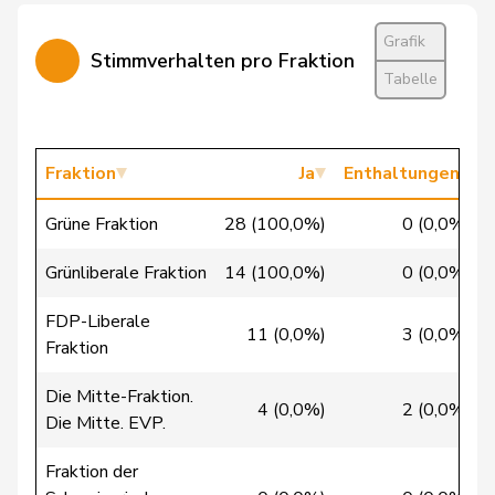
Candinas
Martin
Mitte
M-E
GR
Grafik
Stimmverhalten pro Fraktion
Tabelle
Cattaneo
Rocco
FDP
RL
TI
Christ
Katja
glp
GL
BS
Fraktion
Ja
Enthaltungen
Clivaz
Christophe
GRÜNE
G
VS
Grüne Fraktion
28 (100,0%)
0 (0,0%)
Cottier
Damien
FDP
RL
NE
Grünliberale Fraktion
14 (100,0%)
0 (0,0%)
Crottaz
Brigitte
SP
S
VD
FDP-Liberale
11 (0,0%)
3 (0,0%)
Fraktion
Dandrès
Christian
SP
S
GE
Die Mitte-Fraktion.
4 (0,0%)
2 (0,0%)
de Courten
Thomas
SVP
V
BL
Die Mitte. EVP.
de la
Fraktion der
Denis
PdA
G
NE
Reussille