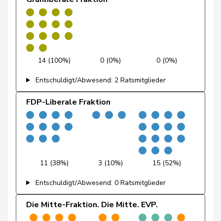
Feller
Olivier
FDP
RL
VD
Feri
Yvonne
SP
S
AG
Fiala
Doris
FDP
RL
ZH
14 (100%)
0 (0%)
0 (0%)
Entschuldigt/Abwesend: 2 Ratsmitglieder
Fischer
Benjamin
SVP
V
ZH
FDP-Liberale Fraktion
Fischer
Roland
glp
GL
LU
Fivaz
Fabien
GRÜNE
G
NE
Flach
Beat
glp
GL
AG
11 (38%)
3 (10%)
15 (52%)
Fluri
Kurt
FDP
RL
SO
Entschuldigt/Abwesend: 0 Ratsmitglieder
Pierre-
Fridez
SP
S
JU
Alain
Die Mitte-Fraktion. Die Mitte. EVP.