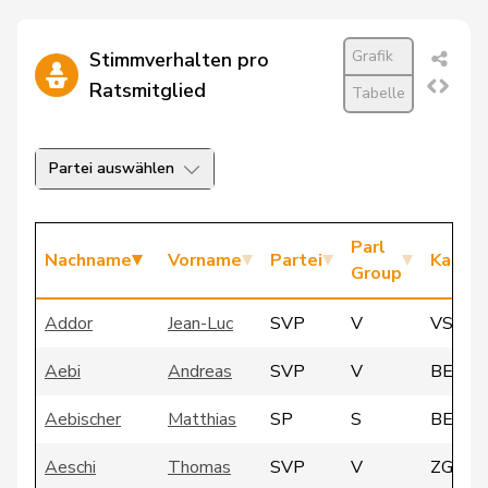
Grafik
Stimmverhalten pro
Ratsmitglied
Tabelle
Partei auswählen
Parl
Nachname
Vorname
Partei
Kanto
Group
Addor
Jean-Luc
SVP
V
VS
Aebi
Andreas
SVP
V
BE
Aebischer
Matthias
SP
S
BE
Aeschi
Thomas
SVP
V
ZG