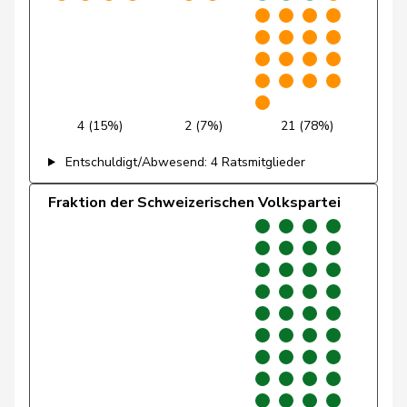
Friedl
Claudia
SP
S
SG
Funiciello
Tamara
SP
S
BE
Gafner
Andreas
EDU
V
BE
Andrea
4 (15%)
2 (7%)
21 (78%)
Geissbühler
SVP
V
BE
Martina
Entschuldigt/Abwesend: 4 Ratsmitglieder
Giacometti
Anna
FDP
RL
GR
Fraktion der Schweizerischen Volkspartei
Giezendanner
Benjamin
SVP
V
AG
Girod
Bastien
GRÜNE
G
ZH
Glanzmann-
Ida
Mitte
M-E
LU
Hunkeler
Glarner
Andreas
SVP
V
AG