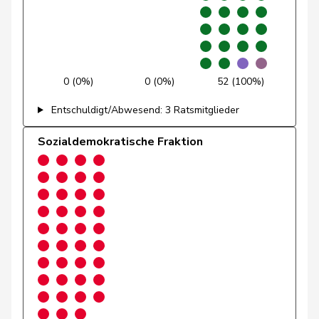
Glättli
Balthasar
GRÜNE
G
ZH
Gmür
Alois
Mitte
M-E
SZ
Gössi
Petra
FDP
RL
SZ
0 (0%)
0 (0%)
52 (100%)
Götte
Michael
SVP
V
SG
Entschuldigt/Abwesend: 3 Ratsmitglieder
Graber
Michael
SVP
V
VS
Sozialdemokratische Fraktion
Graf-Litscher
Edith
SP
S
TG
Gredig
Corina
glp
GL
ZH
Grin
Jean-Pierre
SVP
V
VD
Grossen
Jürg
glp
GL
BE
Grüter
Franz
SVP
V
LU