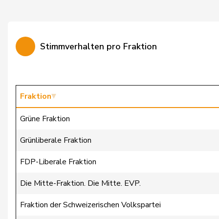
Gutjahr
Diana
Haab
Martin
Stimmverhalten pro Fraktion
Heimgartner
Stefanie
Herzog
Verena
Hess
Erich
Fraktion
Huber
Alois
Grüne Fraktion
Hurter
Thomas
Grünliberale Fraktion
Imark
Christian
FDP-Liberale Fraktion
Jauslin
Matthias Samuel
Die Mitte-Fraktion. Die Mitte. EVP.
Keller
Peter
Fraktion der Schweizerischen Volkspartei