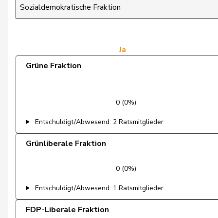
Köppel
Roger
Sozialdemokratische Fraktion
Lüscher
Christian
Marchesi
Piero
Ja
Grüne Fraktion
Martullo-Blocher
Magdalena
Matter
Thomas
0 (0%)
Nantermod
Philippe
Entschuldigt/Abwesend: 2 Ratsmitglieder
Nicolet
Jacques
Grünliberale Fraktion
Page
Pierre-André
0 (0%)
Portmann
Hans-Peter
Entschuldigt/Abwesend: 1 Ratsmitglieder
Quadri
Lorenzo
FDP-Liberale Fraktion
Reimann
Lukas