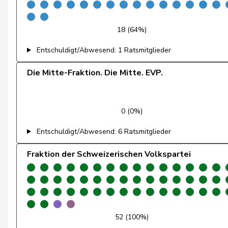
Ruch
Daniel
18 (64%)
Rüegger
Monika
Entschuldigt/Abwesend: 1 Ratsmitglieder
Rutz
Gregor
Die Mitte-Fraktion. Die Mitte. EVP.
Sauter
Regine
Schilliger
Peter
0 (0%)
Entschuldigt/Abwesend: 6 Ratsmitglieder
Schläpfer
Therese
Fraktion der Schweizerischen Volkspartei
Schneeberger
Daniela
Schwander
Pirmin
Silberschmidt
Andri
52 (100%)
Sollberger
Sandra