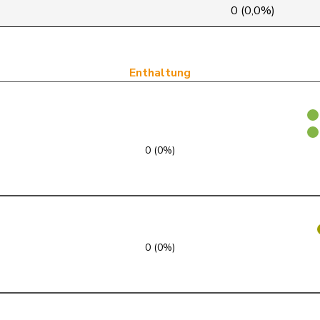
SVP
V
ZH
0 (0,0%)
FDP
RL
GE
SVP
V
TI
Enthaltung
SVP
V
GR
SVP
V
ZH
0 (0%)
FDP
RL
VS
SVP
V
VD
SVP
V
FR
0 (0%)
FDP
RL
ZH
Lega
V
TI
SVP
V
SG