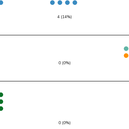
FDP
RL
VD
4 (14%)
SVP
V
OW
SVP
V
ZH
FDP
RL
ZH
FDP
RL
LU
0 (0%)
SVP
V
ZH
FDP
RL
BL
SVP
V
SZ
FDP
RL
ZH
0 (0%)
SVP
V
BL