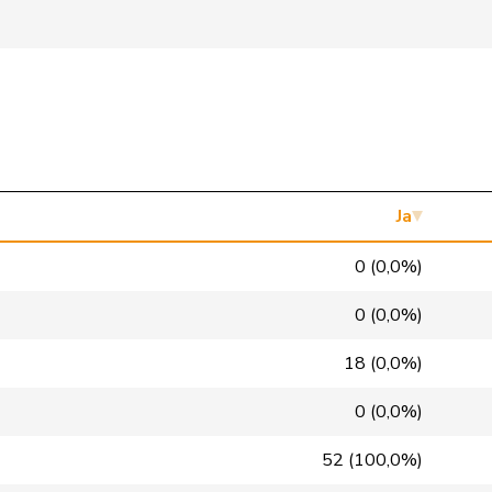
SVP
V
TG
SVP
V
ZH
SVP
V
AG
SVP
V
TG
SVP
V
BE
Ja
SVP
V
AG
0 (0,0%)
SVP
V
SH
0 (0,0%)
SVP
V
SO
18 (0,0%)
FDP
RL
AG
0 (0,0%)
SVP
V
NW
52 (100,0%)