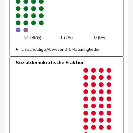
Graf-Litscher
Edith
SP
S
TG
Gredig
Corina
glp
GL
ZH
Grin
Jean-Pierre
SVP
V
VD
54 (98%)
1 (2%)
0 (0%)
Grossen
Jürg
glp
GL
BE
Entschuldigt/Abwesend: 0 Ratsmitglieder
Grüter
Franz
SVP
V
LU
Sozialdemokratische Fraktion
Gschwind
Jean-Paul
Mitte
M-E
JU
Niklaus-
Gugger
EVP
M-E
ZH
Samuel
Guggisberg
Lars
SVP
V
BE
Gutjahr
Diana
SVP
V
TG
Gysi
Barbara
SP
S
SG