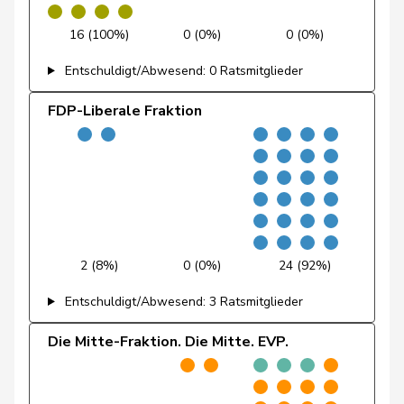
Fischer
Roland
glp
GL
LU
16 (100%)
0 (0%)
0 (0%)
Fivaz
Fabien
GRÜNE
G
NE
Entschuldigt/Abwesend: 0 Ratsmitglieder
Flach
Beat
glp
GL
AG
FDP-Liberale Fraktion
Fluri
Kurt
FDP
RL
SO
Pierre-
Fridez
SP
S
JU
Alain
Friedl
Claudia
SP
S
SG
Funiciello
Tamara
SP
S
BE
2 (8%)
0 (0%)
24 (92%)
Entschuldigt/Abwesend: 3 Ratsmitglieder
Gafner
Andreas
EDU
V
BE
Die Mitte-Fraktion. Die Mitte. EVP.
Andrea
Geissbühler
SVP
V
BE
Martina