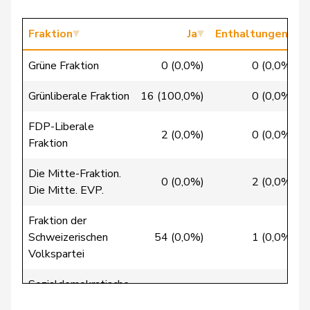
Cottier
Damien
FDP
RL
NE
Fraktion
Ja
Enthaltungen
Crottaz
Brigitte
SP
S
VD
Grüne Fraktion
0 (0,0%)
0 (0,0%)
Dandrès
Christian
SP
S
GE
Grünliberale Fraktion
16 (100,0%)
0 (0,0%)
de Courten
Thomas
SVP
V
BL
FDP-Liberale
2 (0,0%)
0 (0,0%)
Fraktion
de la
Denis
PdA
G
NE
Reussille
Die Mitte-Fraktion.
0 (0,0%)
2 (0,0%)
Die Mitte. EVP.
de
Simone
FDP
RL
GE
Montmollin
Fraktion der
Schweizerischen
54 (0,0%)
1 (0,0%)
de Quattro
Jacqueline
FDP
RL
VD
Volkspartei
Dettling
Marcel
SVP
V
SZ
Sozialdemokratische
0 (0,0%)
0 (0,0%)
Fraktion
Dobler
Marcel
FDP
RL
SG