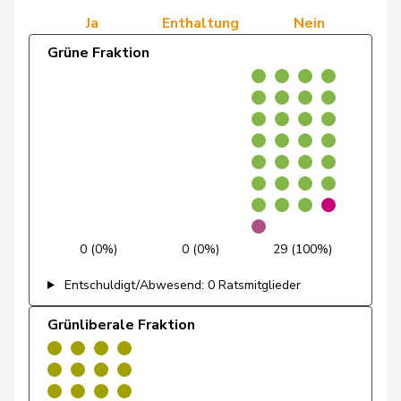
Ja
Enthaltung
Nein
Egger
Kurt
GRÜNE
G
TG
Grüne Fraktion
Egger
Mike
SVP
V
SG
Estermann
Yvette
SVP
V
LU
Farinelli
Alex
FDP
RL
TI
Fehlmann
Laurence
SP
S
GE
Rielle
Feller
Olivier
FDP
RL
VD
0 (0%)
0 (0%)
29 (100%)
Entschuldigt/Abwesend: 0 Ratsmitglieder
Feri
Yvonne
SP
S
AG
Grünliberale Fraktion
Fiala
Doris
FDP
RL
ZH
Fischer
Benjamin
SVP
V
ZH