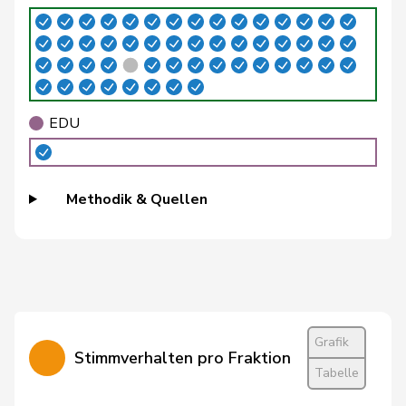
Buffat
Michaël
SVP
V
VD
Bühler
Manfred
SVP
V
BE
Bulliard-
EDU
Christine
Mitte
M-E
FR
Marbach
Burgherr
Thomas
SVP
V
AG
Methodik & Quellen
Candinas
Martin
Mitte
M-E
GR
Cattaneo
Rocco
FDP
RL
TI
Grafik
Stimmverhalten pro Fraktion
Christ
Katja
glp
GL
BS
Tabelle
Clivaz
Christophe
GRÜNE
G
VS