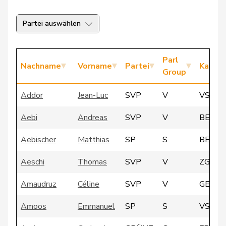
Partei auswählen
Parl
Nachname
Vorname
Partei
Kanto
Group
Addor
Jean-Luc
SVP
V
VS
Aebi
Andreas
SVP
V
BE
Aebischer
Matthias
SP
S
BE
Aeschi
Thomas
SVP
V
ZG
Amaudruz
Céline
SVP
V
GE
Amoos
Emmanuel
SP
S
VS