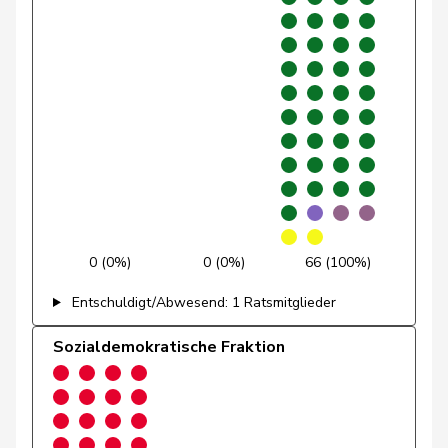
Michel
Simon
FDP
RL
SO
Molina
Fabian
SP
S
ZH
Müller
Leo
Mitte
M-E
LU
Müller-
Stefan
Mitte
M-E
SO
Altermatt
Munz
Martina
SP
S
SH
0 (0%)
0 (0%)
66 (100%)
Nantermod
Philippe
FDP
RL
VS
Entschuldigt/Abwesend: 1 Ratsmitglieder
Nause
Reto
Mitte
M-E
BE
Sozialdemokratische Fraktion
Nordmann
Roger
SP
S
VD
Paganini
Nicolò
Mitte
M-E
SG