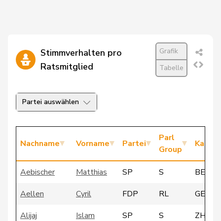
Grafik
Stimmverhalten pro
Ratsmitglied
Tabelle
Partei auswählen
Parl
Nachname
Vorname
Partei
Kanto
Group
Aebischer
Matthias
SP
S
BE
Aellen
Cyril
FDP
RL
GE
Alijaj
Islam
SP
S
ZH