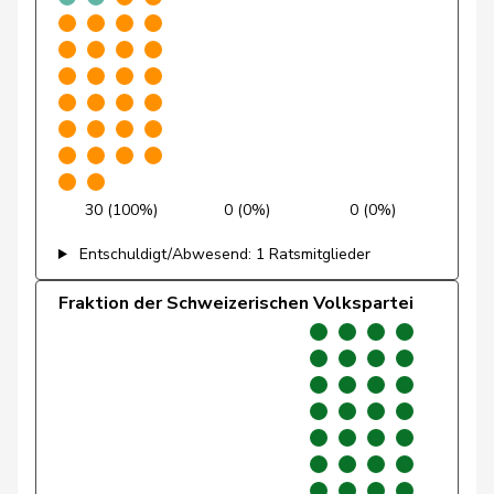
Lohr
Christian
Mitte
M-E
TG
Mahaim
Raphaël
GRÜNE
G
VD
Maitre
Vincent
Mitte
M-E
GE
Marti
Min Li
SP
S
ZH
30 (100%)
0 (0%)
0 (0%)
Marti
Samira
SP
S
BL
Entschuldigt/Abwesend: 1 Ratsmitglieder
Masshardt
Nadine
SP
S
BE
Fraktion der Schweizerischen Volkspartei
Meier
Andreas
Mitte
M-E
AG
Mettler
Melanie
glp
GL
BE
Meyer
Mattea
SP
S
ZH
Michaud
Sophie
GRÜNE
G
VD
Gigon