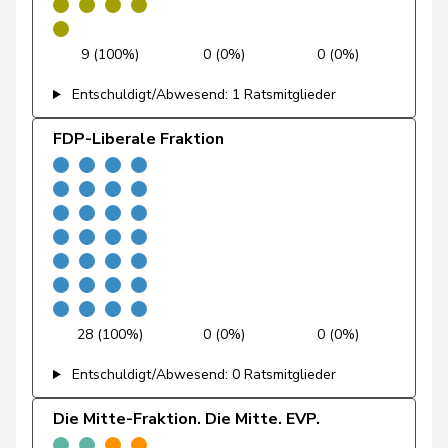
Hess
Lorenz
Mitte
M-E
BE
9 (100%)
0 (0%)
0 (0%)
Jaccoud
Jessica
SP
S
VD
Entschuldigt/Abwesend: 1 Ratsmitglieder
Matthias
Jauslin
FDP
RL
AG
FDP-Liberale Fraktion
Samuel
Jost
Marc
EVP
M-E
BE
Kälin
Irène
GRÜNE
G
AG
Kamerzin
Sidney
Mitte
M-E
VS
Kaufmann
Pius
Mitte
M-E
LU
28 (100%)
0 (0%)
0 (0%)
Klopfenstein
Delphine
GRÜNE
G
GE
Entschuldigt/Abwesend: 0 Ratsmitglieder
Broggini
Die Mitte-Fraktion. Die Mitte. EVP.
Kutter
Philipp
Mitte
M-E
ZH