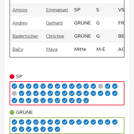
Amoos
Emmanuel
SP
S
VS
Andrey
Gerhard
GRÜNE
G
FR
Badertscher
Christine
GRÜNE
G
BE
Bally
Maya
Mitte
M-E
AG
Balmer
Bettina
FDP
RL
ZH
Barandun
Nicole
Mitte
M-E
ZH
SP
Baumann
Kilian
GRÜNE
G
BE
Bendahan
Samuel
SP
S
VD
GRÜNE
Bertschy
Kathrin
glp
GL
BE
Blunschy
Dominik
Mitte
M-E
SZ