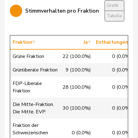
Fehlmann
Grafik
Laurence
SP
S
GE
Stimmverhalten pro Fraktion
Rielle
Tabelle
Feller
Olivier
FDP
RL
VD
Fivaz
Fabien
GRÜNE
G
NE
Fraktion
Ja
Enthaltungen
Flach
Beat
glp
GL
AG
Grüne Fraktion
22 (100,0%)
0 (0,0%)
Fonio
Giorgio
Mitte
M-E
TI
Grünliberale Fraktion
9 (100,0%)
0 (0,0%)
Pierre-
FDP-Liberale
Fridez
SP
S
JU
28 (100,0%)
0 (0,0%)
Alain
Fraktion
Friedl
Claudia
SP
S
SG
Die Mitte-Fraktion.
30 (100,0%)
0 (0,0%)
Die Mitte. EVP.
Funiciello
Tamara
SP
S
BE
Fraktion der
Giacometti
Anna
FDP
RL
GR
Schweizerischen
0 (0,0%)
0 (0,0%)