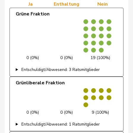
Ja
Enthaltung
Nein
de Quattro
Jacqueline
FDP
RL
VD
Grüne Fraktion
Dettling
Marcel
SVP
V
SZ
Dobler
Marcel
FDP
RL
SG
Docourt
Martine
SP
S
NE
0 (0%)
0 (0%)
19 (100%)
Durrer-
Regina
Mitte
M-E
NW
Knobel
Entschuldigt/Abwesend: 3 Ratsmitglieder
Egger
Mike
SVP
V
SG
Grünliberale Fraktion
Farinelli
Alex
FDP
RL
TI
Fehlmann
Laurence
SP
S
GE
0 (0%)
0 (0%)
9 (100%)
Rielle
Entschuldigt/Abwesend: 1 Ratsmitglieder
Fehr Düsel
Nina
SVP
V
ZH