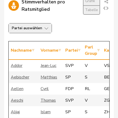
Grafik
Stimmverhalten pro
Ratsmitglied
Tabelle
Partei auswählen
Parl
Nachname
Vorname
Partei
Kanto
Group
Addor
Jean-Luc
SVP
V
VS
Aebischer
Matthias
SP
S
BE
Aellen
Cyril
FDP
RL
GE
Aeschi
Thomas
SVP
V
ZG
Alijaj
Islam
SP
S
ZH