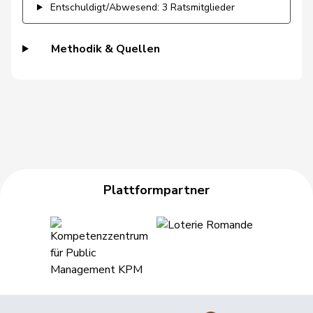
Entschuldigt/Abwesend: 3 Ratsmitglieder
Haab
Martin
SVP
V
ZH
Methodik & Quellen
Hässig
Patrick
glp
GL
ZH
Heer
Alfred
SVP
V
ZH
Heimgartner
Stefanie
SVP
V
AG
Hess
Erich
SVP
V
BE
Hess
Lorenz
Mitte
M-E
BE
Plattformpartner
Huber
Alois
SVP
V
AG
Hübscher
Martin
SVP
V
ZH
Hug
Roman
SVP
V
GR