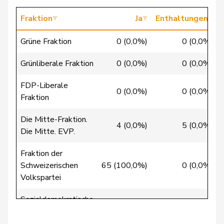
Candinas
Martin
Mitte
M-E
GR
Fraktion
Ja
Enthaltungen
Chappuis
Isabelle
Mitte
M-E
VD
Grüne Fraktion
0 (0,0%)
0 (0,0%)
Christ
Katja
glp
GL
BS
Grünliberale Fraktion
0 (0,0%)
0 (0,0%)
Clivaz
Christophe
GRÜNE
G
VS
FDP-Liberale
0 (0,0%)
0 (0,0%)
Fraktion
Cottier
Damien
FDP
RL
NE
Die Mitte-Fraktion.
4 (0,0%)
5 (0,0%)
Crottaz
Brigitte
SP
S
VD
Die Mitte. EVP.
Dandrès
Christian
SP
S
GE
Fraktion der
Schweizerischen
65 (100,0%)
0 (0,0%)
de Courten
Thomas
SVP
V
BL
Volkspartei
de
Simone
FDP
RL
GE
Sozialdemokratische
Montmollin
0 (0,0%)
0 (0,0%)
Fraktion