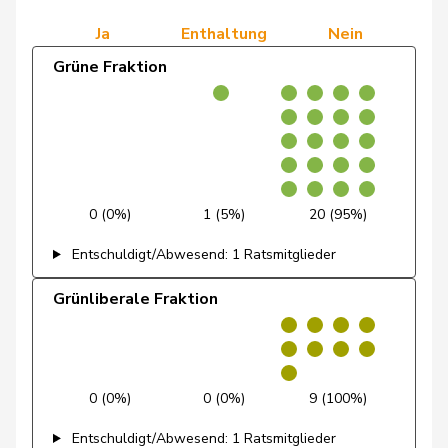
Ja
Enthaltung
Nein
Dobler
Marcel
FDP
RL
SG
Grüne Fraktion
Docourt
Martine
SP
S
NE
Durrer-
Regina
Mitte
M-E
NW
Knobel
0 (0%)
1 (5%)
20 (95%)
Egger
Mike
SVP
V
SG
Entschuldigt/Abwesend: 1 Ratsmitglieder
Farinelli
Alex
FDP
RL
TI
Grünliberale Fraktion
Fehlmann
Laurence
SP
S
GE
Rielle
Fehr Düsel
Nina
SVP
V
ZH
0 (0%)
0 (0%)
9 (100%)
Feller
Olivier
FDP
RL
VD
Entschuldigt/Abwesend: 1 Ratsmitglieder