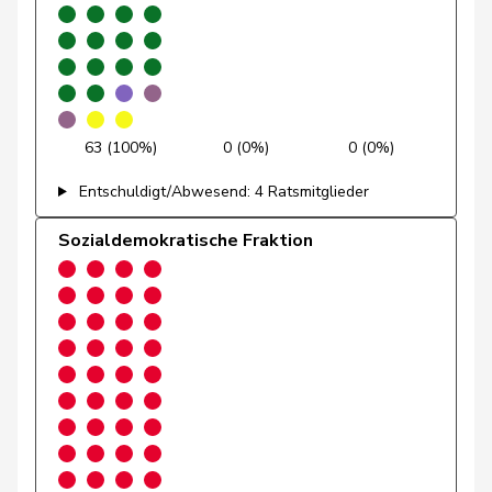
Götte
Michael
SVP
V
SG
Graber
Michael
SVP
V
VS
Gredig
Corina
glp
GL
ZH
63 (100%)
0 (0%)
0 (0%)
Grossen
Jürg
glp
GL
BE
Entschuldigt/Abwesend: 4 Ratsmitglieder
Grüter
Franz
SVP
V
LU
Sozialdemokratische Fraktion
Niklaus-
Gugger
EVP
M-E
ZH
Samuel
Guggisberg
Lars
SVP
V
BE
Gutjahr
Diana
SVP
V
TG
Gysi
Barbara
SP
S
SG