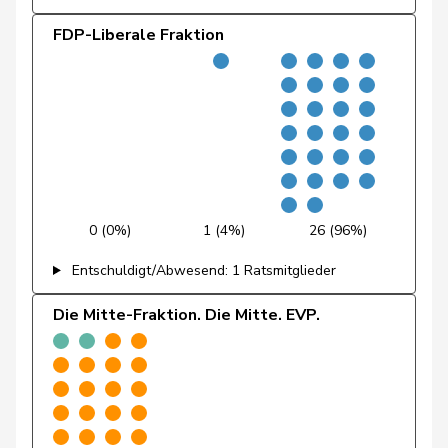
Fischer
Benjamin
SVP
V
ZH
FDP-Liberale Fraktion
Fivaz
Fabien
GRÜNE
G
NE
Flach
Beat
glp
GL
AG
Fonio
Giorgio
Mitte
M-E
TI
Freymond
Sylvain
SVP
V
VD
0 (0%)
1 (4%)
26 (96%)
Pierre-
Entschuldigt/Abwesend: 1 Ratsmitglieder
Fridez
SP
S
JU
Alain
Die Mitte-Fraktion. Die Mitte. EVP.
Friedl
Claudia
SP
S
SG
Funiciello
Tamara
SP
S
BE
Gafner
Andreas
EDU
V
BE