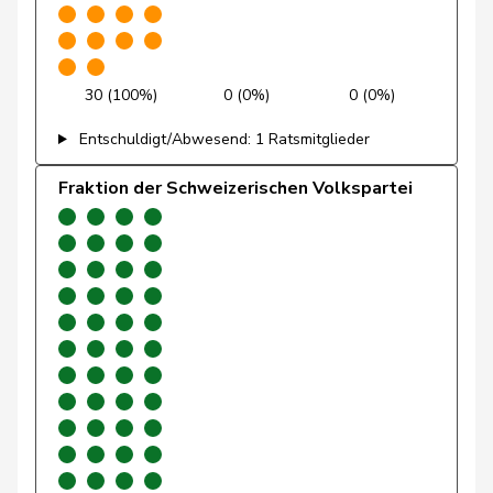
Gartmann
Walter
SVP
V
SG
Giacometti
Anna
FDP
RL
GR
30 (100%)
0 (0%)
0 (0%)
Gianini
Simone
FDP
RL
TI
Entschuldigt/Abwesend: 1 Ratsmitglieder
Giezendanner
Benjamin
SVP
V
AG
Fraktion der Schweizerischen Volkspartei
Girod
Bastien
GRÜNE
G
ZH
Glarner
Andreas
SVP
V
AG
Glättli
Balthasar
GRÜNE
G
ZH
Gobet
Nadine
FDP
RL
FR
Golay
Roger
MCG
V
GE