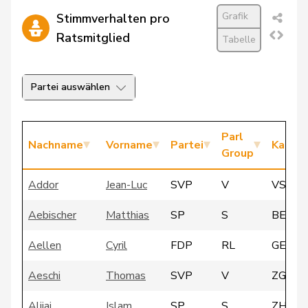
Grafik
Stimmverhalten pro
Ratsmitglied
Tabelle
Partei auswählen
Parl
Nachname
Vorname
Partei
Kanto
Group
Addor
Jean-Luc
SVP
V
VS
Aebischer
Matthias
SP
S
BE
Aellen
Cyril
FDP
RL
GE
Aeschi
Thomas
SVP
V
ZG
Alijaj
Islam
SP
S
ZH