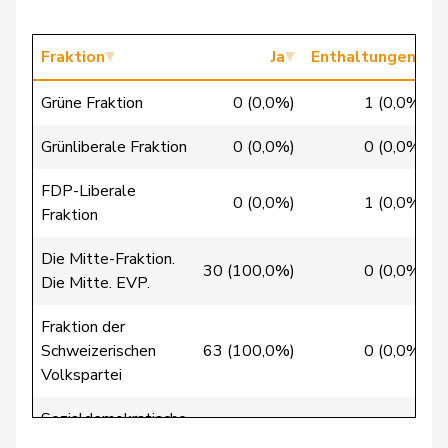
Chappuis
Isabelle
Mitte
M-E
VD
Fraktion
Ja
Enthaltungen
Christ
Katja
glp
GL
BS
Grüne Fraktion
0 (0,0%)
1 (0,0%)
Clivaz
Christophe
GRÜNE
G
VS
Grünliberale Fraktion
0 (0,0%)
0 (0,0%)
Cottier
Damien
FDP
RL
NE
FDP-Liberale
Crottaz
Brigitte
SP
S
VD
0 (0,0%)
1 (0,0%)
Fraktion
Dandrès
Christian
SP
S
GE
Die Mitte-Fraktion.
30 (100,0%)
0 (0,0%)
Die Mitte. EVP.
de Courten
Thomas
SVP
V
BL
Fraktion der
de
Simone
FDP
RL
GE
Schweizerischen
63 (100,0%)
0 (0,0%)
Montmollin
Volkspartei
de Quattro
Jacqueline
FDP
RL
VD
Sozialdemokratische
38 (100,0%)
0 (0,0%)
Fraktion
Dettling
Marcel
SVP
V
SZ