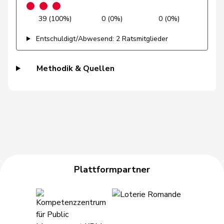
Revaz
Estelle
SP
S
GE
39 (100%)
0 (0%)
0 (0%)
Riniker
Maja
FDP
RL
AG
Entschuldigt/Abwesend: 2 Ratsmitglieder
Ritter
Markus
Mitte
M-E
SG
Methodik & Quellen
Roduit
Benjamin
Mitte
M-E
VS
Rosenwasser
Anna
SP
S
ZH
Roth
David
SP
S
LU
Roth
Marie-
Mitte
M-E
FR
Pasquier
France
Plattformpartner
Rumy
Farah
SP
S
SO
Ryser
Franziska
GRÜNE
G
SG
Schaffner
Barbara
glp
GL
ZH