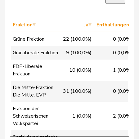
Fivaz
Fabien
GRÜNE
G
NE
Flach
Beat
glp
GL
AG
Fraktion
Ja
Enthaltungen
Fonio
Giorgio
Mitte
M-E
TI
Grüne Fraktion
22 (100,0%)
0 (0,0%)
Pierre-
Grünliberale Fraktion
9 (100,0%)
0 (0,0%)
Fridez
SP
S
JU
Alain
FDP-Liberale
10 (0,0%)
1 (0,0%)
Friedl
Claudia
SP
S
SG
Fraktion
Funiciello
Tamara
SP
S
BE
Die Mitte-Fraktion.
31 (100,0%)
0 (0,0%)
Die Mitte. EVP.
Giacometti
Anna
FDP
RL
GR
Fraktion der
Gianini
Simone
FDP
RL
TI
Schweizerischen
1 (0,0%)
2 (0,0%)
Volkspartei
Girod
Bastien
GRÜNE
G
ZH
Sozialdemokratische