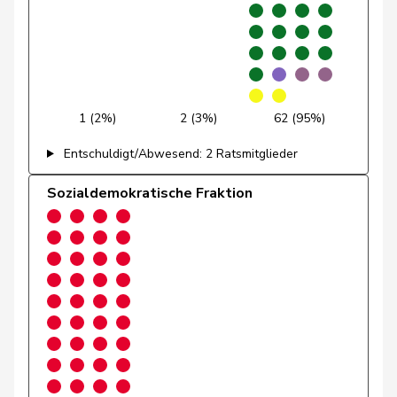
Munz
Martina
SP
S
SH
Nause
Reto
Mitte
M-E
BE
Nordmann
Roger
SP
S
VD
1 (2%)
2 (3%)
62 (95%)
Paganini
Nicolò
Mitte
M-E
SG
Entschuldigt/Abwesend: 2 Ratsmitglieder
Pfister
Gerhard
Mitte
M-E
ZG
Sozialdemokratische Fraktion
Piller Carrard
Valérie
SP
S
FR
Porchet
Léonore
GRÜNE
G
VD
Prelicz-Huber
Katharina
GRÜNE
G
ZH
Pult
Jon
SP
S
GR
Rechsteiner
Thomas
Mitte
M-E
AI