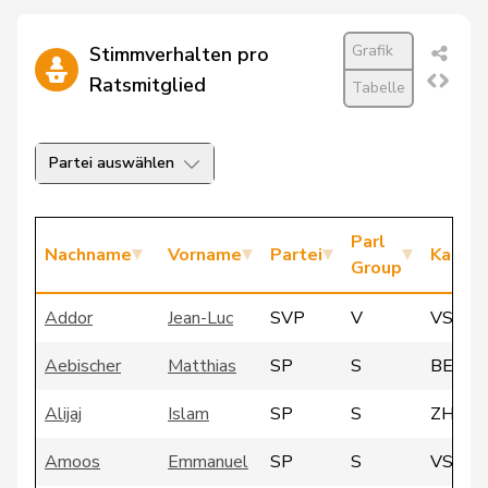
Grafik
Stimmverhalten pro
Ratsmitglied
Tabelle
Partei auswählen
Parl
Nachname
Vorname
Partei
Kanto
Group
Addor
Jean-Luc
SVP
V
VS
Aebischer
Matthias
SP
S
BE
Alijaj
Islam
SP
S
ZH
Amoos
Emmanuel
SP
S
VS