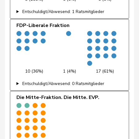
Jost
Marc
EVP
M-E
BE
Entschuldigt/Abwesend: 1 Ratsmitglieder
Kälin
Irène
GRÜNE
G
AG
FDP-Liberale Fraktion
Kamerzin
Sidney
Mitte
M-E
VS
Kaufmann
Pius
Mitte
M-E
LU
Klopfenstein
Delphine
GRÜNE
G
GE
Broggini
10 (36%)
1 (4%)
17 (61%)
Kutter
Philipp
Mitte
M-E
ZH
Entschuldigt/Abwesend: 0 Ratsmitglieder
Lohr
Christian
Mitte
M-E
TG
Die Mitte-Fraktion. Die Mitte. EVP.
Mahaim
Raphaël
GRÜNE
G
VD
Maitre
Vincent
Mitte
M-E
GE
Marti
Min Li
SP
S
ZH