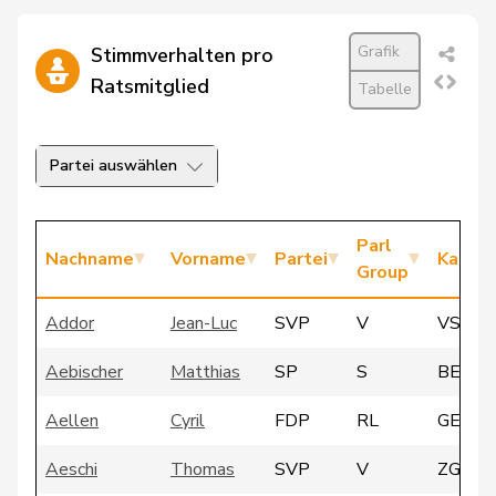
Grafik
Stimmverhalten pro
Ratsmitglied
Tabelle
Partei auswählen
Parl
Nachname
Vorname
Partei
Kanto
Group
Addor
Jean-Luc
SVP
V
VS
Aebischer
Matthias
SP
S
BE
Aellen
Cyril
FDP
RL
GE
Aeschi
Thomas
SVP
V
ZG