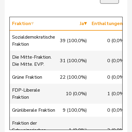
Chappuis
Isabelle
Mitte
M-E
VD
Christ
Katja
glp
GL
BS
Fraktion
Ja
Enthaltungen
Clivaz
Christophe
GRÜNE
G
VS
Sozialdemokratische
39 (100,0%)
0 (0,0%)
Fraktion
Cottier
Damien
FDP
RL
NE
Die Mitte-Fraktion.
Crottaz
Brigitte
SP
S
VD
31 (100,0%)
0 (0,0%)
Die Mitte. EVP.
Dandrès
Christian
SP
S
GE
Grüne Fraktion
22 (100,0%)
0 (0,0%)
de Courten
Thomas
SVP
V
BL
FDP-Liberale
10 (0,0%)
1 (0,0%)
Fraktion
de
Simone
FDP
RL
GE
Montmollin
Grünliberale Fraktion
9 (100,0%)
0 (0,0%)
de Quattro
Jacqueline
FDP
RL
VD
Fraktion der
Schweizerischen
1 (0,0%)
2 (0,0%)
Dettling
Marcel
SVP
V
SZ