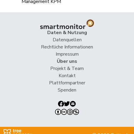
Matthias
Jauslin
FDP
RL
AG
Samuel
Jost
Marc
EVP
M-E
BE
Daten & Nutzung
Datenquellen
Kälin
Irène
GRÜNE
G
AG
Rechtliche Informationen
Impressum
Kamerzin
Sidney
Mitte
M-E
VS
Über uns
Projekt & Team
Kaufmann
Pius
Mitte
M-E
LU
Kontakt
Klopfenstein
Plattformpartner
Delphine
GRÜNE
G
GE
Broggini
Spenden
Knutti
Thomas
SVP
V
BE
Kolly
Nicolas
SVP
V
FR
Kutter
Philipp
Mitte
M-E
ZH