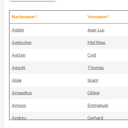
Nachname
Vorname
Addor
Jean-Luc
Aebischer
Matthias
Aellen
Cyril
Aeschi
Thomas
Alijaj
Islam
Amaudruz
Céline
Amoos
Emmanuel
Andrey
Gerhard