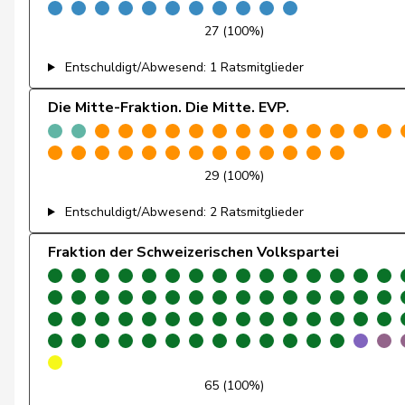
Fehlmann Rielle
Laurence
27 (100%)
Fehr Düsel
Nina
Entschuldigt/Abwesend: 1 Ratsmitglieder
Feller
Olivier
Die Mitte-Fraktion. Die Mitte. EVP.
Fischer
Benjamin
29 (100%)
Fivaz
Fabien
Entschuldigt/Abwesend: 2 Ratsmitglieder
Flach
Beat
Fraktion der Schweizerischen Volkspartei
Fonio
Giorgio
Freymond
Sylvain
Fridez
Pierre-Alain
Friedl
Claudia
65 (100%)