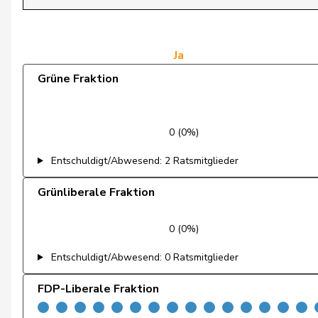
de Courten
Thomas
de Montmollin
Simone
Ja
Grüne Fraktion
de Quattro
Jacqueline
Dettling
Marcel
0 (0%)
De Ventura
Linda
Entschuldigt/Abwesend: 2 Ratsmitglieder
Dobler
Marcel
Grünliberale Fraktion
Docourt
Martine
0 (0%)
Durrer-Knobel
Regina
Entschuldigt/Abwesend: 0 Ratsmitglieder
Egger
Mike
FDP-Liberale Fraktion
Farinelli
Alex