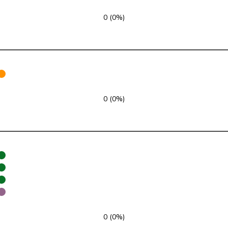
SP
S
GE
0 (0%)
SVP
V
ZH
FDP
RL
VD
SVP
V
ZH
0 (0%)
GRÜNE
G
NE
glp
GL
AG
Mitte
M-E
TI
SVP
V
VD
SP
S
JU
SP
S
SG
0 (0%)