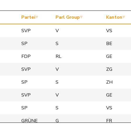
Partei
Parl Group
Kanton
SVP
V
VS
SP
S
BE
FDP
RL
GE
SVP
V
ZG
SP
S
ZH
SVP
V
GE
SP
S
VS
GRÜNE
G
FR