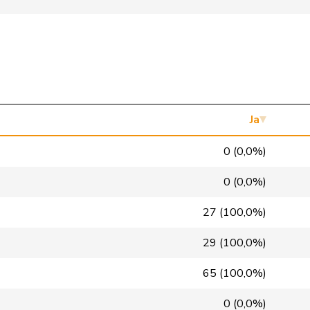
Mitte
M-E
ZH
SVP
V
NE
SP
S
LU
Mitte
M-E
GR
Ja
Mitte
M-E
VD
0 (0,0%)
glp
GL
BS
0 (0,0%)
GRÜNE
G
VS
27 (100,0%)
FDP
RL
NE
29 (100,0%)
SP
S
VD
65 (100,0%)
SP
S
GE
0 (0,0%)