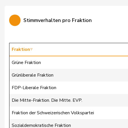
Bürgin
Yvonne
Stimmverhalten pro Fraktion
Calame
Didier
Candan
Hasan
Candinas
Martin
Fraktion
Chappuis
Isabelle
Grüne Fraktion
Christ
Katja
Grünliberale Fraktion
Clivaz
Christophe
FDP-Liberale Fraktion
Cottier
Damien
Die Mitte-Fraktion. Die Mitte. EVP.
Crottaz
Brigitte
Fraktion der Schweizerischen Volkspartei
Dandrès
Christian
Sozialdemokratische Fraktion