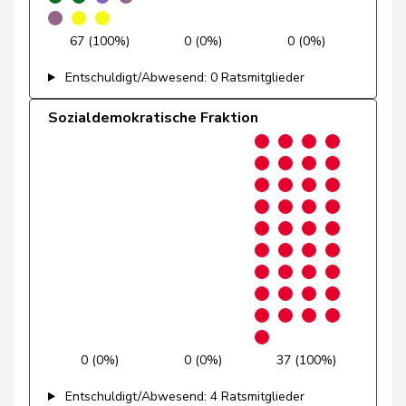
Grossen
Jürg
glp
GL
BE
67 (100%)
0 (0%)
0 (0%)
Grüter
Franz
SVP
V
LU
Entschuldigt/Abwesend: 0 Ratsmitglieder
Niklaus-
Sozialdemokratische Fraktion
Gugger
EVP
M-E
ZH
Samuel
Guggisberg
Lars
SVP
V
BE
Gutjahr
Diana
SVP
V
TG
Gysi
Barbara
SP
S
SG
Gysin
Greta
GRÜNE
G
TI
Haab
Martin
SVP
V
ZH
0 (0%)
0 (0%)
37 (100%)
Hässig
Patrick
glp
GL
ZH
Entschuldigt/Abwesend: 4 Ratsmitglieder