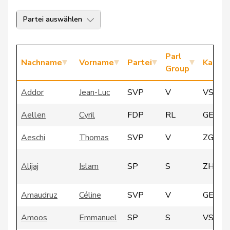
Partei auswählen
Parl
Nachname
Vorname
Partei
Kanto
Group
Addor
Jean-Luc
SVP
V
VS
Aellen
Cyril
FDP
RL
GE
Aeschi
Thomas
SVP
V
ZG
Alijaj
Islam
SP
S
ZH
Amaudruz
Céline
SVP
V
GE
Amoos
Emmanuel
SP
S
VS