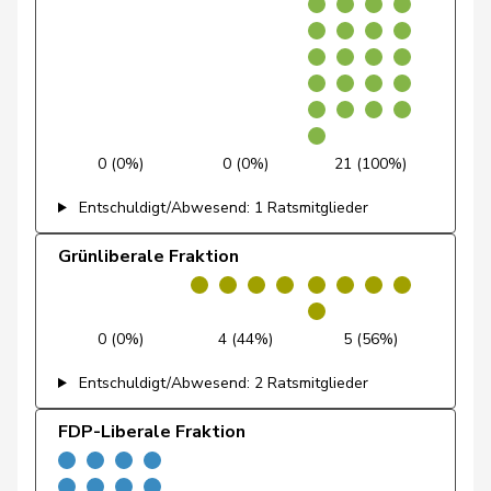
Dobler
Marcel
FDP
RL
SG
Docourt
Martine
SP
S
NE
Durrer-
Regina
Mitte
M-E
NW
Knobel
0 (0%)
0 (0%)
21 (100%)
Egger
Mike
SVP
V
SG
Entschuldigt/Abwesend: 1 Ratsmitglieder
Farinelli
Alex
FDP
RL
TI
Grünliberale Fraktion
Fehlmann
Laurence
SP
S
GE
Rielle
0 (0%)
4 (44%)
5 (56%)
Fehr Düsel
Nina
SVP
V
ZH
Entschuldigt/Abwesend: 2 Ratsmitglieder
Feller
Olivier
FDP
RL
VD
FDP-Liberale Fraktion
Fischer
Benjamin
SVP
V
ZH