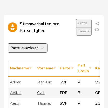
Grafik
Stimmverhalten pro
Ratsmitglied
Tabelle
Partei auswählen
Parl
Nachname
Vorname
Partei
Kanto
Group
Addor
Jean-Luc
SVP
V
VS
Aellen
Cyril
FDP
RL
GE
Aeschi
Thomas
SVP
V
ZG