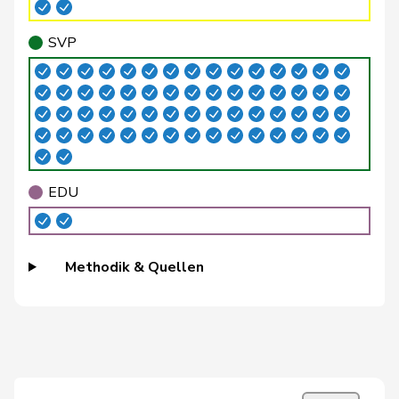
Buffat
Michaël
SVP
V
VD
SVP
Bühler
Manfred
SVP
V
BE
Bulliard-
Christine
Mitte
M-E
FR
Marbach
Burgherr
Thomas
SVP
V
AG
Bürgi
Roman
SVP
V
SZ
EDU
Bürgin
Yvonne
Mitte
M-E
ZH
Methodik & Quellen
Calame
Didier
SVP
V
NE
Candan
Hasan
SP
S
LU
Candinas
Martin
Mitte
M-E
GR
Chappuis
Isabelle
Mitte
M-E
VD