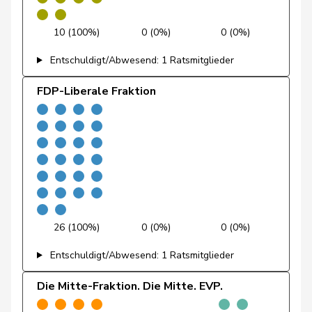
Fischer
Benjamin
SVP
V
ZH
10 (100%)
0 (0%)
0 (0%)
Flach
Beat
glp
GL
AG
Entschuldigt/Abwesend: 1 Ratsmitglieder
Fonio
Giorgio
Mitte
M-E
TI
FDP-Liberale Fraktion
Freymond
Sylvain
SVP
V
VD
Pierre-
Fridez
SP
S
JU
Alain
Friedl
Claudia
SP
S
SG
26 (100%)
0 (0%)
0 (0%)
Funiciello
Tamara
SP
S
BE
Entschuldigt/Abwesend: 1 Ratsmitglieder
Gafner
Andreas
EDU
V
BE
Die Mitte-Fraktion. Die Mitte. EVP.
Gaillard
Benoît
SP
S
VD