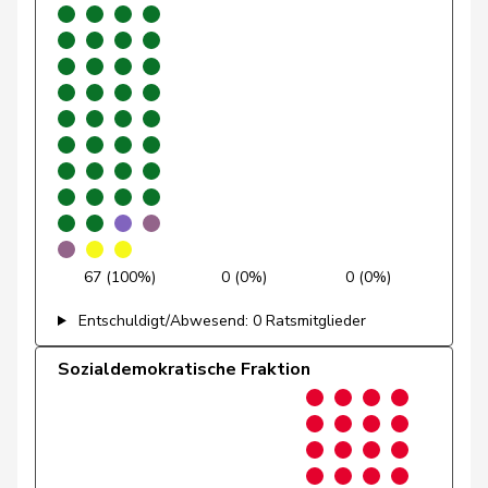
Graber
Michael
SVP
V
VS
Gredig
Corina
glp
GL
ZH
Grossen
Jürg
glp
GL
BE
Grüter
Franz
SVP
V
LU
Niklaus-
Gugger
EVP
M-E
ZH
Samuel
67 (100%)
0 (0%)
0 (0%)
Guggisberg
Lars
SVP
V
BE
Entschuldigt/Abwesend: 0 Ratsmitglieder
Gutjahr
Diana
SVP
V
TG
Sozialdemokratische Fraktion
Gysi
Barbara
SP
S
SG
Gysin
Greta
GRÜNE
G
TI