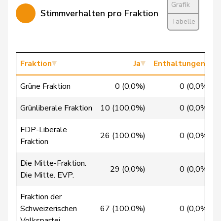
Grafik
Stimmverhalten pro Fraktion
Chollet
Clarence
GRÜNE
G
NE
Tabelle
Christ
Katja
glp
GL
BS
Clivaz
Christophe
GRÜNE
G
VS
Fraktion
Ja
Enthaltungen
Cottier
Damien
FDP
RL
NE
Grüne Fraktion
0 (0,0%)
0 (0,0%)
Crottaz
Brigitte
SP
S
VD
Grünliberale Fraktion
10 (100,0%)
0 (0,0%)
Dandrès
Christian
SP
S
GE
FDP-Liberale
26 (100,0%)
0 (0,0%)
Fraktion
de Courten
Thomas
SVP
V
BL
Die Mitte-Fraktion.
de
29 (0,0%)
0 (0,0%)
Simone
FDP
RL
GE
Die Mitte. EVP.
Montmollin
Fraktion der
de Quattro
Jacqueline
FDP
RL
VD
Schweizerischen
67 (100,0%)
0 (0,0%)
Volkspartei