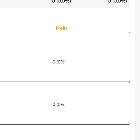
0 (0,0%)
0 (0,0%)
Ja
Ja
Nein
Nein
Ja
0 (0%)
Ja
Ja
Ja
0 (0%)
Nein
Ja
Ja