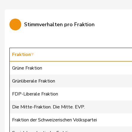
Calame
Didier
Candan
Hasan
Stimmverhalten pro Fraktion
Candinas
Martin
Chappuis
Isabelle
Chollet
Clarence
Fraktion
Christ
Katja
Grüne Fraktion
Clivaz
Christophe
Grünliberale Fraktion
Cottier
Damien
FDP-Liberale Fraktion
Crottaz
Brigitte
Die Mitte-Fraktion. Die Mitte. EVP.
Dandrès
Christian
Fraktion der Schweizerischen Volkspartei
de Courten
Thomas