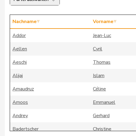
Nachname
Vorname
Addor
Jean-Luc
Aellen
Cyril
Aeschi
Thomas
Alijaj
Islam
Amaudruz
Céline
Amoos
Emmanuel
Andrey
Gerhard
Badertscher
Christine