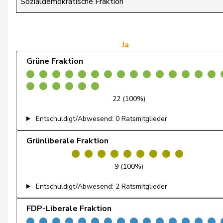
Sozialdemokratische Fraktion
de Montmollin
Simone
de Quattro
Jacqueline
Ja
Grüne Fraktion
Dettling
Marcel
De Ventura
Linda
22 (100%)
Dobler
Marcel
Entschuldigt/Abwesend: 0 Ratsmitglieder
Docourt
Martine
Grünliberale Fraktion
Durrer-Knobel
Regina
9 (100%)
Egger
Mike
Entschuldigt/Abwesend: 2 Ratsmitglieder
Farinelli
Alex
FDP-Liberale Fraktion
Fehlmann Rielle
Laurence