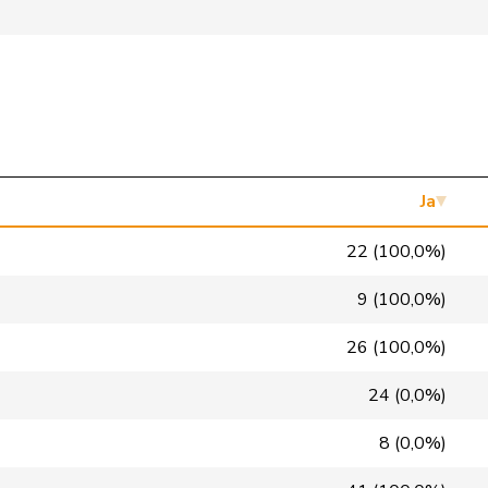
SVP
V
NE
SP
S
LU
Mitte
M-E
GR
Mitte
M-E
VD
GRÜNE
G
NE
Ja
glp
GL
BS
22 (100,0%)
GRÜNE
G
VS
9 (100,0%)
FDP
RL
NE
26 (100,0%)
SP
S
VD
24 (0,0%)
SP
S
GE
8 (0,0%)
SVP
V
BL