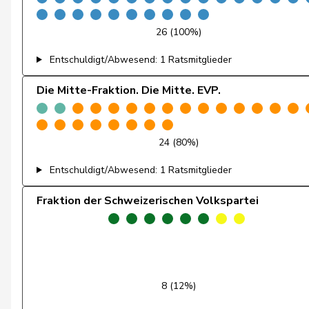
Fehr Düsel
Nina
26 (100%)
Feller
Olivier
Entschuldigt/Abwesend: 1 Ratsmitglieder
Fischer
Benjamin
Die Mitte-Fraktion. Die Mitte. EVP.
Flach
Beat
24 (80%)
Fonio
Giorgio
Entschuldigt/Abwesend: 1 Ratsmitglieder
Freymond
Sylvain
Fraktion der Schweizerischen Volkspartei
Fridez
Pierre-Alain
Friedl
Claudia
Funiciello
Tamara
8 (12%)
Gafner
Andreas