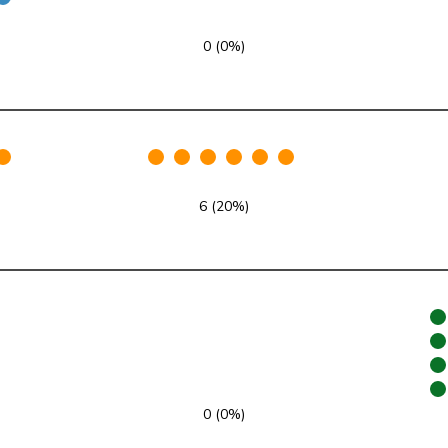
SVP
V
ZH
0 (0%)
FDP
RL
VD
SVP
V
ZH
glp
GL
AG
6 (20%)
Mitte
M-E
TI
SVP
V
VD
SP
S
JU
SP
S
SG
SP
S
BE
0 (0%)
EDU
V
BE