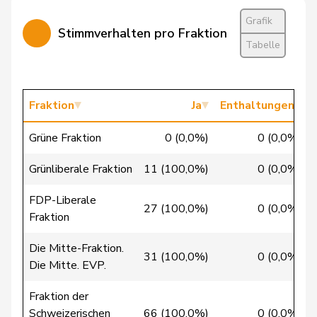
Candinas
Martin
Mitte
M-E
GR
Grafik
Stimmverhalten pro Fraktion
Chappuis
Isabelle
Mitte
M-E
VD
Tabelle
Chollet
Clarence
GRÜNE
G
NE
Christ
Katja
glp
GL
BS
Fraktion
Ja
Enthaltungen
Clivaz
Christophe
GRÜNE
G
VS
Grüne Fraktion
0 (0,0%)
0 (0,0%)
Cottier
Damien
FDP
RL
NE
Grünliberale Fraktion
11 (100,0%)
0 (0,0%)
Crottaz
Brigitte
SP
S
VD
FDP-Liberale
27 (100,0%)
0 (0,0%)
Fraktion
Dandrès
Christian
SP
S
GE
Die Mitte-Fraktion.
de Courten
Thomas
SVP
V
BL
31 (100,0%)
0 (0,0%)
Die Mitte. EVP.
de
Simone
FDP
RL
GE
Fraktion der
Montmollin
Schweizerischen
66 (100,0%)
0 (0,0%)