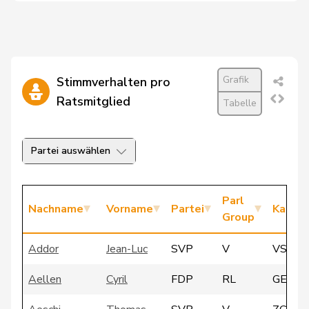
Grafik
Stimmverhalten pro
Ratsmitglied
Tabelle
Partei auswählen
Parl
Nachname
Vorname
Partei
Kanto
Group
Addor
Jean-Luc
SVP
V
VS
Aellen
Cyril
FDP
RL
GE