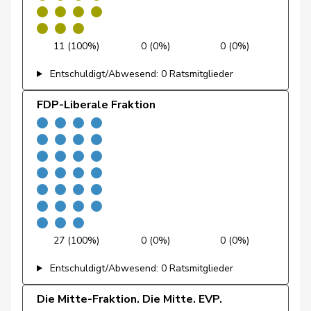
Fehr Düsel
Nina
SVP
V
ZH
Feller
Olivier
FDP
RL
VD
11 (100%)
0 (0%)
0 (0%)
Fischer
Benjamin
SVP
V
ZH
Entschuldigt/Abwesend: 0 Ratsmitglieder
Flach
Beat
glp
GL
AG
FDP-Liberale Fraktion
Fonio
Giorgio
Mitte
M-E
TI
Freymond
Sylvain
SVP
V
VD
Pierre-
Fridez
SP
S
JU
Alain
27 (100%)
0 (0%)
0 (0%)
Friedl
Claudia
SP
S
SG
Entschuldigt/Abwesend: 0 Ratsmitglieder
Funiciello
Tamara
SP
S
BE
Die Mitte-Fraktion. Die Mitte. EVP.
Gafner
Andreas
EDU
V
BE