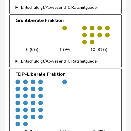
Dettling
Marcel
SVP
V
SZ
Entschuldigt/Abwesend: 0 Ratsmitglieder
De Ventura
Linda
SP
S
SH
Grünliberale Fraktion
Dobler
Loïc
SP
S
JU
Dobler
Marcel
FDP
RL
SG
0 (0%)
1 (9%)
10 (91%)
Docourt
Martine
SP
S
NE
Entschuldigt/Abwesend: 0 Ratsmitglieder
Dünki-Bättig
Michèle
SP
S
ZH
FDP-Liberale Fraktion
Durrer-
Regina
Mitte
M-E
NW
Knobel
Egger
Mike
SVP
V
SG
Farinelli
Alex
FDP
RL
TI
Fehlmann