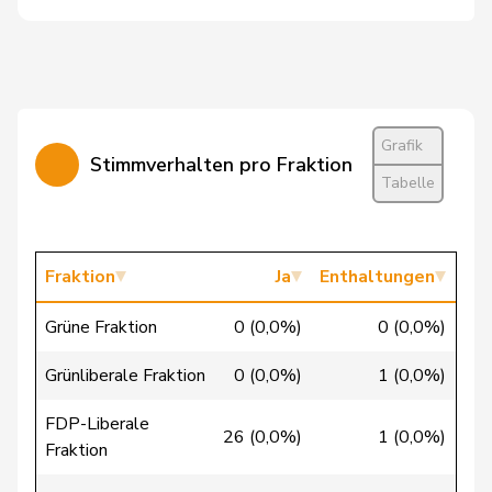
Bullakaj
Arbër
SP
S
SG
Bulliard-
Christine
Mitte
M-E
FR
Marbach
Burgherr
Thomas
SVP
V
AG
Grafik
Stimmverhalten pro Fraktion
Bürgi
Roman
SVP
V
SZ
Tabelle
Bürgin
Yvonne
Mitte
M-E
ZH
Calame
Didier
SVP
V
NE
Fraktion
Ja
Enthaltungen
Candan
Hasan
SP
S
LU
Grüne Fraktion
0 (0,0%)
0 (0,0%)
23 
Candinas
Martin
Mitte
M-E
GR
Grünliberale Fraktion
0 (0,0%)
1 (0,0%)
Chappuis
Isabelle
Mitte
M-E
VD
FDP-Liberale
26 (0,0%)
1 (0,0%)
Fraktion
Chollet
Clarence
GRÜNE
G
NE