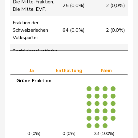
Die Mitte-Fraktion.
25 (0,0%)
2 (0,0%)
Christ
Katja
glp
GL
BS
Die Mitte. EVP.
Clivaz
Christophe
GRÜNE
G
VS
Fraktion der
Schweizerischen
64 (0,0%)
2 (0,0%)
Cottier
Damien
FDP
RL
NE
Volkspartei
Sozialdemokratische
Crottaz
Brigitte
SP
S
VD
0 (0,0%)
0 (0,0%)
41 
Fraktion
Dandrès
Christian
SP
S
GE
Ja
Enthaltung
Nein
Grüne Fraktion
de Courten
Thomas
SVP
V
BL
de Meuron
Andrea
GRÜNE
G
BE
de
Simone
FDP
RL
GE
Montmollin
de Quattro
Jacqueline
FDP
RL
VD
0 (0%)
0 (0%)
23 (100%)