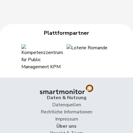
Heimgartner
Stefanie
SVP
V
AG
Hess
Erich
SVP
V
BE
Hess
Lorenz
Mitte
M-E
BE
Plattformpartner
Huber
Alois
SVP
V
AG
Hübscher
Martin
SVP
V
ZH
Hug
Roman
SVP
V
GR
Hurter
Thomas
SVP
V
SH
Imark
Christian
SVP
V
SO
Daten & Nutzung
Datenquellen
Jaccoud
Jessica
SP
S
VD
Rechtliche Informationen
Impressum
Matthias
Jauslin
glp
GL
AG
Über uns
Samuel