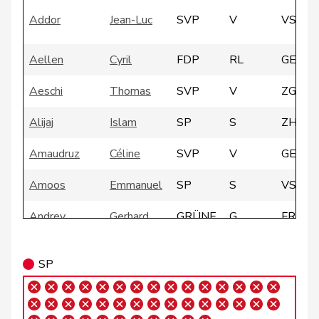
Addor
Jean-Luc
SVP
V
VS
Aellen
Cyril
FDP
RL
GE
Aeschi
Thomas
SVP
V
ZG
Alijaj
Islam
SP
S
ZH
Amaudruz
Céline
SVP
V
GE
Amoos
Emmanuel
SP
S
VS
Andrey
Gerhard
GRÜNE
G
FR
Arslan
Sibel
GRÜNE
G
BS
SP
Badertscher
Christine
GRÜNE
G
BE
Badran
Jacqueline
SP
S
ZH