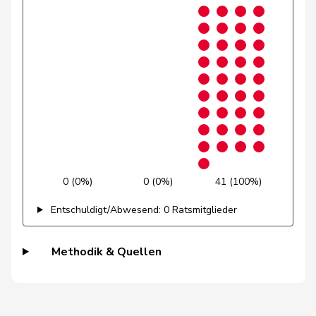
Grossen
Jürg
glp
GL
BE
Grüter
Franz
SVP
V
LU
Niklaus-
Gugger
EVP
M-E
ZH
Samuel
Guggisberg
Lars
SVP
V
BE
Gutjahr
Diana
SVP
V
TG
0 (0%)
0 (0%)
41 (100%)
Gysi
Barbara
SP
S
SG
Entschuldigt/Abwesend: 0 Ratsmitglieder
Gysin
Greta
GRÜNE
G
TI
Methodik & Quellen
Haab
Martin
SVP
V
ZH
Hässig
Patrick
glp
GL
ZH