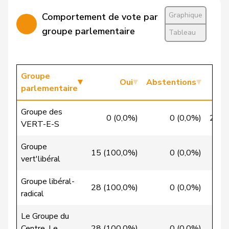
Graphique
Comportement de vote par
Chevalley
Isabelle
pvl
GL
VD
groupe parlementaire
Tableau
Christ
Katja
pvl
GL
BS
VERT-
Clivaz
Christophe
G
VS
E-S
Groupe
Oui
Abstentions
parlementaire
Cottier
Damien
PLR
RL
NE
Groupe des
0 (0,0%)
0 (0,0%)
28 (
Crottaz
Brigitte
PSS
S
VD
VERT-E-S
Dandrès
Christian
PSS
S
GE
Groupe
15 (100,0%)
0 (0,0%)
0
vert'libéral
de Courten
Thomas
UDC
V
BL
Groupe libéral-
de la
28 (100,0%)
0 (0,0%)
0
Denis
PdT
G
NE
radical
Reussille
Le Groupe du
de
Simone
PLR
RL
GE
Centre. Le
28 (100,0%)
0 (0,0%)
0