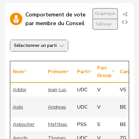
Graphique
Comportement de vote
par membre du Conseil
Tableau
Sélectionner un parti
Parl
Nom
Prénom
Parti
Canton
Group
Addor
Jean-Luc
UDC
V
VS
Aebi
Andreas
UDC
V
BE
Aebischer
Matthias
PSS
S
BE
Aeschi
Thomas
UDC
V
ZG