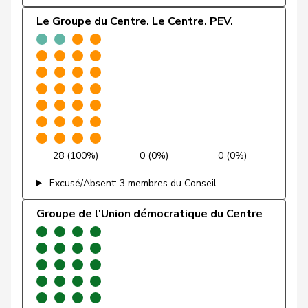
Friedl
Claudia
PSS
S
SG
Le Groupe du Centre. Le Centre. PEV.
Friedli
Esther
UDC
V
SG
Funiciello
Tamara
PSS
S
BE
Gafner
Andreas
UDF
V
BE
Andrea
Geissbühler
UDC
V
BE
Martina
28 (100%)
0 (0%)
0 (0%)
Giacometti
Anna
PLR
RL
GR
Excusé/Absent: 3 membres du Conseil
Giezendanner
Benjamin
UDC
V
AG
Groupe de l'Union démocratique du Centre
VERT-
Girod
Bastien
G
ZH
E-S
Glanzmann-
Ida
Centre
M-E
LU
Hunkeler