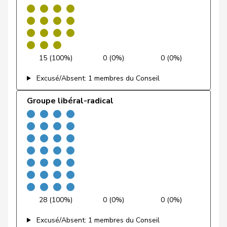
Rielle
Feller
Olivier
PLR
RL
VD
Feri
Yvonne
PSS
S
AG
15 (100%)
0 (0%)
0 (0%)
Fiala
Doris
PLR
RL
ZH
Excusé/Absent: 1 membres du Conseil
Fischer
Roland
pvl
GL
LU
Groupe libéral-radical
VERT-
Fivaz
Fabien
G
NE
E-S
Flach
Beat
pvl
GL
AG
Fluri
Kurt
PLR
RL
SO
Pierre-
Fridez
PSS
S
JU
28 (100%)
0 (0%)
0 (0%)
Alain
Excusé/Absent: 1 membres du Conseil