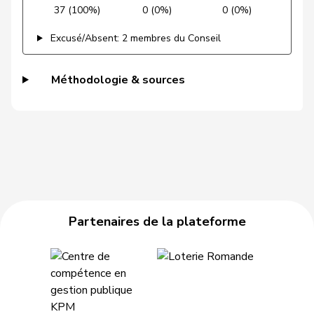
37 (100%)
0 (0%)
0 (0%)
Grossen
Jürg
pvl
GL
BE
Excusé/Absent: 2 membres du Conseil
Grüter
Franz
UDC
V
LU
Gschwind
Jean-Paul
Centre
M-E
JU
Méthodologie & sources
Niklaus-
Gugger
PEV
M-E
ZH
Samuel
Guggisberg
Lars
UDC
V
BE
Gutjahr
Diana
UDC
V
TG
Gysi
Barbara
PSS
S
SG
Partenaires de la plateforme
VERT-
Gysin
Greta
G
TI
E-S
Haab
Martin
UDC
V
ZH