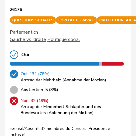
26176
QUESTIONS SOCIALES
EMPLOI ET TRAVAIL
PROTECTION SOCIA
Parlement.ch
Gauche vs. droite
Politique social
Oui
Oui: 131 (78%)
Antrag der Mehrheit (Annahme der Motion)
Abstention: 5 (3%)
Non: 32 (19%)
Antrag der Minderheit Schläpfer und des
Bundesrates (Ablehnung der Motion)
Excusé/Absent: 32 membres du Conseil (Président·e
inclus·e)