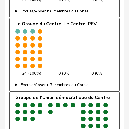
Pierre-
Fridez
PSS
S
JU
Alain
Excusé/Absent: 8 membres du Conseil
Friedl
Claudia
PSS
S
SG
Le Groupe du Centre. Le Centre. PEV.
Friedli
Esther
UDC
V
SG
Funiciello
Tamara
PSS
S
BE
Gafner
Andreas
UDF
V
BE
Andrea
24 (100%)
0 (0%)
0 (0%)
Geissbühler
UDC
V
BE
Martina
Excusé/Absent: 7 membres du Conseil
Giacometti
Anna
PLR
RL
GR
Groupe de l'Union démocratique du Centre
Giezendanner
Benjamin
UDC
V
AG
VERT-
Girod
Bastien
G
ZH
E-S