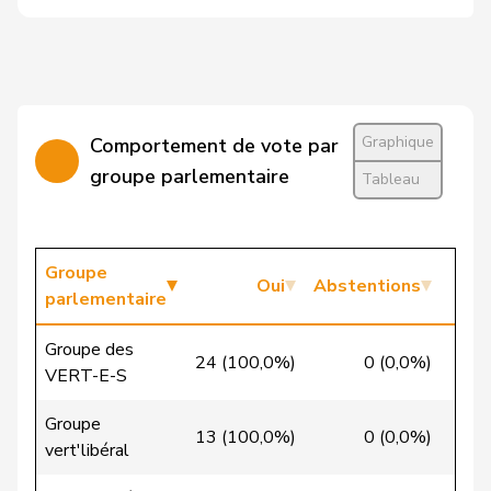
Candinas
Martin
Centre
M-E
GR
Cattaneo
Rocco
PLR
RL
TI
Graphique
Comportement de vote par
Christ
Katja
pvl
GL
BS
groupe parlementaire
Tableau
VERT-
Clivaz
Christophe
G
VS
E-S
Groupe
Oui
Abstentions
Cottier
Damien
PLR
RL
NE
parlementaire
Crottaz
Brigitte
PSS
S
VD
Groupe des
24 (100,0%)
0 (0,0%)
0 (
VERT-E-S
Dandrès
Christian
PSS
S
GE
Groupe
de Courten
Thomas
UDC
V
BL
13 (100,0%)
0 (0,0%)
0 (
vert'libéral
de la