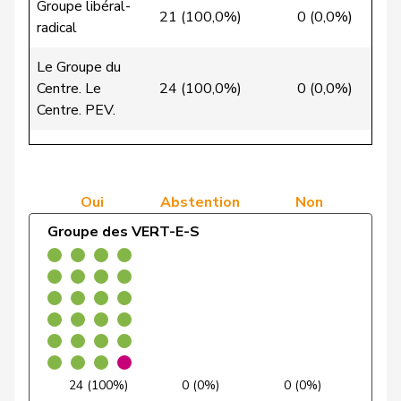
Denis
PdT
G
NE
Groupe libéral-
Reussille
21 (100,0%)
0 (0,0%)
0 (
radical
de
Simone
PLR
RL
GE
Le Groupe du
Montmollin
Centre. Le
24 (100,0%)
0 (0,0%)
0 (
Centre. PEV.
de Quattro
Jacqueline
PLR
RL
VD
Groupe de
Dettling
Marcel
UDC
V
SZ
l'Union
11 (0,0%)
5 (0,0%)
32 (
démocratique du
Dobler
Marcel
PLR
RL
SG
Oui
Abstention
Non
Centre
Groupe des VERT-E-S
VERT-
Egger
Kurt
G
TG
Groupe
E-S
37 (100,0%)
0 (0,0%)
0 (
socialiste
Egger
Mike
UDC
V
SG
Estermann
Yvette
UDC
V
LU
Farinelli
Alex
PLR
RL
TI
24 (100%)
0 (0%)
0 (0%)