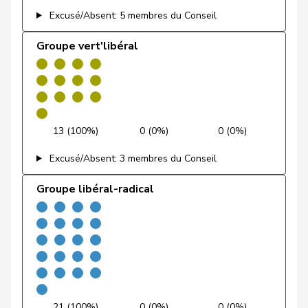
Fehlmann
Excusé/Absent: 5 membres du Conseil
Laurence
PSS
S
GE
Rielle
Groupe vert'libéral
Feller
Olivier
PLR
RL
VD
Feri
Yvonne
PSS
S
AG
Fiala
Doris
PLR
RL
ZH
13 (100%)
0 (0%)
0 (0%)
Fischer
Benjamin
UDC
V
ZH
Excusé/Absent: 3 membres du Conseil
Fischer
Roland
pvl
GL
LU
Groupe libéral-radical
VERT-
Fivaz
Fabien
G
NE
E-S
Flach
Beat
pvl
GL
AG
Fluri
Kurt
PLR
RL
SO
21 (100%)
0 (0%)
0 (0%)