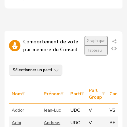
Graphique
Comportement de vote
par membre du Conseil
Tableau
Sélectionner un parti
Parl
Nom
Prénom
Parti
Canton
Group
Addor
Jean-Luc
UDC
V
VS
Aebi
Andreas
UDC
V
BE