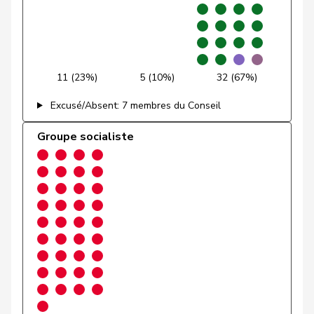
Glanzmann-
Ida
Centre
M-E
LU
Hunkeler
Glarner
Andreas
UDC
V
AG
11 (23%)
5 (10%)
32 (67%)
VERT-
Excusé/Absent: 7 membres du Conseil
Glättli
Balthasar
G
ZH
E-S
Groupe socialiste
Gmür
Alois
Centre
M-E
SZ
Gössi
Petra
PLR
RL
SZ
Graber
Michael
UDC
V
VS
Graf-Litscher
Edith
PSS
S
TG
Gredig
Corina
pvl
GL
ZH
Grin
Jean-Pierre
UDC
V
VD