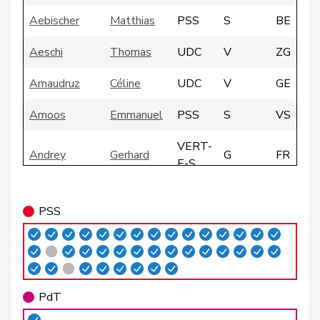
Aebischer
Matthias
PSS
S
BE
Aeschi
Thomas
UDC
V
ZG
Amaudruz
Céline
UDC
V
GE
Amoos
Emmanuel
PSS
S
VS
VERT-
Andrey
Gerhard
G
FR
E-S
Atici
Mustafa
PSS
S
BS
PSS
VERT-
Badertscher
Christine
G
BE
E-S
Badran
Jacqueline
PSS
S
ZH
PdT
Barrile
Angelo
PSS
S
ZH