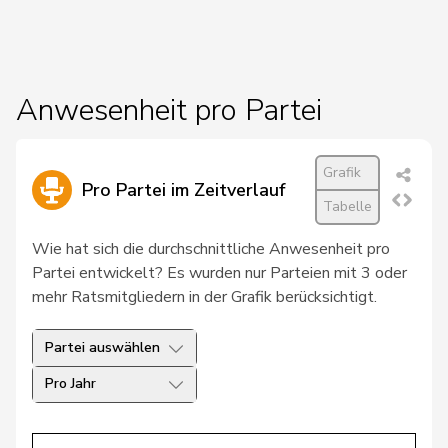
20
Dobler
Marcel
FDP
SG
21
Schläpfer
Therese
SVP
ZH
Anwesenheit pro Partei
22
Schneeberger
Daniela
FDP
BL
23
Schwander
Pirmin
SVP
SZ
Grafik
Pro Partei im Zeitverlauf
24
Arslan
Sibel
GRÜNE
BS
Tabelle
25
Crottaz
Brigitte
SP
VD
Wie hat sich die durchschnittliche Anwesenheit pro
Partei entwickelt? Es wurden nur Parteien mit 3 oder
Niklaus-
mehr Ratsmitgliedern in der Grafik berücksichtigt.
26
Gugger
EVP
ZH
Samuel
Partei auswählen
Schneider
27
Ursula
SP
FR
Schüttel
Pro Jahr
28
Weibel
Thomas
glp
ZH