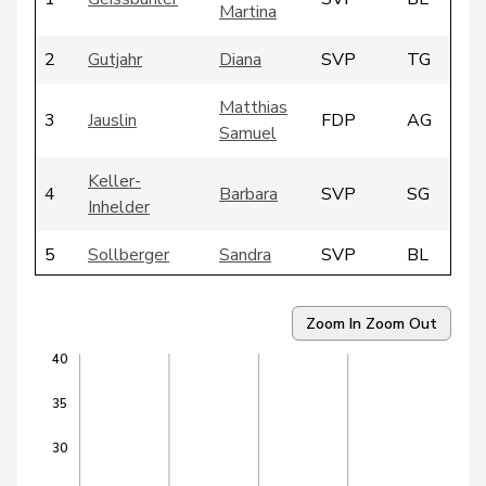
Martina
2
Gutjahr
Diana
SVP
TG
Matthias
3
Jauslin
FDP
AG
Samuel
Keller-
4
Barbara
SVP
SG
Inhelder
5
Sollberger
Sandra
SVP
BL
6
Zuberbühler
David
SVP
AR
Zoom In
Zoom Out
7
Barrile
Angelo
SP
ZH
40
8
Schenker
Silvia
SP
BS
35
9
Zanetti
Claudio
SVP
ZH
30