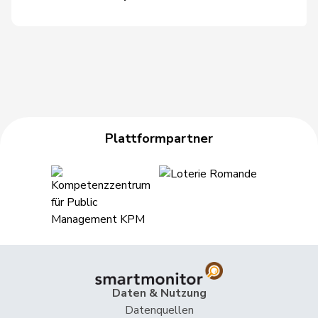
48
Graf-Litscher
Edith
SP
TG
49
Marra
Ada
SP
VD
50
Mazzone
Lisa
GRÜNE
GE
51
Merlini
Giovanni
FDP
TI
Plattformpartner
52
Steinemann
Barbara
SVP
ZH
53
Wasserfallen
Flavia
SP
BE
54
Gschwind
Jean-Paul
CVP
JU
55
Häsler
Christine
GRÜNE
BE
56
Semadeni
Silva
SP
GR
Daten & Nutzung
57
Addor
Jean-Luc
SVP
VS
Datenquellen