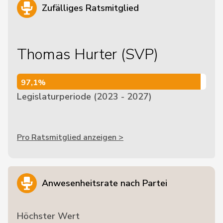
Zufälliges Ratsmitglied
Thomas Hurter (SVP)
97,1%
97,1%
Legislaturperiode (2023 - 2027)
Pro Ratsmitglied anzeigen >
Anwesenheitsrate nach Partei
Höchster Wert