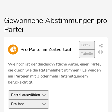
20
Barthassat
Luc
CVP
GE
Gewonnene Abstimmungen pro
21
Buttet
Yannick
CVP
VS
Partei
22
Ritter
Markus
CVP
SG
23
Markwalder
Christa
FDP
BE
Grafik
Pro Partei im Zeitverlauf
24
Romano
Marco
CVP
TI
Tabelle
Wie hoch ist der durchschnittliche Anteil einer Partei,
25
Schläfli
Urs
CVP
SO
die gleich wie die Ratsmehrheit stimmen? Es wurden
Bulliard-
nur Parteien mit 3 oder mehr Ratsmitgliedern
26
Christine
CVP
FR
Marbach
berücksichtigt.
27
Cassis
Ignazio
FDP
TI
Partei auswählen
28
Gmür
Alois
CVP
SZ
Pro Jahr