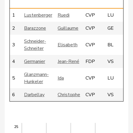
1
Lustenberger
Ruedi
CVP
LU
2
Barazzone
Guillaume
CVP
GE
Schneider-
3
Elisabeth
CVP
BL
Schneiter
4
Germanier
Jean-René
FDP
VS
Glanzmann-
5
Ida
CVP
LU
Hunkeler
6
Darbellay
Christophe
CVP
VS
7
Feller
Olivier
FDP
VD
8
Vogler
Karl
csp-ow
OW
25