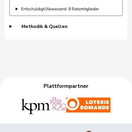
Gschwind
Jean-Paul
Mitte
M-E
JU
Entschuldigt/Abwesend: 8 Ratsmitglieder
Niklaus-
Gugger
EVP
M-E
ZH
Samuel
Methodik & Quellen
Guggisberg
Lars
SVP
V
BE
Gutjahr
Diana
SVP
V
TG
Gysi
Barbara
SP
S
SG
Gysin
Greta
GRÜNE
G
TI
Plattformpartner
Haab
Martin
SVP
V
ZH
Heer
Alfred
SVP
V
ZH
Heimgartner
Stefanie
SVP
V
AG
Herzog
Verena
SVP
V
TG