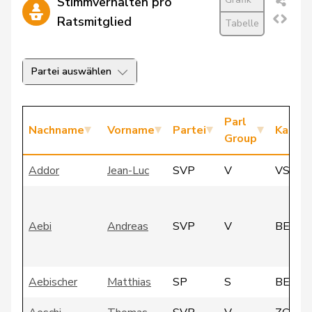
Stimmverhalten pro
Ratsmitglied
Tabelle
Partei auswählen
Parl
Nachname
Vorname
Partei
Kanto
Group
Addor
Jean-Luc
SVP
V
VS
Aebi
Andreas
SVP
V
BE
Aebischer
Matthias
SP
S
BE