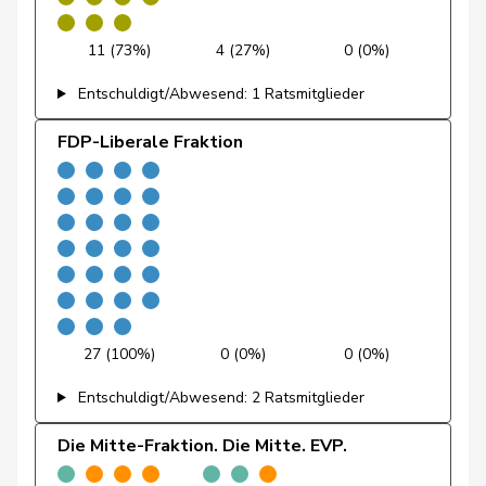
Feller
Olivier
FDP
RL
VD
11 (73%)
4 (27%)
0 (0%)
Feri
Yvonne
SP
S
AG
Entschuldigt/Abwesend: 1 Ratsmitglieder
Fiala
Doris
FDP
RL
ZH
FDP-Liberale Fraktion
Fischer
Roland
glp
GL
LU
Fivaz
Fabien
GRÜNE
G
NE
Flach
Beat
glp
GL
AG
27 (100%)
0 (0%)
0 (0%)
Fluri
Kurt
FDP
RL
SO
Entschuldigt/Abwesend: 2 Ratsmitglieder
Pierre-
Fridez
SP
S
JU
Alain
Die Mitte-Fraktion. Die Mitte. EVP.