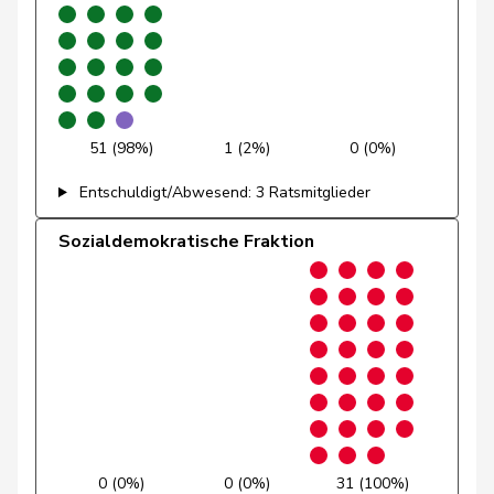
Glarner
Andreas
SVP
V
AG
Glättli
Balthasar
GRÜNE
G
ZH
Gmür
Alois
Mitte
M-E
SZ
51 (98%)
1 (2%)
0 (0%)
Gössi
Petra
FDP
RL
SZ
Entschuldigt/Abwesend: 3 Ratsmitglieder
Graf-Litscher
Edith
SP
S
TG
Sozialdemokratische Fraktion
Gredig
Corina
glp
GL
ZH
Grin
Jean-Pierre
SVP
V
VD
Grossen
Jürg
glp
GL
BE
Grüter
Franz
SVP
V
LU
0 (0%)
0 (0%)
31 (100%)