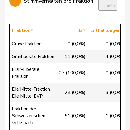
Stimmverhalten pro Fraktion
Chevalley
Isabelle
glp
GL
VD
Tabelle
Christ
Katja
glp
GL
BS
Clivaz
Christophe
GRÜNE
G
VS
Fraktion
Ja
Enthaltungen
Cottier
Damien
FDP
RL
NE
Grüne Fraktion
0 (0,0%)
0 (0,0%)
Crottaz
Brigitte
SP
S
VD
Grünliberale Fraktion
11 (0,0%)
4 (0,0%)
FDP-Liberale
Dandrès
Christian
SP
S
GE
27 (100,0%)
0 (0,0%)
Fraktion
de Courten
Thomas
SVP
V
BL
Die Mitte-Fraktion.
28 (0,0%)
3 (0,0%)
Die Mitte. EVP.
de la
Denis
PdA
G
NE
Reussille
Fraktion der
Schweizerischen
51 (0,0%)
1 (0,0%)
de
Volkspartei
Simone
FDP
RL
GE
Montmollin