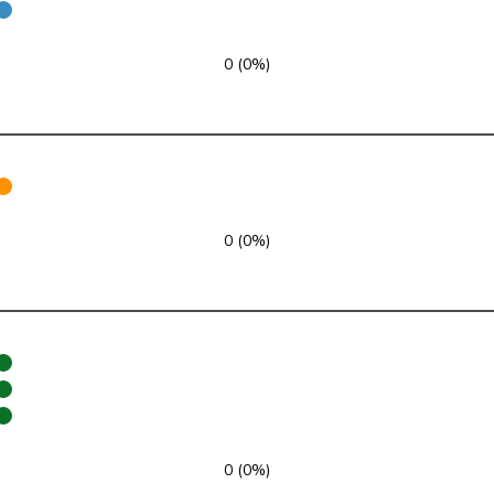
SVP
V
TG
0 (0%)
SVP
V
ZH
SVP
V
ZH
SVP
V
AG
SVP
V
TG
0 (0%)
SVP
V
BE
Mitte
M-E
BE
SVP
V
AG
Mitte
M-E
AG
0 (0%)
SVP
V
SH