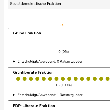
Glarner
Andreas
Sozialdemokratische Fraktion
Gmür
Alois
Gössi
Petra
Ja
Grüne Fraktion
Graber
Michael
Gredig
Corina
0 (0%)
Grin
Jean-Pierre
Entschuldigt/Abwesend: 0 Ratsmitglieder
Grossen
Jürg
Grünliberale Fraktion
Grüter
Franz
15 (100%)
Gschwind
Jean-Paul
Entschuldigt/Abwesend: 1 Ratsmitglieder
Gugger
Niklaus-Samuel
FDP-Liberale Fraktion
Guggisberg
Lars