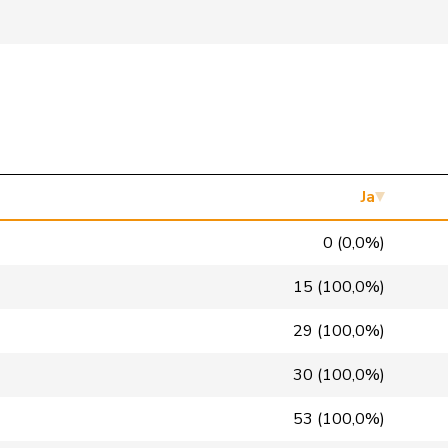
FDP
RL
ZH
glp
GL
LU
glp
GL
AG
FDP
RL
SO
SVP
V
SG
Ja
EDU
V
BE
0 (0,0%)
SVP
V
BE
15 (100,0%)
FDP
RL
GR
29 (100,0%)
SVP
V
AG
30 (100,0%)
Mitte
M-E
LU
53 (100,0%)