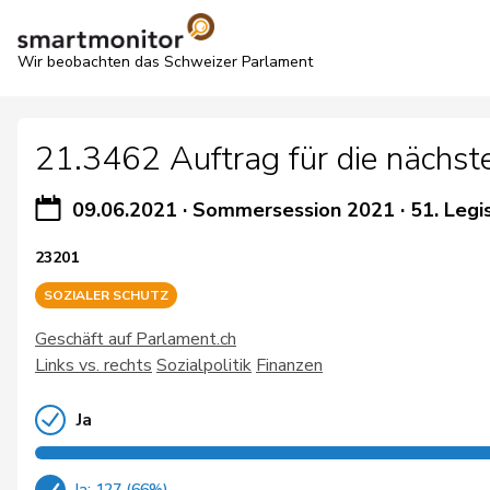
Wir beobachten das Schweizer Parlament
21.3462 Auftrag für die nächs
09.06.2021
·
Sommersession 2021
·
51. Legi
23201
SOZIALER SCHUTZ
Geschäft auf Parlament.ch
Links vs. rechts
Sozialpolitik
Finanzen
Ja
Ja: 127 (66%)