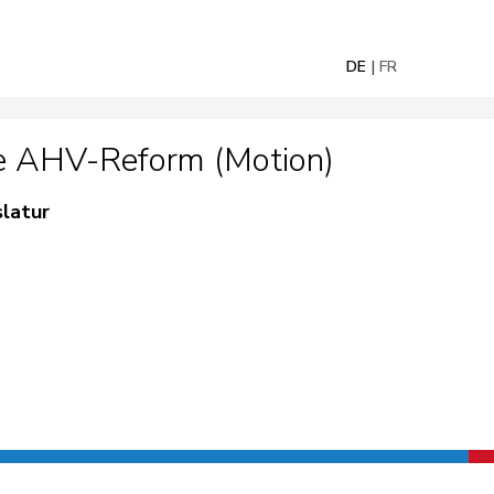
DE
FR
te AHV-Reform (Motion)
slatur