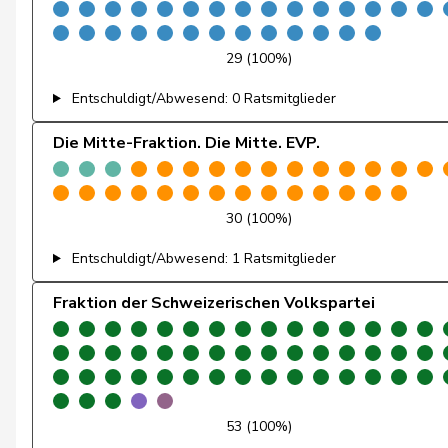
Gutjahr
Diana
29 (100%)
Haab
Martin
Entschuldigt/Abwesend: 0 Ratsmitglieder
Heer
Alfred
Die Mitte-Fraktion. Die Mitte. EVP.
Heimgartner
Stefanie
Herzog
Verena
30 (100%)
Entschuldigt/Abwesend: 1 Ratsmitglieder
Hess
Erich
Fraktion der Schweizerischen Volkspartei
Hess
Lorenz
Huber
Alois
Humbel
Ruth
53 (100%)
Hurter
Thomas