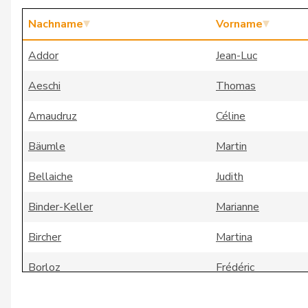
Nachname
Vorname
Addor
Jean-Luc
Aeschi
Thomas
Amaudruz
Céline
Bäumle
Martin
Bellaiche
Judith
Binder-Keller
Marianne
Bircher
Martina
Borloz
Frédéric
Bourgeois
Jacques