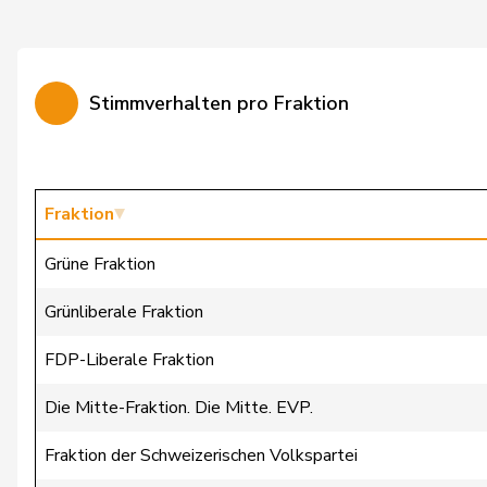
Fiala
Doris
Fischer
Roland
Stimmverhalten pro Fraktion
Flach
Beat
Fluri
Kurt
Friedli
Esther
Fraktion
Gafner
Andreas
Grüne Fraktion
Geissbühler
Andrea Martina
Grünliberale Fraktion
Giacometti
Anna
FDP-Liberale Fraktion
Giezendanner
Benjamin
Die Mitte-Fraktion. Die Mitte. EVP.
Glanzmann-Hunkeler
Ida
Fraktion der Schweizerischen Volkspartei