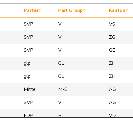
Partei
Parl Group
Kanton
SVP
V
VS
SVP
V
ZG
SVP
V
GE
glp
GL
ZH
glp
GL
ZH
Mitte
M-E
AG
SVP
V
AG
FDP
RL
VD
FDP
RL
FR