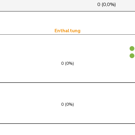
SVP
V
AG
0 (0,0%)
Mitte
M-E
SZ
FDP
RL
SZ
Enthaltung
SVP
V
VS
glp
GL
ZH
0 (0%)
SVP
V
VD
glp
GL
BE
SVP
V
LU
0 (0%)
Mitte
M-E
JU
EVP
M-E
ZH
SVP
V
BE