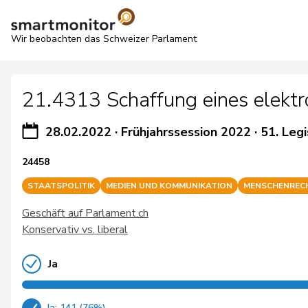
Wir beobachten das Schweizer Parlament
21.4313 Schaffung eines elektr
28.02.2022
·
Frühjahrssession 2022
·
51. Legi
24458
STAATSPOLITIK
MEDIEN UND KOMMUNIKATION
MENSCHENREC
Geschäft auf Parlament.ch
Konservativ vs. liberal
Ja
Ja: 141 (76%)