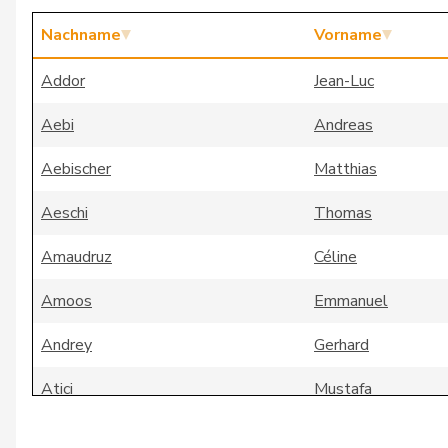
Nachname
Vorname
Addor
Jean-Luc
Aebi
Andreas
Aebischer
Matthias
Aeschi
Thomas
Amaudruz
Céline
Amoos
Emmanuel
Andrey
Gerhard
Atici
Mustafa
Badertscher
Christine