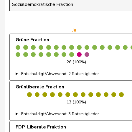
Dettling
Marcel
Sozialdemokratische Fraktion
Dobler
Marcel
Egger
Kurt
Ja
Grüne Fraktion
Egger
Mike
Estermann
Yvette
26 (100%)
Farinelli
Alex
Entschuldigt/Abwesend: 2 Ratsmitglieder
Fehlmann Rielle
Laurence
Grünliberale Fraktion
Feller
Olivier
13 (100%)
Feri
Yvonne
Entschuldigt/Abwesend: 3 Ratsmitglieder
Fiala
Doris
FDP-Liberale Fraktion
Fischer
Benjamin