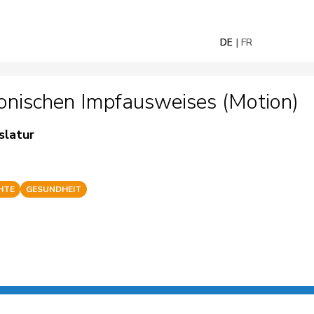
DE
FR
onischen Impfausweises (Motion)
slatur
HTE
GESUNDHEIT