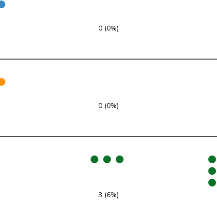
glp
GL
LU
0 (0%)
GRÜNE
G
NE
glp
GL
AG
FDP
RL
SO
SP
S
JU
0 (0%)
SP
S
SG
SVP
V
SG
SP
S
BE
EDU
V
BE
3 (6%)
SVP
V
BE