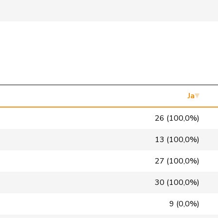
FDP
RL
TI
glp
GL
BS
GRÜNE
G
VS
FDP
RL
NE
SP
S
VD
Ja
SP
S
GE
26 (100,0%)
SVP
V
BL
13 (100,0%)
PdA
G
NE
27 (100,0%)
FDP
RL
GE
30 (100,0%)
FDP
RL
VD
9 (0,0%)