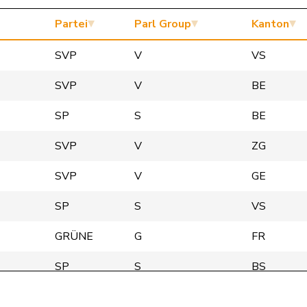
Partei
Parl Group
Kanton
SVP
V
VS
SVP
V
BE
SP
S
BE
SVP
V
ZG
SVP
V
GE
SP
S
VS
GRÜNE
G
FR
SP
S
BS
GRÜNE
G
BE