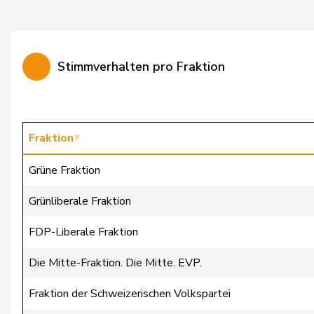
Cattaneo
Rocco
Christ
Katja
Stimmverhalten pro Fraktion
Clivaz
Christophe
Cottier
Damien
Crottaz
Brigitte
Fraktion
Dandrès
Christian
Grüne Fraktion
de Courten
Thomas
Grünliberale Fraktion
de la Reussille
Denis
FDP-Liberale Fraktion
de Montmollin
Simone
Die Mitte-Fraktion. Die Mitte. EVP.
de Quattro
Jacqueline
Fraktion der Schweizerischen Volkspartei