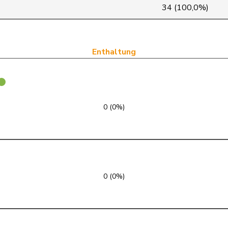
SVP
V
SZ
34 (100,0%)
FDP
RL
SG
GRÜNE
G
TG
Enthaltung
SVP
V
SG
SVP
V
LU
0 (0%)
FDP
RL
TI
SP
S
GE
FDP
RL
VD
0 (0%)
SP
S
AG
FDP
RL
ZH
SVP
V
ZH