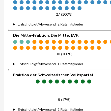
Fischer
Roland
27 (100%)
Fivaz
Fabien
Entschuldigt/Abwesend: 2 Ratsmitglieder
Flach
Beat
Die Mitte-Fraktion. Die Mitte. EVP.
Fluri
Kurt
Fridez
Pierre-Alain
30 (100%)
Entschuldigt/Abwesend: 1 Ratsmitglieder
Friedl
Claudia
Fraktion der Schweizerischen Volkspartei
Friedli
Esther
Funiciello
Tamara
Gafner
Andreas
9 (17%)
Geissbühler
Andrea Martina
Entschuldigt/Abwesend: 2 Ratsmitglieder