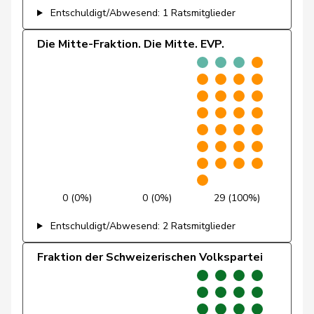
Entschuldigt/Abwesend: 1 Ratsmitglieder
Giacometti
Anna
FDP
RL
GR
Die Mitte-Fraktion. Die Mitte. EVP.
Giezendanner
Benjamin
SVP
V
AG
Girod
Bastien
GRÜNE
G
ZH
Glanzmann-
Ida
Mitte
M-E
LU
Hunkeler
Glarner
Andreas
SVP
V
AG
0 (0%)
0 (0%)
29 (100%)
Glättli
Balthasar
GRÜNE
G
ZH
Entschuldigt/Abwesend: 2 Ratsmitglieder
Gmür
Alois
Mitte
M-E
SZ
Fraktion der Schweizerischen Volkspartei
Gössi
Petra
FDP
RL
SZ
Graber
Michael
SVP
V
VS