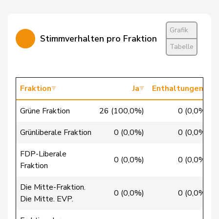
Cottier
Damien
FDP
RL
NE
Grafik
Crottaz
Brigitte
SP
S
VD
Stimmverhalten pro Fraktion
Tabelle
Dandrès
Christian
SP
S
GE
de Courten
Thomas
SVP
V
BL
Fraktion
Ja
Enthaltungen
de la
Denis
PdA
G
NE
Grüne Fraktion
26 (100,0%)
0 (0,0%)
Reussille
Grünliberale Fraktion
0 (0,0%)
0 (0,0%)
de
Simone
FDP
RL
GE
Montmollin
FDP-Liberale
0 (0,0%)
0 (0,0%)
Fraktion
de Quattro
Jacqueline
FDP
RL
VD
Die Mitte-Fraktion.
Dettling
Marcel
SVP
V
SZ
0 (0,0%)
0 (0,0%)
Die Mitte. EVP.
Dobler
Marcel
FDP
RL
SG