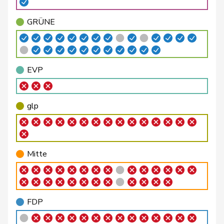
Bellaiche
Judith
glp
GL
ZH
GRÜNE
Bendahan
Samuel
SP
S
VD
Bertschy
Kathrin
glp
GL
BE
EVP
Binder-Keller
Marianne
Mitte
M-E
AG
Bircher
Martina
SVP
V
AG
glp
Birrer-Heimo
Prisca
SP
S
LU
Borloz
Frédéric
FDP
RL
VD
Mitte
Bourgeois
Jacques
FDP
RL
FR
Philipp
Bregy
Mitte
M-E
VS
Matthias
FDP
Brenzikofer
Florence
GRÜNE
G
BL