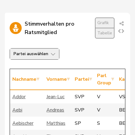
Grafik
Stimmverhalten pro
Ratsmitglied
Tabelle
Partei auswählen
Parl
Nachname
Vorname
Partei
Kanto
Group
Addor
Jean-Luc
SVP
V
VS
Aebi
Andreas
SVP
V
BE
Aebischer
Matthias
SP
S
BE