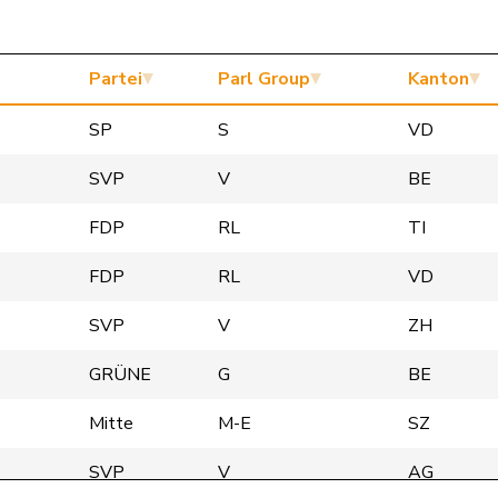
Partei
Parl Group
Kanton
SP
S
VD
SVP
V
BE
FDP
RL
TI
FDP
RL
VD
SVP
V
ZH
GRÜNE
G
BE
Mitte
M-E
SZ
SVP
V
AG