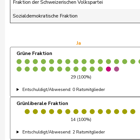
Fraktion der Schweizerischen Volkspartei
Badertscher
Christine
Sozialdemokratische Fraktion
Bulliard-Marbach
Christine
Clivaz
Christophe
Ja
Grüne Fraktion
Friedl
Claudia
Gredig
Corina
29 (100%)
Cottier
Damien
Entschuldigt/Abwesend: 0 Ratsmitglieder
Ruch
Daniel
Grünliberale Fraktion
Schneeberger
Daniela
14 (100%)
Zuberbühler
David
Entschuldigt/Abwesend: 2 Ratsmitglieder
Klopfenstein Broggini
Delphine