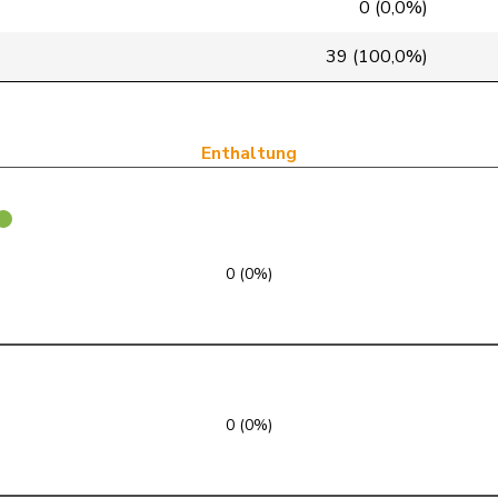
0 (0,0%)
GRÜNE
G
BE
39 (100,0%)
Mitte
M-E
FR
GRÜNE
G
VS
Enthaltung
SP
S
SG
glp
GL
ZH
0 (0%)
FDP
RL
NE
FDP
RL
VD
FDP
RL
BL
0 (0%)
SVP
V
AR
GRÜNE
G
GE