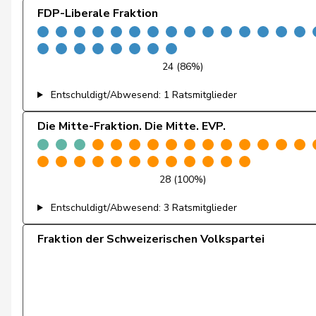
FDP-Liberale Fraktion
de la Reussille
Denis
Gutjahr
Diana
24 (86%)
Fiala
Doris
Entschuldigt/Abwesend: 1 Ratsmitglieder
Graf-Litscher
Edith
Die Mitte-Fraktion. Die Mitte. EVP.
Schneider-Schneiter
Elisabeth
Amoos
Emmanuel
28 (100%)
Entschuldigt/Abwesend: 3 Ratsmitglieder
Nussbaumer
Eric
Fraktion der Schweizerischen Volkspartei
Hess
Erich
von Siebenthal
Erich
Friedli
Esther