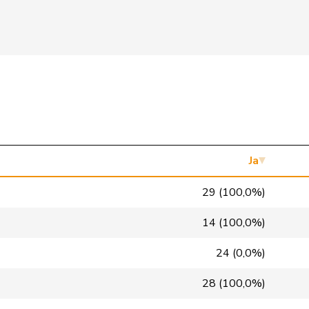
SVP
V
ZH
SP
S
AG
SVP
V
GE
glp
GL
VD
SP
S
ZH
FDP
RL
BE
Ja
SP
S
GE
29 (100,0%)
SVP
V
SO
14 (100,0%)
Mitte
M-E
TG
24 (0,0%)
FDP
RL
GE
28 (100,0%)
FDP
RL
BE