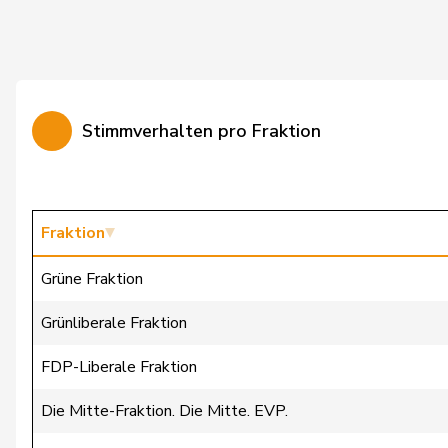
Walliser
Bruno
Wermuth
Cédric
Amaudruz
Céline
Stimmverhalten pro Fraktion
Weber
Céline
Widmer
Céline
Markwalder
Christa
Fraktion
Dandrès
Christian
Grüne Fraktion
Imark
Christian
Grünliberale Fraktion
Lohr
Christian
FDP-Liberale Fraktion
Lüscher
Christian
Die Mitte-Fraktion. Die Mitte. EVP.
Wasserfallen
Christian