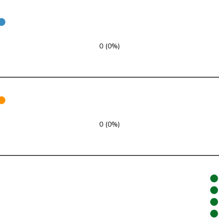
PdA
G
NE
SVP
V
TG
0 (0%)
FDP
RL
ZH
SP
S
TG
Mitte
M-E
BL
SP
S
VS
0 (0%)
SP
S
BL
SVP
V
BE
SVP
V
BE
SVP
V
SG