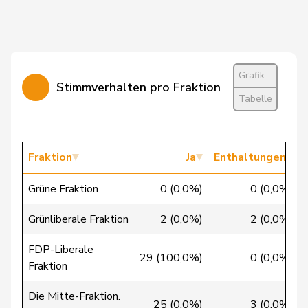
Bellaiche
Judith
glp
GL
ZH
Bertschy
Kathrin
glp
GL
BE
Grafik
Stimmverhalten pro Fraktion
Brunner
Thomas
glp
GL
SG
Tabelle
Christ
Katja
glp
GL
BS
Fischer
Roland
glp
GL
LU
Fraktion
Ja
Enthaltungen
Flach
Beat
glp
GL
AG
Grüne Fraktion
0 (0,0%)
0 (0,0%)
Gredig
Corina
glp
GL
ZH
Grünliberale Fraktion
2 (0,0%)
2 (0,0%)
Grossen
Jürg
glp
GL
BE
FDP-Liberale
29 (100,0%)
0 (0,0%)
Fraktion
Mäder
Jörg
glp
GL
ZH
Die Mitte-Fraktion.
25 (0,0%)
3 (0,0%)