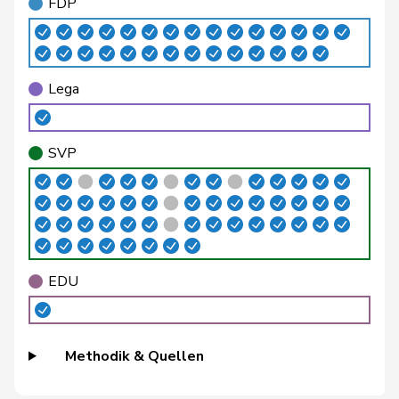
FDP
Python
Valentine
GRÜNE
G
VD
Ryser
Franziska
GRÜNE
G
SG
Lega
Schlatter
Marionna
GRÜNE
G
ZH
Schneider
Meret
GRÜNE
G
ZH
SVP
Töngi
Michael
GRÜNE
G
LU
Trede
Aline
GRÜNE
G
BE
Walder
Nicolas
GRÜNE
G
GE
EDU
Weichelt
Manuela
GRÜNE
G
ZG
Wettstein
Felix
GRÜNE
G
SO
Methodik & Quellen
Bäumle
Martin
glp
GL
ZH