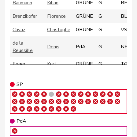
Baumann
Kilian
GRÜNE
G
BE
Brenzikofer
Florence
GRÜNE
G
BL
Clivaz
Christophe
GRÜNE
G
VS
de la
Denis
PdA
G
NE
Reussille
Egger
Kurt
GRÜNE
G
TG
Fivaz
Fabien
GRÜNE
G
NE
SP
Girod
Bastien
GRÜNE
G
ZH
Glättli
Balthasar
GRÜNE
G
ZH
Gysin
Greta
GRÜNE
G
TI
PdA
Imboden
Natalie
GRÜNE
G
BE