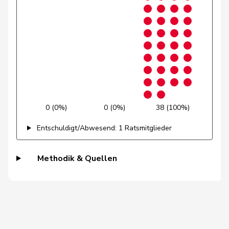
Siegenthaler
Heinz
Mitte
M-E
BE
Stadler
Simon
Mitte
M-E
UR
Studer
Lilian
EVP
M-E
AG
Wismer-
Priska
Mitte
M-E
LU
Felder
0 (0%)
0 (0%)
38 (100%)
Berthoud
Alexandre
FDP
RL
VD
Entschuldigt/Abwesend: 1 Ratsmitglieder
Bourgeois
Jacques
FDP
RL
FR
Methodik & Quellen
Cattaneo
Rocco
FDP
RL
TI
Cottier
Damien
FDP
RL
NE
de
Simone
FDP
RL
GE
Montmollin