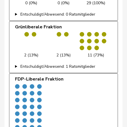
Christine
Mitte
M-E
FR
0 (0%)
0 (0%)
29 (100%)
Marbach
Entschuldigt/Abwesend: 0 Ratsmitglieder
Candinas
Martin
Mitte
M-E
GR
Grünliberale Fraktion
Glanzmann-
Ida
Mitte
M-E
LU
2 (13%)
2 (13%)
11 (73%)
Hunkeler
Entschuldigt/Abwesend: 1 Ratsmitglieder
Gmür
Alois
Mitte
M-E
SZ
FDP-Liberale Fraktion
Gschwind
Jean-Paul
Mitte
M-E
JU
Niklaus-
Gugger
EVP
M-E
ZH
Samuel
Hess
Lorenz
Mitte
M-E
BE
Humbel
Ruth
Mitte
M-E
AG