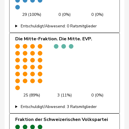
Jost
Marc
EVP
M-E
BE
29 (100%)
0 (0%)
0 (0%)
Entschuldigt/Abwesend: 0 Ratsmitglieder
Kamerzin
Sidney
Mitte
M-E
VS
Die Mitte-Fraktion. Die Mitte. EVP.
Kutter
Philipp
Mitte
M-E
ZH
Landolt
Martin
Mitte
M-E
GL
Lohr
Christian
Mitte
M-E
TG
Maitre
Vincent
Mitte
M-E
GE
Müller
Leo
Mitte
M-E
LU
25 (89%)
3 (11%)
0 (0%)
Müller-
Entschuldigt/Abwesend: 3 Ratsmitglieder
Stefan
Mitte
M-E
SO
Altermatt
Fraktion der Schweizerischen Volkspartei
Paganini
Nicolò
Mitte
M-E
SG