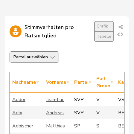
Grafik
Stimmverhalten pro
Ratsmitglied
Tabelle
Partei auswählen
Parl
Nachname
Vorname
Partei
Kanto
Group
Addor
Jean-Luc
SVP
V
VS
Aebi
Andreas
SVP
V
BE
Aebischer
Matthias
SP
S
BE