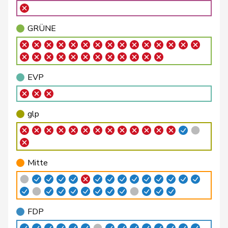
Bellaiche
Judith
glp
GL
ZH
GRÜNE
Bendahan
Samuel
SP
S
VD
Berthoud
Alexandre
FDP
RL
VD
EVP
Bertschy
Kathrin
glp
GL
BE
Binder-Keller
Marianne
Mitte
M-E
AG
glp
Bircher
Martina
SVP
V
AG
Birrer-Heimo
Prisca
SP
S
LU
Mitte
Bourgeois
Jacques
FDP
RL
FR
Philipp
Bregy
Mitte
M-E
VS
Matthias
FDP