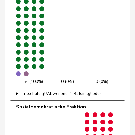
Gmür
Alois
Mitte
M-E
SZ
Gössi
Petra
FDP
RL
SZ
Graber
Michael
SVP
V
VS
Graf-Litscher
Edith
SP
S
TG
Gredig
Corina
glp
GL
ZH
Grin
Jean-Pierre
SVP
V
VD
54 (100%)
0 (0%)
0 (0%)
Grossen
Jürg
glp
GL
BE
Entschuldigt/Abwesend: 1 Ratsmitglieder
Grüter
Franz
SVP
V
LU
Sozialdemokratische Fraktion
Gschwind
Jean-Paul
Mitte
M-E
JU
Niklaus-
Gugger
EVP
M-E
ZH