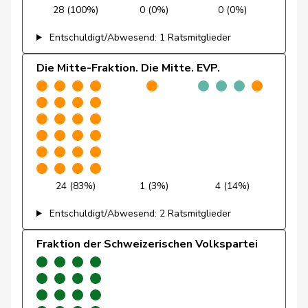
28 (100%)
0 (0%)
0 (0%)
Funiciello
Tamara
SP
S
BE
Entschuldigt/Abwesend: 1 Ratsmitglieder
Gafner
Andreas
EDU
V
BE
Die Mitte-Fraktion. Die Mitte. EVP.
Andrea
Geissbühler
SVP
V
BE
Martina
Giacometti
Anna
FDP
RL
GR
Giezendanner
Benjamin
SVP
V
AG
24 (83%)
1 (3%)
4 (14%)
Girod
Bastien
GRÜNE
G
ZH
Entschuldigt/Abwesend: 2 Ratsmitglieder
Glanzmann-
Ida
Mitte
M-E
LU
Hunkeler
Fraktion der Schweizerischen Volkspartei
Glarner
Andreas
SVP
V
AG
Glättli
Balthasar
GRÜNE
G
ZH