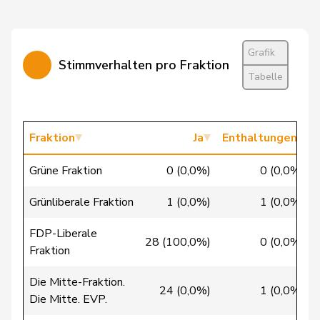
Cattaneo
Rocco
FDP
RL
TI
Grafik
Stimmverhalten pro Fraktion
Christ
Katja
glp
GL
BS
Tabelle
Clivaz
Christophe
GRÜNE
G
VS
Cottier
Damien
FDP
RL
NE
Fraktion
Ja
Enthaltungen
Crottaz
Brigitte
SP
S
VD
Grüne Fraktion
0 (0,0%)
0 (0,0%)
Dandrès
Christian
SP
S
GE
Grünliberale Fraktion
1 (0,0%)
1 (0,0%)
de Courten
Thomas
SVP
V
BL
FDP-Liberale
28 (100,0%)
0 (0,0%)
Fraktion
de la
Denis
PdA
G
NE
Reussille
Die Mitte-Fraktion.
24 (0,0%)
1 (0,0%)
Die Mitte. EVP.
de
Simone
FDP
RL
GE