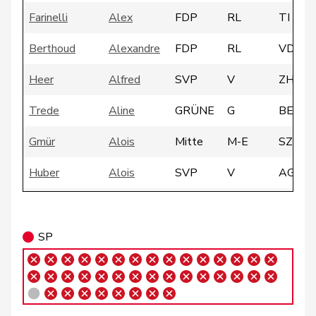
Farinelli
Alex
FDP
RL
TI
Berthoud
Alexandre
FDP
RL
VD
Heer
Alfred
SVP
V
ZH
Trede
Aline
GRÜNE
G
BE
Gmür
Alois
Mitte
M-E
SZ
Huber
Alois
SVP
V
AG
Andrea
Geissbühler
SVP
V
BE
Martina
SP
Aebi
Andreas
SVP
V
BE
Gafner
Andreas
EDU
V
BE
Glarner
Andreas
SVP
V
AG