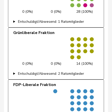
Denis
PdA
G
NE
Reussille
0 (0%)
0 (0%)
28 (100%)
Gutjahr
Diana
SVP
V
TG
Entschuldigt/Abwesend: 1 Ratsmitglieder
Fiala
Doris
FDP
RL
ZH
Grünliberale Fraktion
Graf-Litscher
Edith
SP
S
TG
Schneider-
Elisabeth
Mitte
M-E
BL
Schneiter
0 (0%)
0 (0%)
14 (100%)
Amoos
Emmanuel
SP
S
VS
Entschuldigt/Abwesend: 2 Ratsmitglieder
Nussbaumer
Eric
SP
S
BL
FDP-Liberale Fraktion
Hess
Erich
SVP
V
BE
von
Erich
SVP
V
BE
Siebenthal