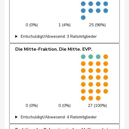
Friedli
Esther
SVP
V
SG
Molina
Fabian
SP
S
ZH
0 (0%)
1 (4%)
25 (96%)
Fivaz
Fabien
GRÜNE
G
NE
Entschuldigt/Abwesend: 3 Ratsmitglieder
Regazzi
Fabio
Mitte
M-E
TI
Die Mitte-Fraktion. Die Mitte. EVP.
Wettstein
Felix
GRÜNE
G
SO
Wasserfallen
Flavia
SP
S
BE
Brenzikofer
Florence
GRÜNE
G
BL
Pointet
François
glp
GL
VD
Grüter
Franz
SVP
V
LU
0 (0%)
0 (0%)
27 (100%)
Entschuldigt/Abwesend: 4 Ratsmitglieder
Roth
Franziska
SP
S
SO