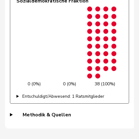
Sozialdemokratische Fraktion
Kälin
Irène
GRÜNE
G
AG
Pasquier-
Isabelle
GRÜNE
G
GE
Eichenberger
Badran
Jacqueline
SP
S
ZH
de Quattro
Jacqueline
FDP
RL
VD
Bourgeois
Jacques
FDP
RL
FR
0 (0%)
0 (0%)
38 (100%)
Nicolet
Jacques
SVP
V
VD
Entschuldigt/Abwesend: 1 Ratsmitglieder
Addor
Jean-Luc
SVP
V
VS
Methodik & Quellen
Gschwind
Jean-Paul
Mitte
M-E
JU
Grin
Jean-Pierre
SVP
V
VD