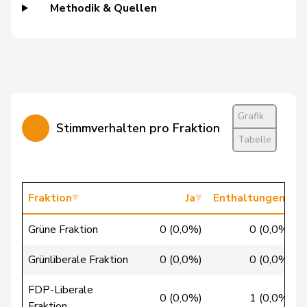
Amaudruz
Céline
SVP
V
GE
Methodik & Quellen
Weber
Céline
glp
GL
VD
Widmer
Céline
SP
S
ZH
Markwalder
Christa
FDP
RL
BE
Grafik
Dandrès
Christian
SP
S
GE
Stimmverhalten pro Fraktion
Tabelle
Imark
Christian
SVP
V
SO
Lohr
Christian
Mitte
M-E
TG
Fraktion
Ja
Enthaltungen
Lüscher
Christian
FDP
RL
GE
Grüne Fraktion
0 (0,0%)
0 (0,0%)
Wasserfallen
Christian
FDP
RL
BE
Grünliberale Fraktion
0 (0,0%)
0 (0,0%)
Badertscher
Christine
GRÜNE
G
BE
FDP-Liberale
0 (0,0%)
1 (0,0%)
Bulliard-
Fraktion