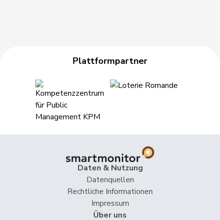
Heimgartner
Stefanie
SVP
V
AG
Herzog
Verena
SVP
V
TG
Hess
Erich
SVP
V
BE
Plattformpartner
Hess
Lorenz
Mitte
M-E
BE
Huber
Alois
SVP
V
AG
Hurni
Baptiste
SP
S
NE
Hurter
Thomas
SVP
V
SH
Imark
Christian
SVP
V
SO
Daten & Nutzung
Imboden
Natalie
GRÜNE
G
BE
Datenquellen
Rechtliche Informationen
Matthias
Impressum
Jauslin
FDP
RL
AG
Samuel
Über uns