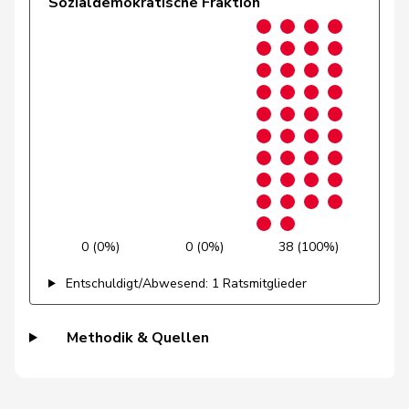
Sozialdemokratische Fraktion
Grüter
Franz
SVP
V
LU
Gschwind
Jean-Paul
Mitte
M-E
JU
Niklaus-
Gugger
EVP
M-E
ZH
Samuel
Guggisberg
Lars
SVP
V
BE
Gutjahr
Diana
SVP
V
TG
0 (0%)
0 (0%)
38 (100%)
Gysi
Barbara
SP
S
SG
Entschuldigt/Abwesend: 1 Ratsmitglieder
Gysin
Greta
GRÜNE
G
TI
Haab
Martin
SVP
V
ZH
Methodik & Quellen
Heer
Alfred
SVP
V
ZH