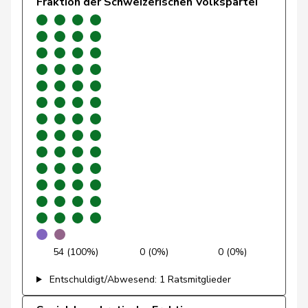
Fraktion der Schweizerischen Volkspartei
Glanzmann-
Ida
Mitte
M-E
LU
Hunkeler
Glarner
Andreas
SVP
V
AG
Glättli
Balthasar
GRÜNE
G
ZH
Gmür
Alois
Mitte
M-E
SZ
Gössi
Petra
FDP
RL
SZ
Graber
Michael
SVP
V
VS
Graf-Litscher
Edith
SP
S
TG
Gredig
Corina
glp
GL
ZH
54 (100%)
0 (0%)
0 (0%)
Grin
Jean-Pierre
SVP
V
VD
Entschuldigt/Abwesend: 1 Ratsmitglieder
Grossen
Jürg
glp
GL
BE