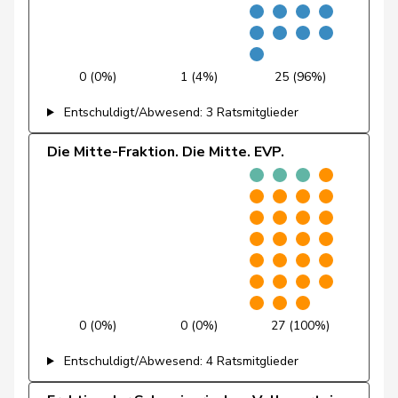
Pierre-
Fridez
SP
S
JU
Alain
0 (0%)
1 (4%)
25 (96%)
Friedl
Claudia
SP
S
SG
Entschuldigt/Abwesend: 3 Ratsmitglieder
Friedli
Esther
SVP
V
SG
Die Mitte-Fraktion. Die Mitte. EVP.
Funiciello
Tamara
SP
S
BE
Gafner
Andreas
EDU
V
BE
Andrea
Geissbühler
SVP
V
BE
Martina
Giacometti
Anna
FDP
RL
GR
0 (0%)
0 (0%)
27 (100%)
Giezendanner
Benjamin
SVP
V
AG
Entschuldigt/Abwesend: 4 Ratsmitglieder
Girod
Bastien
GRÜNE
G
ZH