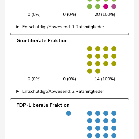
Fehlmann
Laurence
SP
S
GE
0 (0%)
0 (0%)
28 (100%)
Rielle
Entschuldigt/Abwesend: 1 Ratsmitglieder
Feller
Olivier
FDP
RL
VD
Grünliberale Fraktion
Feri
Yvonne
SP
S
AG
Fiala
Doris
FDP
RL
ZH
Fischer
Benjamin
SVP
V
ZH
0 (0%)
0 (0%)
14 (100%)
Entschuldigt/Abwesend: 2 Ratsmitglieder
Fischer
Roland
glp
GL
LU
FDP-Liberale Fraktion
Fivaz
Fabien
GRÜNE
G
NE
Flach
Beat
glp
GL
AG
Fluri
Kurt
FDP
RL
SO