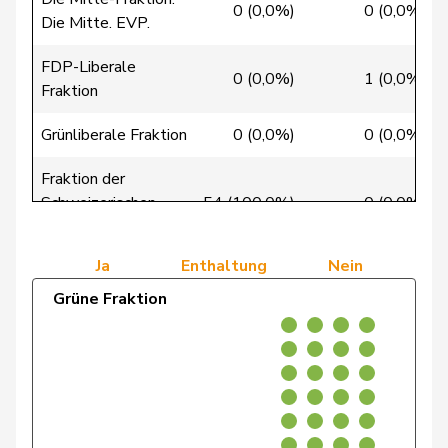
de la
0 (0,0%)
0 (0,0%)
Denis
PdA
G
NE
Die Mitte. EVP.
Reussille
FDP-Liberale
de
0 (0,0%)
1 (0,0%)
Simone
FDP
RL
GE
Fraktion
Montmollin
Grünliberale Fraktion
0 (0,0%)
0 (0,0%)
de Quattro
Jacqueline
FDP
RL
VD
Fraktion der
Schweizerischen
54 (100,0%)
0 (0,0%)
Dettling
Marcel
SVP
V
SZ
Volkspartei
Dobler
Marcel
FDP
RL
SG
Ja
Enthaltung
Nein
Grüne Fraktion
Egger
Kurt
GRÜNE
G
TG
Egger
Mike
SVP
V
SG
Estermann
Yvette
SVP
V
LU
Farinelli
Alex
FDP
RL
TI