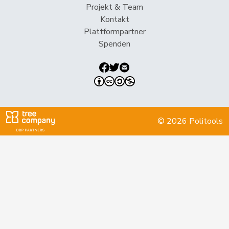
Projekt & Team
Jost
Marc
EVP
M-E
BE
Kontakt
Plattformpartner
Kälin
Irène
GRÜNE
G
AG
Spenden
Kamerzin
Sidney
Mitte
M-E
VS
Keller
Peter
SVP
V
NW
Klopfenstein
Delphine
GRÜNE
G
GE
Broggini
© 2026 Politools
Köppel
Roger
SVP
V
ZH
Kutter
Philipp
Mitte
M-E
ZH
Landolt
Martin
Mitte
M-E
GL