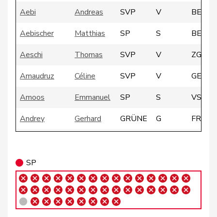
Aebi
Andreas
SVP
V
BE
Aebischer
Matthias
SP
S
BE
Aeschi
Thomas
SVP
V
ZG
Amaudruz
Céline
SVP
V
GE
Amoos
Emmanuel
SP
S
VS
Andrey
Gerhard
GRÜNE
G
FR
Atici
Mustafa
SP
S
BS
Badertscher
Christine
GRÜNE
G
BE
SP
Badran
Jacqueline
SP
S
ZH
Barrile
Angelo
SP
S
ZH