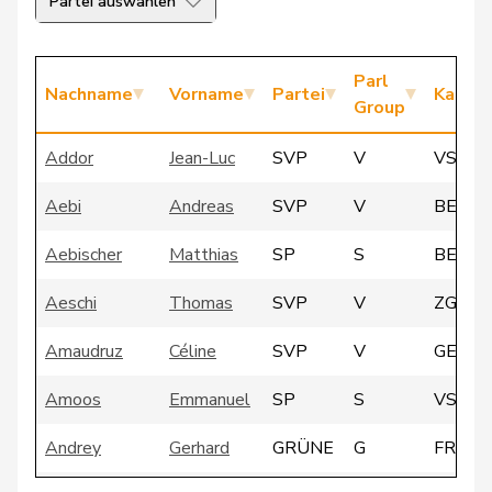
Partei auswählen
Parl
Nachname
Vorname
Partei
Kanto
Group
Addor
Jean-Luc
SVP
V
VS
Aebi
Andreas
SVP
V
BE
Aebischer
Matthias
SP
S
BE
Aeschi
Thomas
SVP
V
ZG
Amaudruz
Céline
SVP
V
GE
Amoos
Emmanuel
SP
S
VS
Andrey
Gerhard
GRÜNE
G
FR