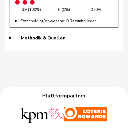
Gysin
Greta
GRÜNE
G
TI
39 (100%)
0 (0%)
0 (0%)
Haab
Martin
SVP
V
ZH
Entschuldigt/Abwesend: 0 Ratsmitglieder
Heer
Alfred
SVP
V
ZH
Methodik & Quellen
Heimgartner
Stefanie
SVP
V
AG
Herzog
Verena
SVP
V
TG
Hess
Erich
SVP
V
BE
Hess
Lorenz
Mitte
M-E
BE
Huber
Alois
SVP
V
AG
Plattformpartner
Hurni
Baptiste
SP
S
NE
Hurter
Thomas
SVP
V
SH