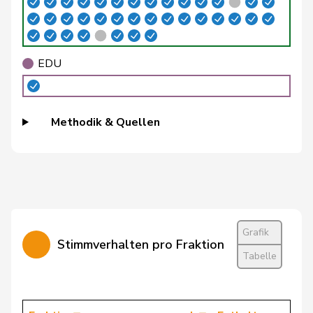
Bühler
Manfred
SVP
V
BE
Bulliard-
EDU
Christine
Mitte
M-E
FR
Marbach
Burgherr
Thomas
SVP
V
AG
Methodik & Quellen
Candinas
Martin
Mitte
M-E
GR
Cattaneo
Rocco
FDP
RL
TI
Grafik
Stimmverhalten pro Fraktion
Christ
Katja
glp
GL
BS
Tabelle
Clivaz
Christophe
GRÜNE
G
VS
Cottier
Damien
FDP
RL
NE