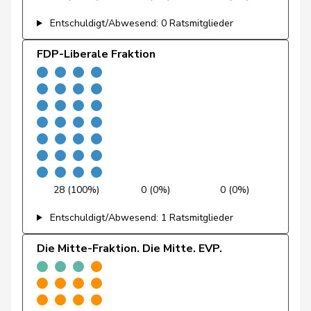
Fivaz
Fabien
GRÜNE
G
NE
Entschuldigt/Abwesend: 0 Ratsmitglieder
Flach
Beat
glp
GL
AG
FDP-Liberale Fraktion
Fluri
Kurt
FDP
RL
SO
Pierre-
Fridez
SP
S
JU
Alain
Friedl
Claudia
SP
S
SG
Funiciello
Tamara
SP
S
BE
28 (100%)
0 (0%)
0 (0%)
Entschuldigt/Abwesend: 1 Ratsmitglieder
Gafner
Andreas
EDU
V
BE
Die Mitte-Fraktion. Die Mitte. EVP.
Andrea
Geissbühler
SVP
V
BE
Martina
Giacometti
Anna
FDP
RL
GR