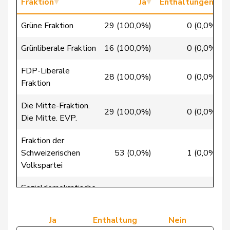
Fraktion
Ja
Enthaltungen
Crottaz
Brigitte
SP
S
VD
Grüne Fraktion
29 (100,0%)
0 (0,0%)
Dandrès
Christian
SP
S
GE
Grünliberale Fraktion
16 (100,0%)
0 (0,0%)
de Courten
Thomas
SVP
V
BL
FDP-Liberale
28 (100,0%)
0 (0,0%)
Fraktion
de la
Denis
PdA
G
NE
Die Mitte-Fraktion.
Reussille
29 (100,0%)
0 (0,0%)
Die Mitte. EVP.
de
Simone
FDP
RL
GE
Fraktion der
Montmollin
Schweizerischen
53 (0,0%)
1 (0,0%)
Volkspartei
de Quattro
Jacqueline
FDP
RL
VD
Sozialdemokratische
Dettling
Marcel
SVP
V
SZ
39 (100,0%)
0 (0,0%)
Fraktion
Dobler
Marcel
FDP
RL
SG
Ja
Enthaltung
Nein