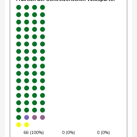
Girod
Bastien
GRÜNE
G
ZH
Glarner
Andreas
SVP
V
AG
Glättli
Balthasar
GRÜNE
G
ZH
Gobet
Nadine
FDP
RL
FR
Golay
Roger
MCG
V
GE
Götte
Michael
SVP
V
SG
Graber
Michael
SVP
V
VS
Gredig
Corina
glp
GL
ZH
Grossen
Jürg
glp
GL
BE
Grüter
Franz
SVP
V
LU
66 (100%)
0 (0%)
0 (0%)