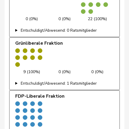
Durrer-
Regina
Mitte
M-E
NW
Knobel
0 (0%)
0 (0%)
22 (100%)
Egger
Mike
SVP
V
SG
Entschuldigt/Abwesend: 0 Ratsmitglieder
Farinelli
Alex
FDP
RL
TI
Grünliberale Fraktion
Fehlmann
Laurence
SP
S
GE
Rielle
Fehr Düsel
Nina
SVP
V
ZH
9 (100%)
0 (0%)
0 (0%)
Feller
Olivier
FDP
RL
VD
Entschuldigt/Abwesend: 1 Ratsmitglieder
Fischer
Benjamin
SVP
V
ZH
FDP-Liberale Fraktion
Fivaz
Fabien
GRÜNE
G
NE
Flach
Beat
glp
GL
AG