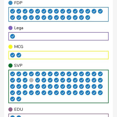
FDP
Bläsi
Thomas
SVP
V
GE
Blunschy
Dominik
Mitte
M-E
SZ
Lega
Philipp
Bregy
Mitte
M-E
VS
Matthias
MCG
Brenzikofer
Florence
GRÜNE
G
BL
Brizzi
Simona
SP
S
AG
SVP
Roland
Büchel
SVP
V
SG
Rino
Buffat
Michaël
SVP
V
VD
Bühler
Manfred
SVP
V
BE
EDU
Bulliard-