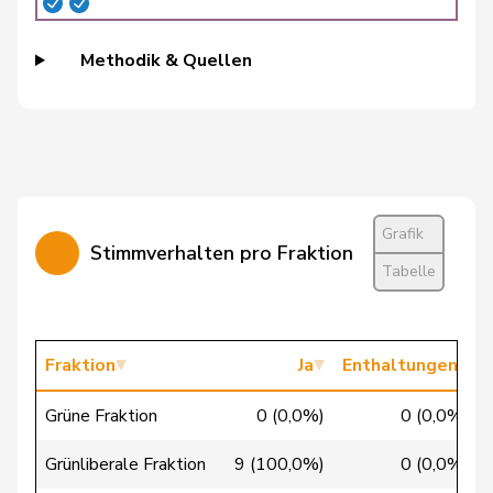
Christine
Mitte
M-E
FR
Marbach
Methodik & Quellen
Burgherr
Thomas
SVP
V
AG
Bürgi
Roman
SVP
V
SZ
Bürgin
Yvonne
Mitte
M-E
ZH
Grafik
Calame
Didier
SVP
V
NE
Stimmverhalten pro Fraktion
Tabelle
Candan
Hasan
SP
S
LU
Candinas
Martin
Mitte
M-E
GR
Fraktion
Ja
Enthaltungen
Chappuis
Isabelle
Mitte
M-E
VD
Grüne Fraktion
0 (0,0%)
0 (0,0%)
Christ
Katja
glp
GL
BS
Grünliberale Fraktion
9 (100,0%)
0 (0,0%)
Clivaz
Christophe
GRÜNE
G
VS