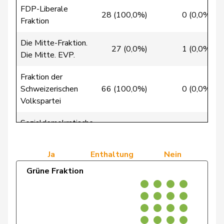
FDP-Liberale
28 (100,0%)
0 (0,0%)
Cottier
Damien
FDP
RL
NE
Fraktion
Crottaz
Brigitte
SP
S
VD
Die Mitte-Fraktion.
27 (0,0%)
1 (0,0%)
Die Mitte. EVP.
Dandrès
Christian
SP
S
GE
Fraktion der
de Courten
Thomas
SVP
V
BL
Schweizerischen
66 (100,0%)
0 (0,0%)
Volkspartei
de
Simone
FDP
RL
GE
Montmollin
Sozialdemokratische
0 (0,0%)
0 (0,0%)
Fraktion
de Quattro
Jacqueline
FDP
RL
VD
Ja
Enthaltung
Nein
Dettling
Marcel
SVP
V
SZ
Grüne Fraktion
Dobler
Marcel
FDP
RL
SG
Docourt
Martine
SP
S
NE