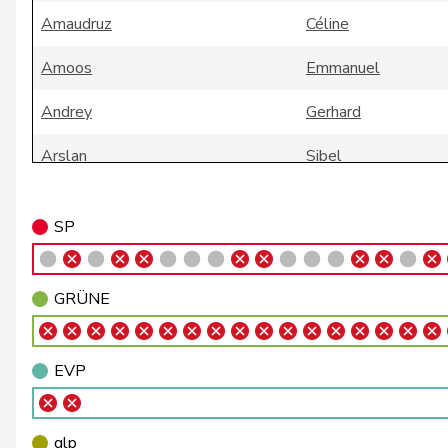
Amaudruz
Céline
Amoos
Emmanuel
Andrey
Gerhard
Arslan
Sibel
Badertscher
Christine
SP
Badran
Jacqueline
Bally
Maya
GRÜNE
Balmer
Bettina
EVP
Barandun
Nicole
Baumann
Kilian
glp