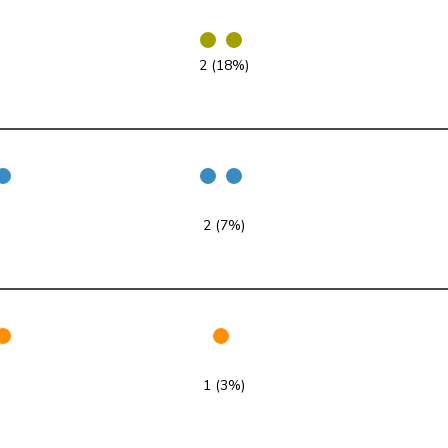
FDP
RL
VD
2 (18%)
SVP
V
SZ
SP
S
SH
SP
S
JU
FDP
RL
SG
2 (7%)
SP
S
NE
SP
S
ZH
Mitte
M-E
NW
1 (3%)
SVP
V
SG
FDP
RL
TI