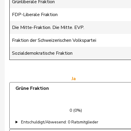
Candinas
Martin
Grünliberale Fraktion
Chappuis
Isabelle
FDP-Liberale Fraktion
Chollet
Clarence
Die Mitte-Fraktion. Die Mitte. EVP.
Christ
Katja
Fraktion der Schweizerischen Volkspartei
Clivaz
Christophe
Sozialdemokratische Fraktion
Cottier
Damien
Crottaz
Brigitte
Ja
Grüne Fraktion
Dandrès
Christian
de Courten
Thomas
0 (0%)
de Meuron
Andrea
Entschuldigt/Abwesend: 0 Ratsmitglieder
de Montmollin
Simone