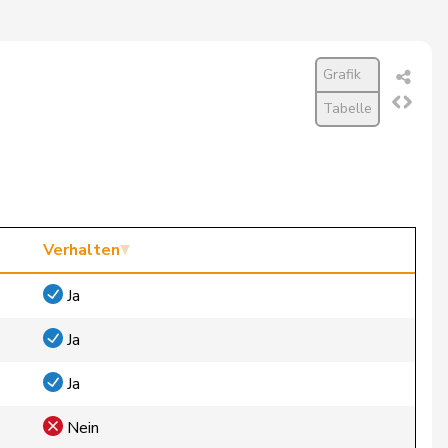
Grafik
Tabelle
Verhalten
Ja
Ja
Ja
Nein