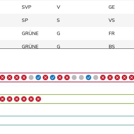
SVP
V
GE
SP
S
VS
GRÜNE
G
FR
GRÜNE
G
BS
GRÜNE
G
BE
SP
S
ZH
Mitte
M-E
AG
FDP
RL
ZH
Mitte
M-E
ZH
GRÜNE
G
BE