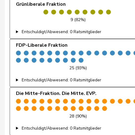
Grünliberale Fraktion
de Quattro
Jacqueline
9 (82%)
Dettling
Marcel
Entschuldigt/Abwesend: 0 Ratsmitglieder
De Ventura
Linda
FDP-Liberale Fraktion
Dobler
Loïc
Dobler
Marcel
25 (93%)
Docourt
Martine
Entschuldigt/Abwesend: 0 Ratsmitglieder
Dünki-Bättig
Michèle
Die Mitte-Fraktion. Die Mitte. EVP.
Durrer-Knobel
Regina
28 (90%)
Egger
Mike
Entschuldigt/Abwesend: 0 Ratsmitglieder
Farinelli
Alex