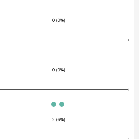
Ja
0 (0%)
Ja
Enthaltung
Nein
Ja
0 (0%)
Nein
Nein
Ja
2 (6%)
Ja
Ja