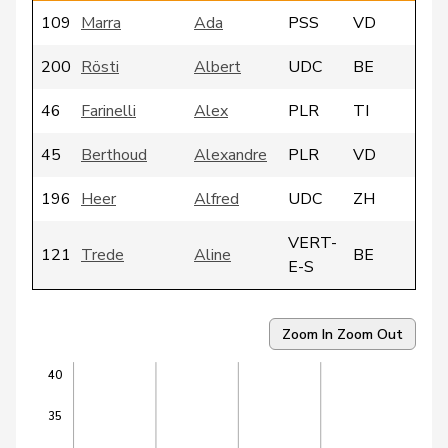
109
Marra
Ada
PSS
VD
200
Rösti
Albert
UDC
BE
46
Farinelli
Alex
PLR
TI
45
Berthoud
Alexandre
PLR
VD
196
Heer
Alfred
UDC
ZH
VERT-
121
Trede
Aline
BE
E-S
176
Gmür
Alois
Centre
SZ
Zoom In
Zoom Out
39
Huber
Alois
UDC
AG
40
Andrea
78
Geissbühler
UDC
BE
35
Martina