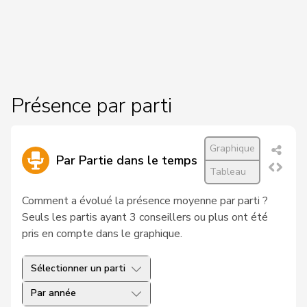
31
Schaffner
Barbara
pvl
ZH
192
Steinemann
Barbara
UDC
ZH
VERT-
183
Girod
Bastien
ZH
Présence par parti
E-S
125
Flach
Beat
pvl
AG
Graphique
Par Partie dans le temps
161
Walti
Beat
PLR
ZH
Tableau
96
Fischer
Benjamin
UDC
ZH
Comment a évolué la présence moyenne par parti ?
Seuls les partis ayant 3 conseillers ou plus ont été
170
Giezendanner
Benjamin
UDC
AG
pris en compte dans le graphique.
110
Roduit
Benjamin
Centre
VS
Sélectionner un parti
95
Crottaz
Brigitte
PSS
VD
Par année