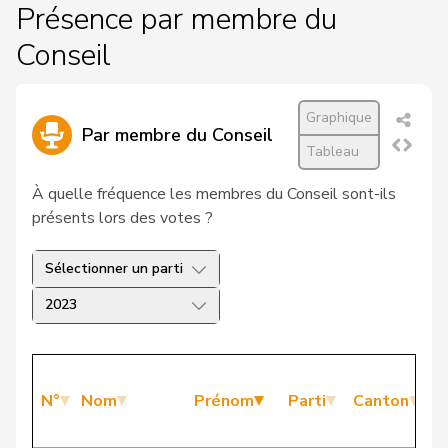
Présence par membre du
Conseil
Graphique
Par membre du Conseil
Tableau
À quelle fréquence les membres du Conseil sont-ils
présents lors des votes ?
Sélectionner un parti
2023
P
N°
Nom
Prénom
Parti
Canton