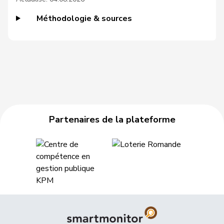
52
Schneeberger
Daniela
PLR
BL
Méthodologie & sources
2
Zuberbühler
David
UDC
AR
Klopfenstein
VERT-
40
Delphine
GE
Broggini
E-S
de la
160
Denis
PdT
NE
Reussille
Partenaires de la plateforme
12
Gutjahr
Diana
UDC
TG
165
Fiala
Doris
PLR
ZH
37
Graf-Litscher
Edith
PSS
TG
Schneider-
164
Elisabeth
Centre
BL
Schneiter
101
Amoos
Emmanuel
PSS
VS