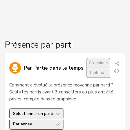
124
Birrer-Heimo
Prisca
PSS
LU
94
Bläsi
Thomas
UDC
GE
106
Bourgeois
Jacques
PLR
FR
Présence par parti
Philipp
90
Bregy
Centre
VS
Matthias
Graphique
Par Partie dans le temps
VERT-
70
Brenzikofer
Florence
BL
Tableau
E-S
Comment a évolué la présence moyenne par parti ?
62
Brunner
Thomas
pvl
SG
Seuls les partis ayant 3 conseillers ou plus ont été
pris en compte dans le graphique.
Roland
35
Büchel
UDC
SG
Rino
Sélectionner un parti
187
Buffat
Michaël
UDC
VD
Par année