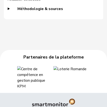
190
Estermann
Yvette
UDC
LU
Méthodologie & sources
46
Farinelli
Alex
PLR
TI
Fehlmann
81
Laurence
PSS
GE
Rielle
144
Feller
Olivier
PLR
VD
93
Feri
Yvonne
PSS
AG
Partenaires de la plateforme
165
Fiala
Doris
PLR
ZH
96
Fischer
Benjamin
UDC
ZH
57
Fischer
Roland
pvl
LU
VERT-
47
Fivaz
Fabien
NE
E-S