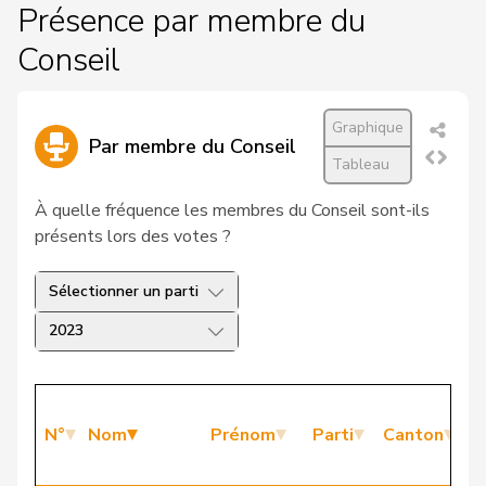
Présence par membre du
Conseil
Graphique
Par membre du Conseil
Tableau
À quelle fréquence les membres du Conseil sont-ils
présents lors des votes ?
Sélectionner un parti
2023
P
N°
Nom
Prénom
Parti
Canton