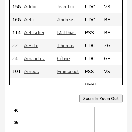
158
Addor
Jean-Luc
UDC
VS
168
Aebi
Andreas
UDC
BE
114
Aebischer
Matthias
PSS
BE
33
Aeschi
Thomas
UDC
ZG
34
Amaudruz
Céline
UDC
GE
101
Amoos
Emmanuel
PSS
VS
VERT-
66
Andrey
Gerhard
FR
E-S
Zoom In
Zoom Out
27
Atici
Mustafa
PSS
BS
40
VERT-
157
Badertscher
Christine
BE
35
E-S