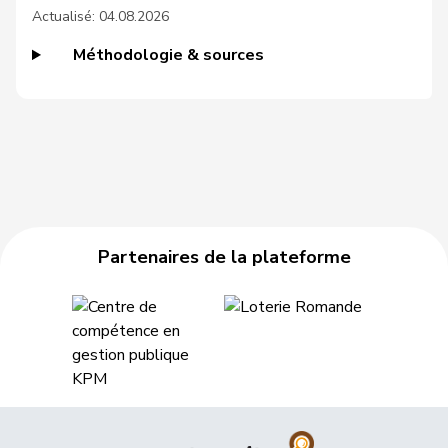
Actualisé: 04.08.2026
46
Lüscher
Christian
PLR
GE
Méthodologie & sources
47
Silberschmidt
Andri
PLR
ZH
48
Cattaneo
Rocco
PLR
TI
49
Walti
Beat
PLR
ZH
Hans-
50
Portmann
PLR
ZH
Peter
Partenaires de la plateforme
51
Schneeberger
Daniela
PLR
BL
52
Ruch
Daniel
PLR
VD
53
Fluri
Kurt
PLR
SO
Matthias
54
Jauslin
PLR
AG
Samuel