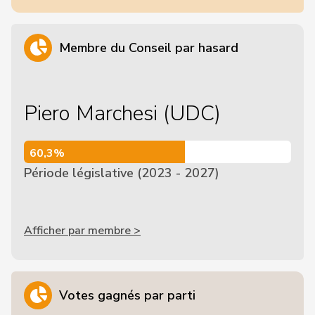
Membre du Conseil par hasard
Piero Marchesi (UDC)
60,3%
60,3%
Période législative (2023 - 2027)
Afficher par membre >
Votes gagnés par parti