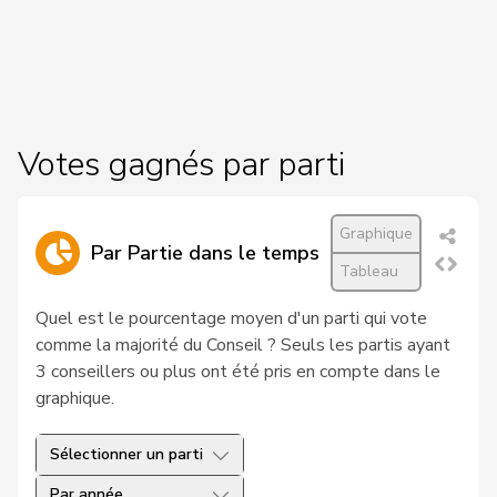
17
Landolt
Martin
Centre
GL
Philipp
18
Bregy
Centre
VS
Matthias
19
Humbel
Ruth
Centre
AG
Votes gagnés par parti
20
Stadler
Simon
Centre
UR
21
Pfister
Gerhard
Centre
ZG
Graphique
Par Partie dans le temps
Tableau
22
Giacometti
Anna
PLR
GR
Quel est le pourcentage moyen d'un parti qui vote
23
Romano
Marco
Centre
TI
comme la majorité du Conseil ? Seuls les partis ayant
24
Wehrli
Laurent
PLR
VD
3 conseillers ou plus ont été pris en compte dans le
graphique.
25
Kamerzin
Sidney
Centre
VS
Sélectionner un parti
26
Ritter
Markus
Centre
SG
Par année