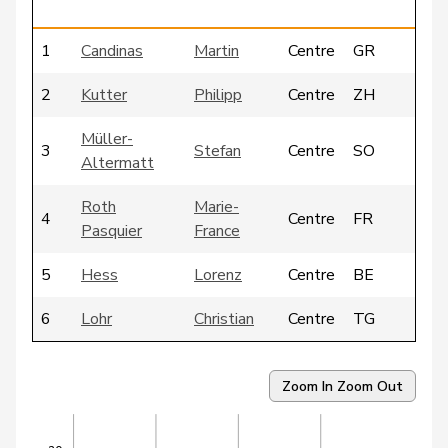
g
1
Candinas
Martin
Centre
GR
2
Kutter
Philipp
Centre
ZH
Müller-
3
Stefan
Centre
SO
Altermatt
Roth
Marie-
4
Centre
FR
Pasquier
France
5
Hess
Lorenz
Centre
BE
6
Lohr
Christian
Centre
TG
Wismer-
7
Priska
Centre
LU
Felder
Zoom In
Zoom Out
8
Binder-Keller
Marianne
Centre
AG