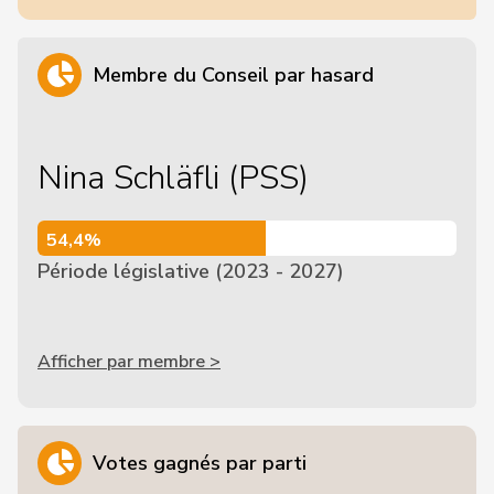
Membre du Conseil par hasard
Nina Schläfli (PSS)
54,4%
54,4%
Période législative (2023 - 2027)
Afficher par membre >
Votes gagnés par parti