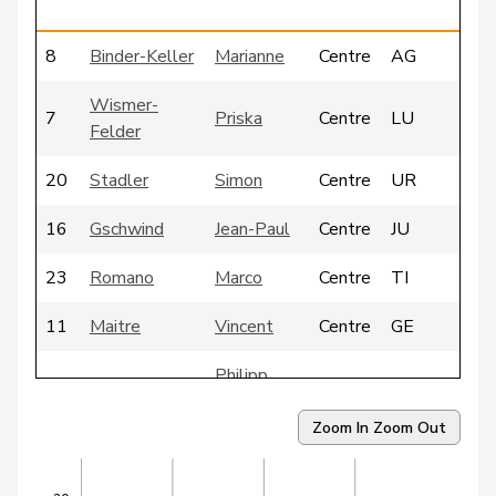
g
8
Binder-Keller
Marianne
Centre
AG
Wismer-
7
Priska
Centre
LU
Felder
20
Stadler
Simon
Centre
UR
16
Gschwind
Jean-Paul
Centre
JU
23
Romano
Marco
Centre
TI
11
Maitre
Vincent
Centre
GE
Philipp
18
Bregy
Centre
VS
Matthias
Zoom In
Zoom Out
25
Kamerzin
Sidney
Centre
VS