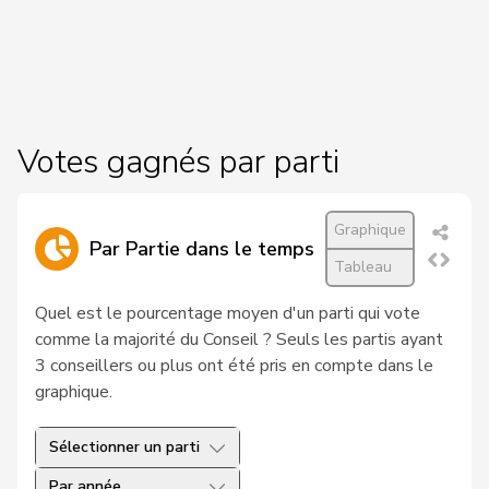
Roth
Marie-
4
Centre
FR
Pasquier
France
26
Ritter
Markus
Centre
SG
29
Müller
Leo
Centre
LU
Votes gagnés par parti
31
Rechsteiner
Thomas
Centre
AI
Graphique
Matthias
Par Partie dans le temps
54
Jauslin
PLR
AG
Tableau
Samuel
Quel est le pourcentage moyen d'un parti qui vote
30
de Quattro
Jacqueline
PLR
VD
comme la majorité du Conseil ? Seuls les partis ayant
de
3 conseillers ou plus ont été pris en compte dans le
33
Simone
PLR
GE
Montmollin
graphique.
35
Berthoud
Alexandre
PLR
VD
Sélectionner un parti
41
Bourgeois
Jacques
PLR
FR
Par année