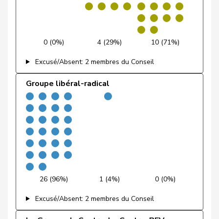
Laurence
PSS
S
GE
Rielle
Feller
Olivier
PLR
RL
VD
0 (0%)
4 (29%)
10 (71%)
Feri
Yvonne
PSS
S
AG
Excusé/Absent: 2 membres du Conseil
Fiala
Doris
PLR
RL
ZH
Groupe libéral-radical
Fischer
Roland
pvl
GL
LU
VERT-
Fivaz
Fabien
G
NE
E-S
Flach
Beat
pvl
GL
AG
Fluri
Kurt
PLR
RL
SO
26 (96%)
1 (4%)
0 (0%)
Pierre-
Excusé/Absent: 2 membres du Conseil
Fridez
PSS
S
JU
Alain