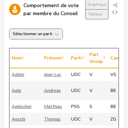
Graphique
Comportement de vote
par membre du Conseil
Tableau
Sélectionner un parti
Parl
Nom
Prénom
Parti
Canton
Group
Addor
Jean-Luc
UDC
V
VS
Aebi
Andreas
UDC
V
BE
Aebischer
Matthias
PSS
S
BE
Aeschi
Thomas
UDC
V
ZG