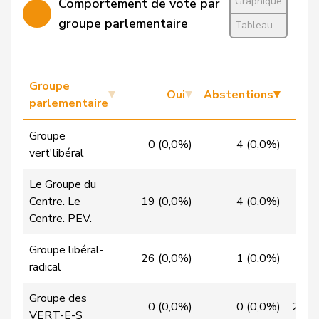
Graphique
Comportement de vote par
Cattaneo
Rocco
PLR
RL
TI
groupe parlementaire
Tableau
Chevalley
Isabelle
pvl
GL
VD
Christ
Katja
pvl
GL
BS
Groupe
Oui
Abstentions
VERT-
parlementaire
Clivaz
Christophe
G
VS
E-S
Groupe
0 (0,0%)
4 (0,0%)
10
Cottier
Damien
PLR
RL
NE
vert'libéral
Crottaz
Brigitte
PSS
S
VD
Le Groupe du
Centre. Le
19 (0,0%)
4 (0,0%)
6
Dandrès
Christian
PSS
S
GE
Centre. PEV.
de Courten
Thomas
UDC
V
BL
Groupe libéral-
26 (0,0%)
1 (0,0%)
0
radical
de la
Denis
PdT
G
NE
Reussille
Groupe des
0 (0,0%)
0 (0,0%)
29 (
VERT-E-S