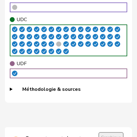
VERT-
Brélaz
Daniel
G
VD
E-S
UDC
VERT-
Brenzikofer
Florence
G
BL
E-S
Brunner
Thomas
pvl
GL
SG
Roland
Büchel
UDC
V
SG
UDF
Rino
Buffat
Michaël
UDC
V
VD
Méthodologie & sources
Bulliard-
Christine
Centre
M-E
FR
Marbach
Burgherr
Thomas
UDC
V
AG
Candinas
Martin
Centre
M-E
GR