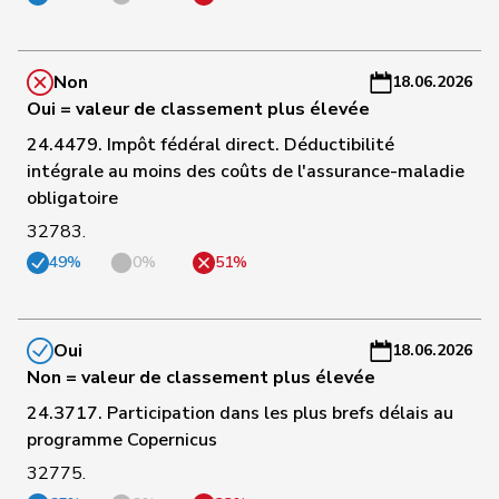
a
C
Non
18.06.2026
32
Riner
Christoph
UDC
AG
-
Oui = valeur de classement plus élevée
a
24.4479. Impôt fédéral direct. Déductibilité
C
intégrale au moins des coûts de l'assurance-maladie
33
Schnyder
Markus
UDC
GL
-
obligatoire
a
32783.
49%
0%
51%
C
Thalmann-
34
Vroni
UDC
LU
-
Bieri
a
Oui
18.06.2026
C
Non = valeur de classement plus élevée
35
Wyssmann
Rémy
UDC
SO
-
24.3717. Participation dans les plus brefs délais au
a
programme Copernicus
32775.
C