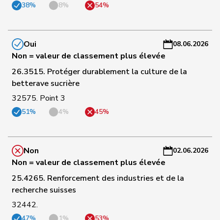
38%
8%
54%
41
Fehr Düsel
Nina
UDC
ZH
-
a
C
Oui
08.06.2026
42
Knutti
Thomas
UDC
BE
-
Non = valeur de classement plus élevée
a
26.3515. Protéger durablement la culture de la
betterave sucrière
C
43
Hübscher
Martin
UDC
ZH
-
32575. Point 3
a
51%
4%
45%
C
44
Bürgi
Roman
UDC
SZ
-
Non
02.06.2026
a
Non = valeur de classement plus élevée
C
25.4265. Renforcement des industries et de la
45
Götte
Michael
UDC
SG
-
recherche suisses
a
32442.
47%
1%
53%