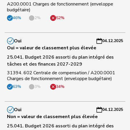
a
A200.0001 Charges de fonctionnement (enveloppe
budgétaire)
C
46%
2%
52%
118
Kamerzin
Sidney
Centre
VS
-
a
Oui
04.12.2025
C
Oui = valeur de classement plus élevée
119
Pfister
Gerhard
Centre
ZG
-
a
25.041. Budget 2026 assorti du plan intégré des
tâches et des finances 2027-2029
C
31394. 602 Centrale de compensation / A200.0001
120
Meier
Andreas
Centre
AG
-
Charges de fonctionnement (enveloppe budgétaire)
a
63%
3%
34%
C
121
Nause
Reto
Centre
BE
-
a
Oui
04.12.2025
Non = valeur de classement plus élevée
C
25.041. Budget 2026 assorti du plan intégré des
122
Stadler
Simon
Centre
UR
-