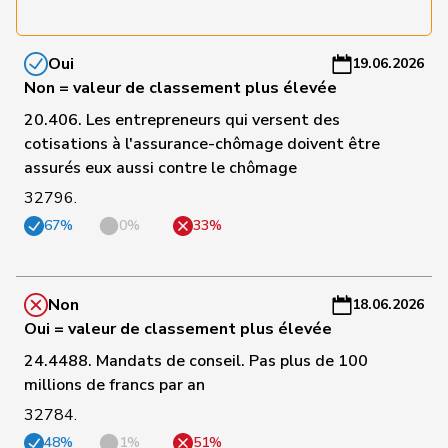
a
C
Oui
19.06.2026
27
Egger
Mike
UDC
SG
-
Non = valeur de classement plus élevée
a
20.406. Les entrepreneurs qui versent des
C
cotisations à l'assurance-chômage doivent être
Roland
28
Büchel
UDC
SG
-
assurés eux aussi contre le chômage
Rino
a
32796.
67%
0%
33%
C
29
Grüter
Franz
UDC
LU
-
a
Non
18.06.2026
C
Oui = valeur de classement plus élevée
30
Gutjahr
Diana
UDC
TG
-
24.4488. Mandats de conseil. Pas plus de 100
a
millions de francs par an
32784.
C
31
Imark
Christian
UDC
SO
-
48%
1%
51%