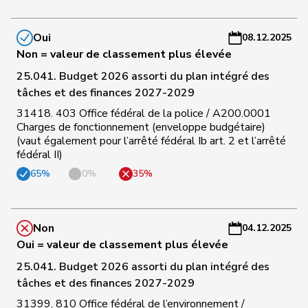
C
Durrer-
Oui
08.12.2025
113
Regina
Centre
NW
-
Knobel
Non = valeur de classement plus élevée
a
25.041. Budget 2026 assorti du plan intégré des
C
tâches et des finances 2027-2029
Philipp
114
Bregy
Centre
VS
-
31418. 403 Office fédéral de la police / A200.0001
Matthias
a
Charges de fonctionnement (enveloppe budgétaire)
(vaut également pour l’arrêté fédéral Ib art. 2 et l’arrêté
C
fédéral II)
115
Candinas
Martin
Centre
GR
-
65%
0%
35%
a
C
Non
04.12.2025
116
Bürgin
Yvonne
Centre
ZH
-
Oui = valeur de classement plus élevée
a
25.041. Budget 2026 assorti du plan intégré des
C
tâches et des finances 2027-2029
Schneider-
117
Elisabeth
Centre
BL
-
31399. 810 Office fédéral de l’environnement /
Schneiter