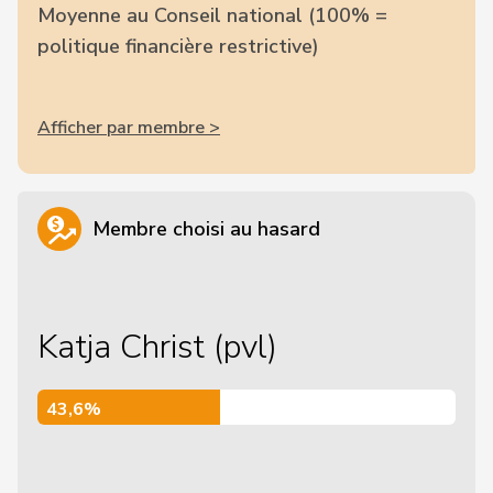
Moyenne au Conseil national (100% =
politique financière restrictive)
Afficher par membre >
Membre choisi au hasard
Katja Christ (pvl)
43,6%
43,6%