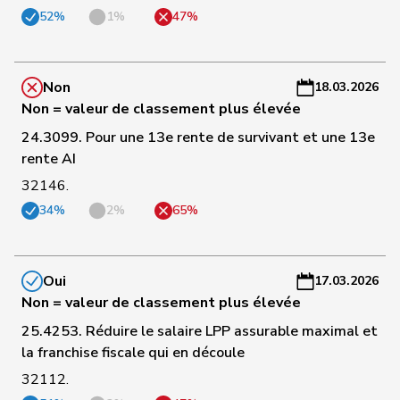
52%
1%
47%
a
C
70
Nantermod
Philippe
PLR
VS
-
Non
18.03.2026
a
Non = valeur de classement plus élevée
24.3099. Pour une 13e rente de survivant et une 13e
C
rente AI
71
Theiler
Heinz
PLR
SZ
-
a
32146.
34%
2%
65%
C
72
Silberschmidt
Andri
PLR
ZH
-
a
Oui
17.03.2026
Non = valeur de classement plus élevée
C
73
Dobler
Marcel
PLR
SG
-
25.4253. Réduire le salaire LPP assurable maximal et
a
la franchise fiscale qui en découle
32112.
C