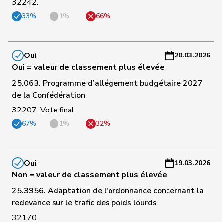
32242.
a
33%
1%
66%
C
Pierre-
65
Page
UDC
FR
-
André
a
Oui
20.03.2026
Oui = valeur de classement plus élevée
C
25.063. Programme d’allégement budgétaire 2027
66
Addor
Jean-Luc
UDC
VS
-
de la Confédération
a
32207. Vote final
C
67%
1%
32%
67
Wasserfallen
Christian
PLR
BE
-
a
Oui
19.03.2026
C
Non = valeur de classement plus élevée
68
Sormanni
Daniel
MCG
GE
-
a
25.3956. Adaptation de l'ordonnance concernant la
redevance sur le trafic des poids lourds
C
32170.
69
Michel
Simon
PLR
SO
-