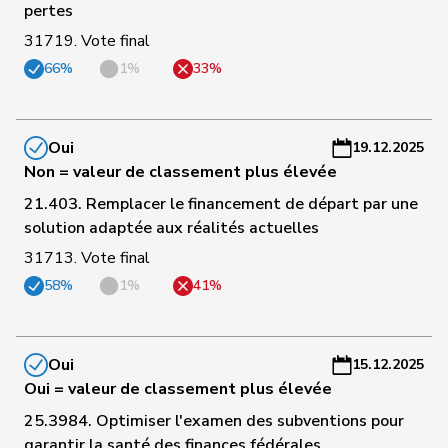
pertes
a
31719. Vote final
C
66%
1%
33%
von
84
Patricia
PLR
BS
-
Falkenstein
a
Oui
19.12.2025
C
Non = valeur de classement plus élevée
85
Balmer
Bettina
PLR
ZH
-
a
21.403. Remplacer le financement de départ par une
solution adaptée aux réalités actuelles
C
Vincenz-
31713. Vote final
86
Susanne
PLR
SG
-
Stauffacher
58%
1%
41%
a
C
87
Cottier
Damien
PLR
NE
-
Oui
15.12.2025
a
Oui = valeur de classement plus élevée
25.3984. Optimiser l'examen des subventions pour
C
garantir la santé des finances fédérales