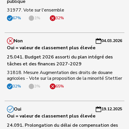
a
publique
31977. Vote sur l'ensemble
C
67%
1%
32%
79
Gianini
Simone
PLR
TI
-
a
C
Non
04.03.2026
80
Farinelli
Alex
PLR
TI
-
Oui = valeur de classement plus élevée
a
25.041. Budget 2026 assorti du plan intégré des
tâches et des finances 2027-2029
C
31818. Mesure Augmentation des droits de douane
81
Aellen
Cyril
PLR
GE
-
agricoles - Vote sur la proposition de la minorité Stettler
a
32%
3%
65%
C
82
Vietze
Kris
PLR
TG
-
a
Oui
19.12.2025
Oui = valeur de classement plus élevée
C
24.091. Prolongation du délai de compensation des
83
Ruch
Daniel
PLR
VD
-