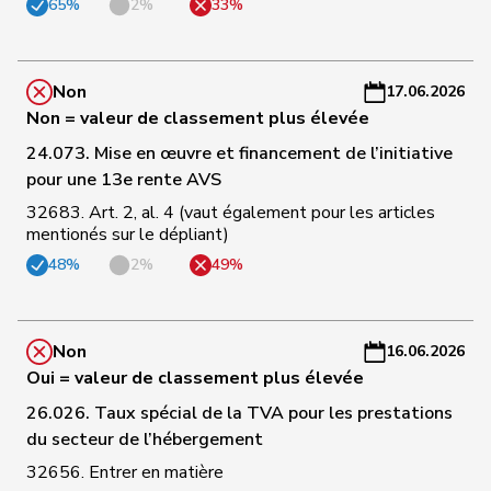
36
Rüegsegger
Hans Jörg
UDC
BE
-
65%
2%
33%
a
C
Non
17.06.2026
37
Gartmann
Walter
UDC
SG
-
Non = valeur de classement plus élevée
a
24.073. Mise en œuvre et financement de l’initiative
C
pour une 13e rente AVS
38
Heimgartner
Stefanie
UDC
AG
-
32683. Art. 2, al. 4 (vaut également pour les articles
a
mentionés sur le dépliant)
48%
2%
49%
C
39
Riem
Katja
UDC
BE
-
a
Non
16.06.2026
Oui = valeur de classement plus élevée
C
40
Giezendanner
Benjamin
UDC
AG
-
26.026. Taux spécial de la TVA pour les prestations
a
du secteur de l’hébergement
32656. Entrer en matière
C