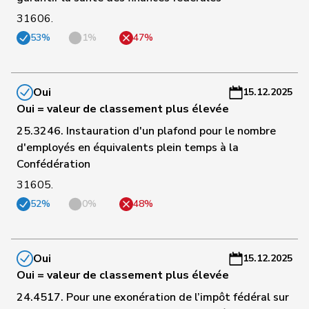
88
Gobet
Nadine
PLR
FR
-
31606.
a
53%
1%
47%
C
89
de Quattro
Jacqueline
PLR
VD
-
a
Oui
15.12.2025
Oui = valeur de classement plus élevée
C
90
Feller
Olivier
PLR
VD
-
25.3246. Instauration d'un plafond pour le nombre
a
d'employés en équivalents plein temps à la
Confédération
C
31605.
91
Giacometti
Anna
PLR
GR
-
52%
0%
48%
a
C
92
Bäumle
Martin
pvl
ZH
-
Oui
15.12.2025
a
Oui = valeur de classement plus élevée
24.4517. Pour une exonération de l’impôt fédéral sur
C