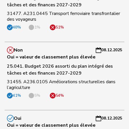
C
tâches et des finances 2027-2029
98
Hässig
Patrick
pvl
ZH
-
31477. A231.0445 Transport ferroviaire transfrontalier
a
des voyageurs
C
48%
1%
51%
99
Christ
Katja
pvl
BS
-
a
Non
08.12.2025
C
Oui = valeur de classement plus élevée
100
Rechsteiner
Thomas
Centre
AI
-
25.041. Budget 2026 assorti du plan intégré des
a
tâches et des finances 2027-2029
C
31455. A236.0105 Améliorations structurelles dans
101
Gredig
Corina
pvl
ZH
-
l’agriculture
a
41%
5%
54%
C
102
Schaffner
Barbara
pvl
ZH
-
Oui
08.12.2025
a
Oui = valeur de classement plus élevée