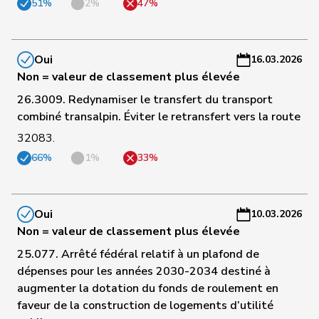
51%
2%
47%
-
74
Schilliger
Peter
PLR
LU
C
-
a
Oui
16.03.2026
Non = valeur de classement plus élevée
C
26.3009. Redynamiser le transfert du transport
75
Schneeberger
Daniela
PLR
BL
-
combiné transalpin. Éviter le retransfert vers la route
a
32083.
C
66%
1%
33%
76
Walti
Beat
PLR
ZH
-
a
Oui
10.03.2026
C
Non = valeur de classement plus élevée
77
Sauter
Regine
PLR
ZH
-
25.077. Arrêté fédéral relatif à un plafond de
a
dépenses pour les années 2030-2034 destiné à
C
augmenter la dotation du fonds de roulement en
Hans-
78
Portmann
PLR
ZH
-
faveur de la construction de logements d’utilité
Peter