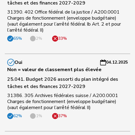
tâches et des finances 2027-2029
a
31390. 402 Office fédéral de la justice / A200.0001
Charges de fonctionnement (enveloppe budgétaire)
C
(vaut également pour l’arrêté fédéral Ib Art. 2 et pour
123
Hess
Lorenz
Centre
BE
-
l’arrêté fédéral II)
a
65%
2%
33%
C
124
Maitre
Vincent
Centre
GE
-
a
Oui
04.12.2025
Non = valeur de classement plus élevée
C
25.041. Budget 2026 assorti du plan intégré des
125
Chappuis
Isabelle
Centre
VD
-
tâches et des finances 2027-2029
a
31386. 305 Archives fédérales suisse / A200.0001
Charges de fonctionnement (enveloppe budgétaire)
C
(vaut également pour l’arrêté fédéral II)
126
Portmann
Barbara
pvl
AG
-
62%
1%
37%
a
C