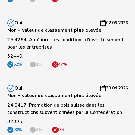
C
46
Hug
Roman
UDC
GR
-
a
Oui
02.06.2026
C
Non = valeur de classement plus élevée
47
Rüegger
Monika
UDC
OW
-
25.4264. Améliorer les conditions d'investissement
a
pour les entreprises
32440.
C
Umbricht
48
Nadja
UDC
BE
-
52%
1%
47%
Pieren
a
C
Oui
30.04.2026
49
Steinemann
Barbara
UDC
ZH
-
Non = valeur de classement plus élevée
a
24.3417. Promotion du bois suisse dans les
C
constructions subventionnées par la Confédération
50
Marchesi
Piero
UDC
TI
-
32395.
a
90%
2%
9%