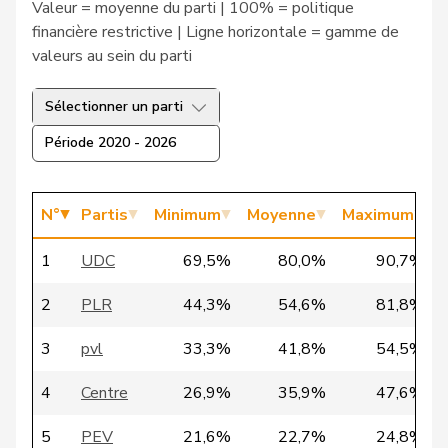
Valeur = moyenne du parti | 100% = politique
C
financière restrictive | Ligne horizontale = gamme de
12
Burgherr
Thomas
UDC
AG
-
valeurs au sein du parti
a
C
Sélectionner un parti
13
Walliser
Bruno
UDC
ZH
-
Période 2020 - 2026
a
C
N°
Partis
Minimum
Moyenne
Maximum
14
Dettling
Marcel
UDC
SZ
-
a
1
UDC
69,5%
80,0%
90,7%
C
2
PLR
44,3%
54,6%
81,8%
15
Graber
Michael
UDC
VS
-
a
3
pvl
33,3%
41,8%
54,5%
C
4
Centre
26,9%
35,9%
47,6%
16
Guggisberg
Lars
UDC
BE
-
a
5
PEV
21,6%
22,7%
24,8%