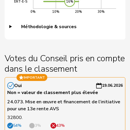
VERT-E-S
16%
C
0%
10%
20%
30%
40%
22
Fischer
Benjamin
UDC
ZH
-
a
Méthodologie & sources
C
23
Gafner
Andreas
UDF
BE
-
a
Votes du Conseil pris en compte
C
dans le classement
24
Tuena
Mauro
UDC
ZH
-
a
IMPORTANT
Oui
19.06.2026
C
Non = valeur de classement plus élevée
25
Aeschi
Thomas
UDC
ZG
-
24.073. Mise en œuvre et financement de l’initiative
a
pour une 13e rente AVS
C
32800.
26
Vontobel
Erich
UDF
ZH
-
54%
3%
43%