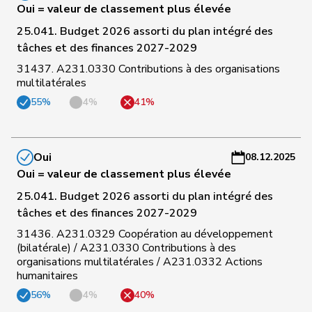
Oui = valeur de classement plus élevée
C
25.041. Budget 2026 assorti du plan intégré des
108
Kutter
Philipp
Centre
ZH
-
tâches et des finances 2027-2029
a
31437. A231.0330 Contributions à des organisations
multilatérales
C
109
Barandun
Nicole
Centre
ZH
-
55%
4%
41%
a
C
Oui
08.12.2025
110
Weber
Céline
pvl
VD
-
Oui = valeur de classement plus élevée
a
25.041. Budget 2026 assorti du plan intégré des
C
tâches et des finances 2027-2029
111
Stämpfli
Fabienne
pvl
BE
-
31436. A231.0329 Coopération au développement
a
(bilatérale) / A231.0330 Contributions à des
organisations multilatérales / A231.0332 Actions
C
humanitaires
112
Bertschy
Kathrin
pvl
BE
-
56%
4%
40%
a