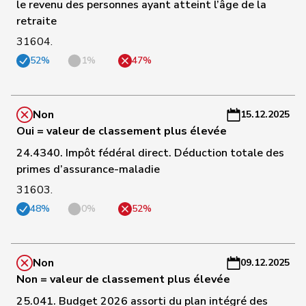
de
le revenu des personnes ayant atteint l’âge de la
93
Simone
PLR
GE
-
Montmollin
retraite
a
31604.
C
52%
1%
47%
Matthias
94
Jauslin
pvl
AG
-
Samuel
a
Non
15.12.2025
C
Oui = valeur de classement plus élevée
95
Wehrli
Laurent
PLR
VD
-
a
24.4340. Impôt fédéral direct. Déduction totale des
primes d’assurance-maladie
C
31603.
96
Riniker
Maja
PLR
AG
-
48%
0%
52%
a
C
97
Grossen
Jürg
pvl
BE
-
Non
09.12.2025
a
Non = valeur de classement plus élevée
25.041. Budget 2026 assorti du plan intégré des