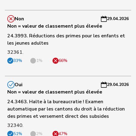
C
51
Pamini
Paolo
UDC
TI
-
Non
29.04.2026
a
Non = valeur de classement plus élevée
C
24.3993. Réductions des primes pour les enfants et
52
Buffat
Michaël
UDC
VD
-
les jeunes adultes
a
32361.
C
33%
1%
66%
53
Hurter
Thomas
UDC
SH
-
a
Oui
29.04.2026
C
Non = valeur de classement plus élevée
54
Wandfluh
Ernst
UDC
BE
-
24.3463. Halte à la bureaucratie ! Examen
a
automatique par les cantons du droit à la réduction
des primes et versement direct des subsides
C
55
Stettler
Thomas
UDC
JU
-
32340.
a
51%
2%
47%