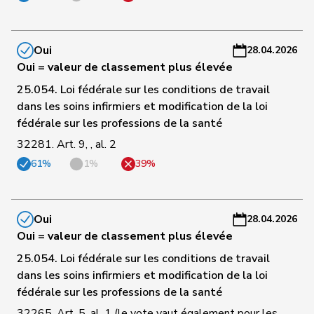
C
-
Oui
28.04.2026
56
Bühler
Manfred
UDC
BE
C
Oui = valeur de classement plus élevée
-
a
25.054. Loi fédérale sur les conditions de travail
dans les soins infirmiers et modification de la loi
C
fédérale sur les professions de la santé
57
Kolly
Nicolas
UDC
FR
-
32281. Art. 9, , al. 2
a
61%
1%
39%
C
58
Reimann
Lukas
UDC
SG
-
a
Oui
28.04.2026
Oui = valeur de classement plus élevée
C
25.054. Loi fédérale sur les conditions de travail
59
Calame
Didier
UDC
NE
-
dans les soins infirmiers et modification de la loi
a
fédérale sur les professions de la santé
C
32265. Art. 5, al. 1 (le vote vaut également pour les