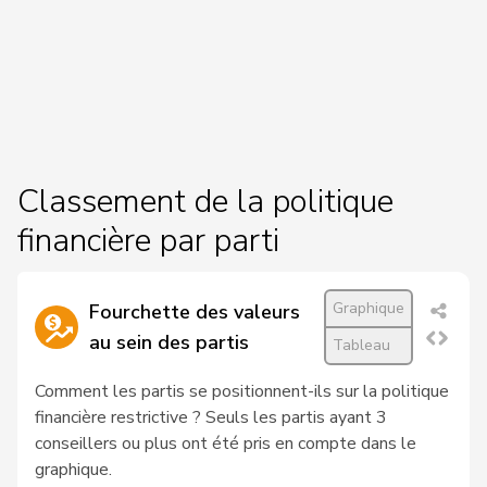
7
Haab
Martin
UDC
ZH
-
a
C
8
Freymond
Sylvain
UDC
VD
-
a
Classement de la politique
C
9
Strupler
Manuel
UDC
TG
-
financière par parti
a
C
Graphique
Fourchette des valeurs
10
Glarner
Andreas
UDC
AG
-
au sein des partis
Tableau
a
Comment les partis se positionnent-ils sur la politique
C
financière restrictive ? Seuls les partis ayant 3
11
Schmid
Pascal
UDC
TG
-
conseillers ou plus ont été pris en compte dans le
a
graphique.