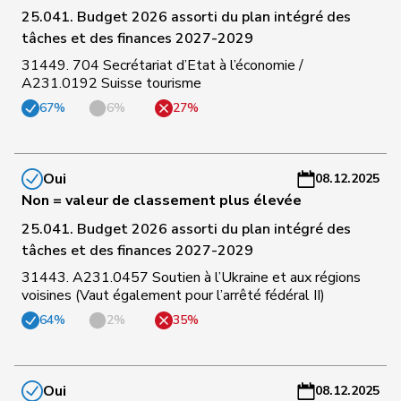
C
25.041. Budget 2026 assorti du plan intégré des
103
Müller
Leo
Centre
LU
-
tâches et des finances 2027-2029
a
31449. 704 Secrétariat d’Etat à l’économie /
A231.0192 Suisse tourisme
C
67%
6%
27%
104
Kaufmann
Pius
Centre
LU
-
a
C
Oui
08.12.2025
105
Paganini
Nicolò
Centre
SG
-
Non = valeur de classement plus élevée
a
25.041. Budget 2026 assorti du plan intégré des
tâches et des finances 2027-2029
C
31443. A231.0457 Soutien à l’Ukraine et aux régions
106
Ritter
Markus
Centre
SG
-
voisines (Vaut également pour l’arrêté fédéral II)
a
64%
2%
35%
C
107
Blunschy
Dominik
Centre
SZ
-
a
Oui
08.12.2025