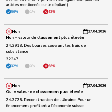
articles mentionnés sur le dépliant)
60
Pahud
Yvan
UDC
VD
-
a
56%
1%
43%
C
61
Quadri
Lorenzo
Lega
TI
-
Non
27.04.2026
a
Non = valeur de classement plus élevée
C
24.3913. Des bourses couvrant les frais de
62
Nicolet
Jacques
UDC
VD
-
subsistance
a
32247.
32%
0%
68%
C
63
Bläsi
Thomas
UDC
GE
-
a
Non
27.04.2026
C
Oui = valeur de classement plus élevée
-
24.3728. Reconstruction de l'Ukraine. Pour un
64
Golay
Roger
MCG
GE
C
financement profitant à l'économie suisse
-