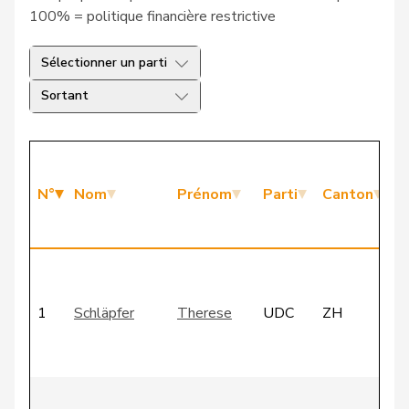
100% = politique financière restrictive
Sélectionner un parti
Sortant
M
d
N°
Nom
Prénom
Parti
Canton
C
d
C
-
1
Schläpfer
Therese
UDC
ZH
C
-
a
C