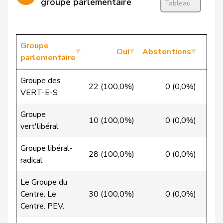
groupe parlementaire
Tableau
Wasserfallen
Christian
PLR
RL
BE
VERT-
Badertscher
Groupe
Christine
G
BE
Oui
E-S
Abstentions
parlementaire
Bulliard-
Christine
Centre
M-E
FR
Groupe des
Marbach
22 (100,0%)
0 (0,0%)
0 (
VERT-E-S
Riner
Christoph
UDC
V
AG
Groupe
10 (100,0%)
0 (0,0%)
0 (
vert'libéral
VERT-
Clivaz
Christophe
G
VS
E-S
Groupe libéral-
28 (100,0%)
0 (0,0%)
0 (
radical
Friedl
Claudia
PSS
S
SG
Le Groupe du
Gredig
Corina
pvl
GL
ZH
Centre. Le
30 (100,0%)
0 (0,0%)
0 (
Centre. PEV.
Aellen
Cyril
PLR
RL
GE