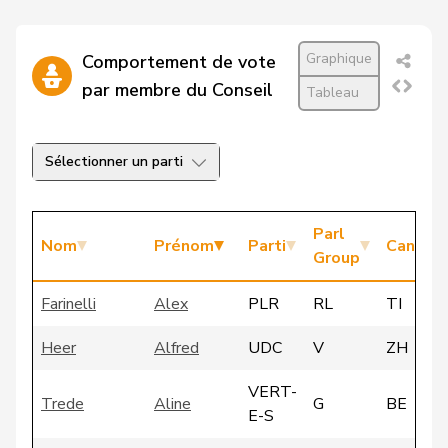
Graphique
Comportement de vote
par membre du Conseil
Tableau
Sélectionner un parti
Parl
Nom
Prénom
Parti
Canton
Group
Farinelli
Alex
PLR
RL
TI
Heer
Alfred
UDC
V
ZH
VERT-
Trede
Aline
G
BE
E-S