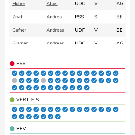
Huber
Alois
UDC
V
AG
Zryd
Andrea
PSS
S
BE
Gafner
Andreas
UDF
V
BE
Glarner
Andreas
UDC
V
AG
Meier
Andreas
Centre
M-E
AG
PSS
Silberschmidt
Andri
PLR
RL
ZH
Giacometti
Anna
PLR
RL
GR
Rosenwasser
Anna
PSS
S
ZH
VERT-E-S
VERT-
Glättli
Balthasar
G
ZH
E-S
PEV
Gysi
Barbara
PSS
S
SG