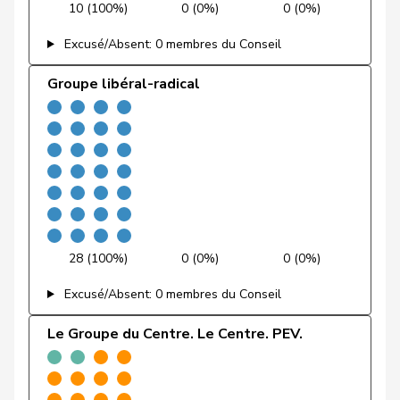
10 (100%)
0 (0%)
0 (0%)
Schneider-
Elisabeth
Centre
M-E
BL
Excusé/Absent: 0 membres du Conseil
Schneiter
Groupe libéral-radical
Amoos
Emmanuel
PSS
S
VS
Nussbaumer
Eric
PSS
S
BL
Hess
Erich
UDC
V
BE
Vontobel
Erich
UDF
V
ZH
28 (100%)
0 (0%)
0 (0%)
Wandfluh
Ernst
UDC
V
BE
Excusé/Absent: 0 membres du Conseil
Revaz
Estelle
PSS
S
GE
Le Groupe du Centre. Le Centre. PEV.
Molina
Fabian
PSS
S
ZH
VERT-
Fivaz
Fabien
G
NE