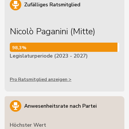
Zufälliges Ratsmitglied
Nicolò Paganini (Mitte)
98,3%
98,3%
Legislaturperiode (2023 - 2027)
Pro Ratsmitglied anzeigen >
Anwesenheitsrate nach Partei
Höchster Wert