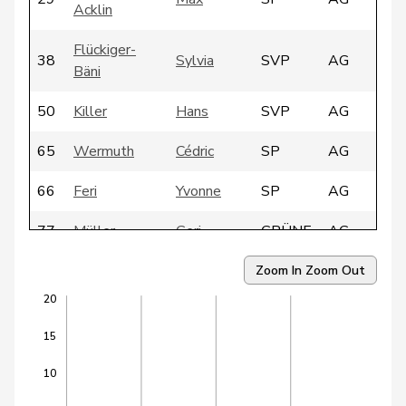
Acklin
Flückiger-
38
Sylvia
SVP
AG
Bäni
50
Killer
Hans
SVP
AG
65
Wermuth
Cédric
SP
AG
66
Feri
Yvonne
SP
AG
77
Müller
Geri
GRÜNE
AG
86
Humbel
Ruth
CVP
AG
Zoom In
Zoom Out
20
94
Flach
Beat
glp
AG
15
95
Knecht
Hansjörg
SVP
AG
10
116
Guhl
Bernhard
BDP
AG