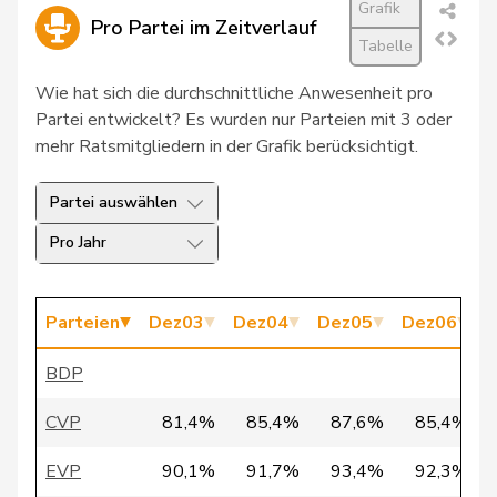
Martina
Grafik
Pro Partei im Zeitverlauf
Tabelle
12
Aebischer
Matthias
SP
BE
Wie hat sich die durchschnittliche Anwesenheit pro
21
Teuscher
Franziska
GRÜNE
BE
Partei entwickelt? Es wurden nur Parteien mit 3 oder
mehr Ratsmitgliedern in der Grafik berücksichtigt.
24
Allemann
Evi
SP
BE
27
Rösti
Albert
SVP
BE
Partei auswählen
Pro Jahr
28
Amstutz
Adrian
SVP
BE
36
Streiff-Feller
Marianne
EVP
BE
Parteien
Dez03
Dez04
Dez05
Dez06
D
67
Grossen
Jürg
glp
BE
BDP
84
Wasserfallen
Christian
FDP
BE
CVP
81,4%
85,4%
87,6%
85,4%
von
88
Erich
SVP
BE
Siebenthal
EVP
90,1%
91,7%
93,4%
92,3%