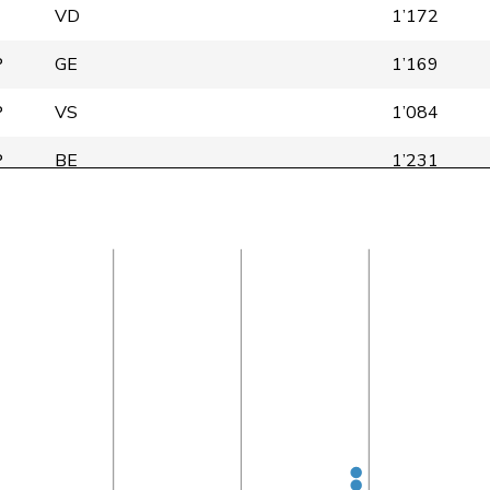
VD
1’172
P
GE
1’169
P
VS
1’084
P
BE
1’231
VD
1’253
P
BL
1’116
ZH
1’012
P
GE
1’166
ZH
1’022
GE
1’147