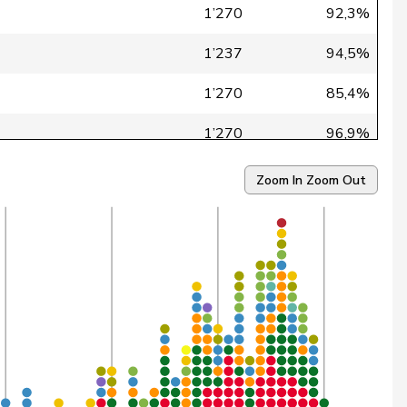
1’270
92,3%
1’237
94,5%
1’270
85,4%
1’270
96,9%
1’270
98,7%
Zoom In
Zoom Out
1’270
87,9%
1’270
79,7%
1’270
91,8%
1’270
80,5%
1’270
90,3%