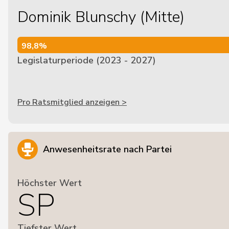
Dominik Blunschy (Mitte)
98,8%
98,8%
Legislaturperiode (2023 - 2027)
Pro Ratsmitglied anzeigen >
Anwesenheitsrate nach Partei
Höchster Wert
SP
Tiefster Wert