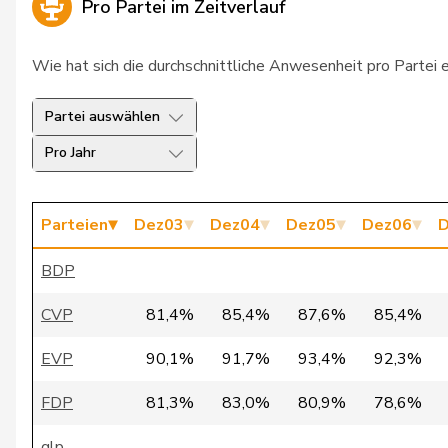
Pro Partei im Zeitverlauf
48
Büchel
Roland Rino
SV
Wie hat sich die durchschnittliche Anwesenheit pro Partei 
118
Büchler
Jakob
CV
Partei auswählen
122
Bugnon
André
SV
Pro Jahr
137
Bulliard-Marbach
Christine
CV
127
Buttet
Yannick
CV
Parteien
Dez03
Dez04
Dez05
Dez06
D
49
Candinas
Martin
CV
BDP
71
Carobbio Guscetti
Marina
SP
CVP
81,4%
85,4%
87,6%
85,4%
117
Caroni
Andrea
FD
EVP
90,1%
91,7%
93,4%
92,3%
93
Cassis
Ignazio
FD
FDP
81,3%
83,0%
80,9%
78,6%
183
Chevalley
Isabelle
glp
glp