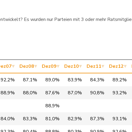
P
SG
1’216
entwickelt? Es wurden nur Parteien mit 3 oder mehr Ratsmitgliede
P
SG
1’144
P
VD
1’136
P
FR
1’119
P
VS
1’128
ez07
Dez08
Dez09
Dez10
Dez11
Dez12
P
GR
1’216
92,2%
87,1%
89,0%
83,9%
84,3%
89,2%
TI
1’199
88,9%
88,0%
87,6%
87,0%
90,8%
93,2%
P
AR
1’145
88,9%
P
TI
1’170
84,0%
83,3%
81,0%
82,9%
87,3%
93,1%
VD
1’002
92,3%
80,4%
88,8%
80,3%
90,9%
92,6%