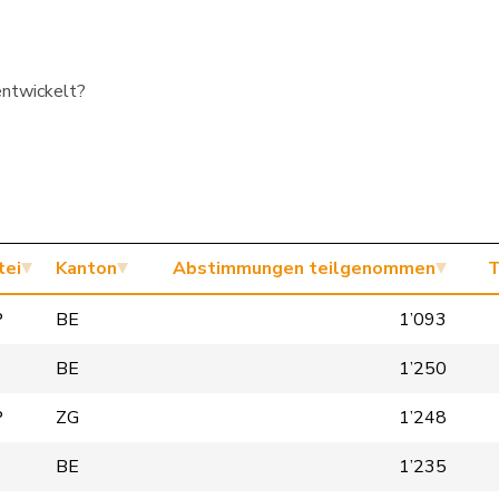
entwickelt?
tei
Kanton
Abstimmungen teilgenommen
T
P
BE
1’093
BE
1’250
P
ZG
1’248
BE
1’235