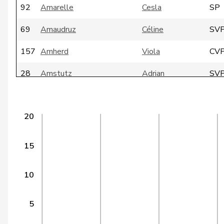
92
Amarelle
Cesla
SP
69
Amaudruz
Céline
SV
157
Amherd
Viola
CV
28
Amstutz
Adrian
SV
7
Aubert
Josiane
SP
20
140
Baader
Caspar
SV
181
Badran
Jacqueline
SP
15
101
Barthassat
Luc
CV
10
177
Bäumle
Martin
glp
5
115
Bernasconi
Maria
SP