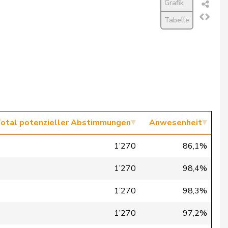
Grafik
Tabelle
otal potenzieller Abstimmungen
Anwesenheit
1’270
86,1%
1’270
98,4%
1’270
98,3%
1’270
97,2%