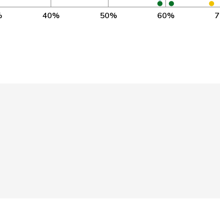
BE
1’124
%
40%
50%
60%
P
ZH
1’115
LU
1’131
P
SO
30
P
ZH
774
TG
1’143
P
SO
1’122
P
ZH
1’045
P
FR
1’237
P
GR
1’115
P
SG
1’212