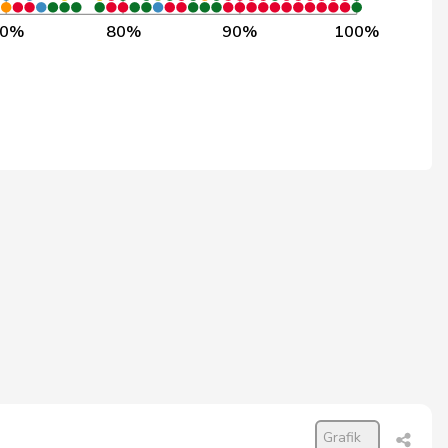
1’228
91,5%
70%
80%
90%
100%
1’270
87,8%
1’270
89,1%
43
69,8%
1’270
60,9%
1’270
90,0%
1’270
88,3%
1’270
82,3%
1’270
97,4%
1’270
87,8%
Grafik
1’270
95,4%