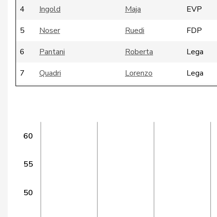
4
Ingold
Maja
EVP
5
Noser
Ruedi
FDP
6
Pantani
Roberta
Lega
7
Quadri
Lorenzo
Lega
8
Streiff-Feller
Marianne
EVP
9
Vogler
Karl
csp-ow
60
10
Töngi
Michael
GRÜNE
11
Kälin
Irène
GRÜNE
55
12
Crottaz
Brigitte
SP
50
13
Glättli
Balthasar
GRÜNE