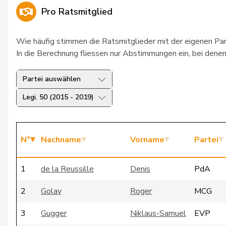
Pro Ratsmitglied
Wie häufig stimmen die Ratsmitglieder mit der eigenen Pa
In die Berechnung fliessen nur Abstimmungen ein, bei denen 
Partei auswählen
Legi. 50 (2015 - 2019)
N°
Nachname
Vorname
Partei
1
de la Reussille
Denis
PdA
2
Golay
Roger
MCG
3
Gugger
Niklaus-Samuel
EVP