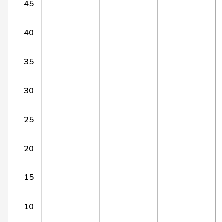
45
14
Grossen
Jürg
glp
15
Moser
Tiana Angelina
glp
40
16
Munz
Martina
SP
35
17
Schneider Schüttel
Ursula
SP
30
18
Friedl
Claudia
SP
19
Haab
Martin
SVP
25
20
Rytz
Regula
GRÜNE
20
21
Schläpfer
Therese
SVP
15
22
Fehlmann Rielle
Laurence
SP
23
Fricker
Jonas
GRÜNE
10