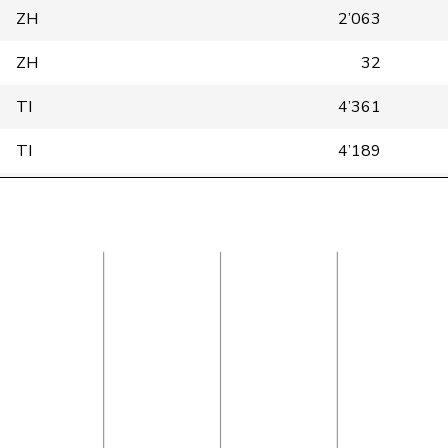
ZH
2’063
ZH
32
TI
4’361
TI
4’189
BE
4’408
OW
4’430
LU
1’771
AG
1’987
VD
1’883
ZH
4’382