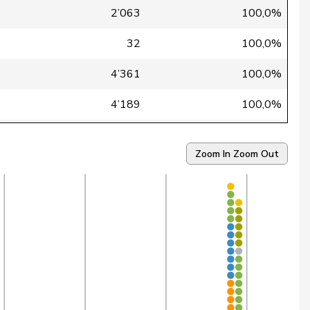
2’063
100,0%
32
100,0%
4’361
100,0%
4’189
100,0%
4’408
100,0%
Zoom In
Zoom Out
4’430
100,0%
1’774
99,8%
1’993
99,7%
1’893
99,5%
4’405
99,5%