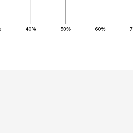
BE
4’185
VD
1’587
AG
3’970
%
40%
50%
60%
BL
4’363
AG
4’190
ZH
4’326
VD
4’283
VD
592
ZH
4’368
ZH
4’376
SO
4’290