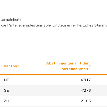
rteimehrheit?
die Partei zu mindestens zwei Dritteln ein einheitliches Stimmve
Abstimmungen mit der
Kanton
Parteimehrheit
NE
4’317
GE
4’276
ZH
2’105