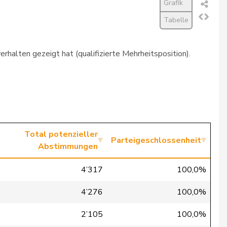
Grafik
Tabelle
rhalten gezeigt hat (qualifizierte Mehrheitsposition).
Total potenzieller
Parteigeschlossenheit
Abstimmungen
4’317
100,0%
4’276
100,0%
2’105
100,0%