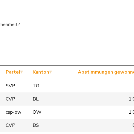
smehrheit?
Partei
Kanton
Abstimmungen gewonn
SVP
TG
CVP
BL
1’
csp-ow
OW
1’
CVP
BS