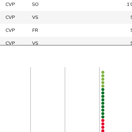
CVP
SO
1’
CVP
VS
CVP
FR
CVP
VS
CVP
VS
CVP
JU
1’
BDP
GR
1’
CVP
AG
CVP
TI
CVP
SG
1’