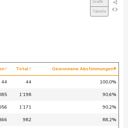
Grafik
Tabelle
en
Total
Gewonnene Abstimmungen
44
44
100,0%
085
1’198
90,6%
056
1’171
90,2%
866
982
88,2%