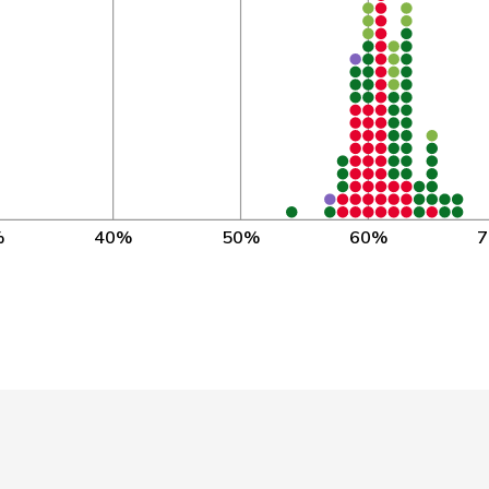
CVP
LU
1’
CVP
SO
CVP
GR
1’
CVP
GE
CVP
SZ
%
40%
50%
60%
FDP
NE
BDP
AG
BDP
ZH
1’
FDP
VS
CVP
TI
1’
CVP
LU