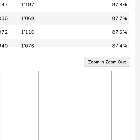
043
1’187
87,9%
938
1’069
87,7%
972
1’110
87,6%
940
1’076
87,4%
899
1’030
87,3%
Zoom In
Zoom Out
024
1’174
87,2%
051
1’205
87,2%
942
1’080
87,2%
978
1’122
87,2%
031
1’184
87,1%