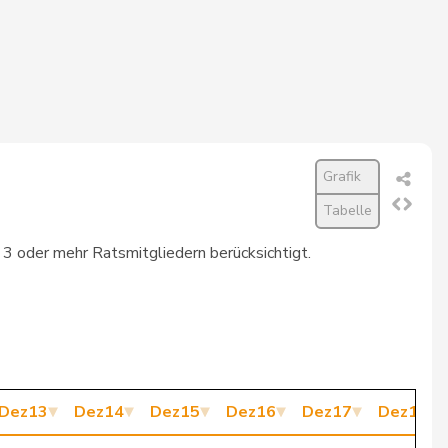
957
1’121
85,4%
831
974
85,3%
959
1’125
85,2%
925
1’088
85,0%
Grafik
Tabelle
938
1’103
85,0%
t 3 oder mehr Ratsmitgliedern berücksichtigt.
857
1’008
85,0%
990
1’165
85,0%
288
340
84,7%
859
1’016
84,5%
Dez13
Dez14
Dez15
Dez16
Dez17
Dez18
886
1’049
84,5%