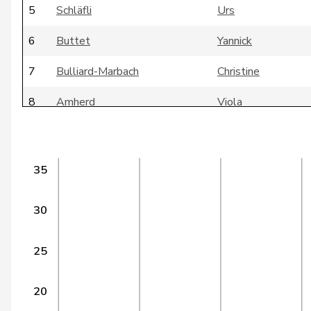
5
Schläfli
Urs
6
Buttet
Yannick
7
Bulliard-Marbach
Christine
8
Amherd
Viola
9
Darbellay
Christophe
10
Gschwind
Jean-Paul
35
11
Hassler
Hansjörg
30
12
Humbel
Ruth
25
13
Regazzi
Fabio
14
Ritter
Markus
20