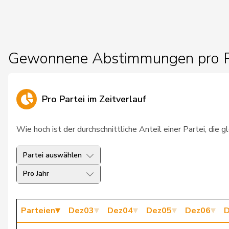
26
Ziörjen
Lothar
27
Schmid-Federer
Barbara
Gewonnene Abstimmungen pro P
28
Moret
Isabelle
29
Derder
Fathi
Pro Partei im Zeitverlauf
30
Haller Vannini
Ursula
Wie hoch ist der durchschnittliche Anteil einer Partei, die
31
Hess
Lorenz
Partei auswählen
32
Ribaux
Alain
Pro Jahr
33
Schilliger
Peter
34
Fässler
Daniel
Parteien
Dez03
Dez04
Dez05
Dez06
D
35
Riklin
Kathy