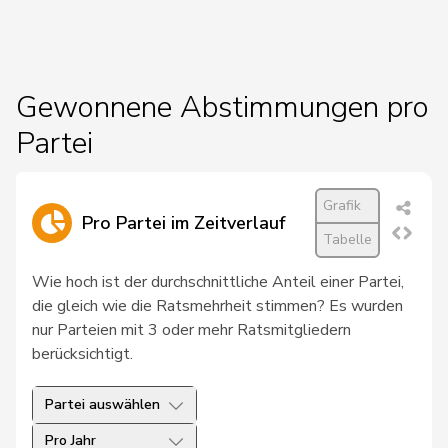
19
Regazzi
Fabio
CVP
TI
20
Perrinjaquet
Sylvie
FDP
NE
Gewonnene Abstimmungen pro
21
Buttet
Yannick
CVP
VS
Partei
22
Romano
Marco
CVP
TI
Grafik
23
Büchler
Jakob
CVP
SG
Pro Partei im Zeitverlauf
Tabelle
24
Bourgeois
Jacques
FDP
FR
Wie hoch ist der durchschnittliche Anteil einer Partei,
die gleich wie die Ratsmehrheit stimmen? Es wurden
25
Germanier
Jean-René
FDP
VS
nur Parteien mit 3 oder mehr Ratsmitgliedern
26
Gmür
Alois
CVP
SZ
berücksichtigt.
27
Hassler
Hansjörg
BDP
GR
Partei auswählen
28
Ribaux
Alain
FDP
NE
Pro Jahr