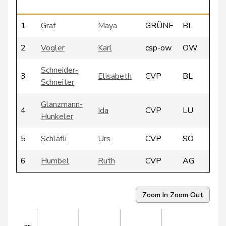
1
Graf
Maya
GRÜNE
BL
2
Vogler
Karl
csp-ow
OW
Schneider-
3
Elisabeth
CVP
BL
Schneiter
Glanzmann-
4
Ida
CVP
LU
Hunkeler
5
Schläfli
Urs
CVP
SO
6
Humbel
Ruth
CVP
AG
7
Darbellay
Christophe
CVP
VS
Zoom In
Zoom Out
8
Barthassat
Luc
CVP
GE