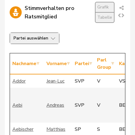
Grafik
Stimmverhalten pro
Ratsmitglied
Tabelle
Partei auswählen
Parl
Nachname
Vorname
Partei
Kanto
Group
Addor
Jean-Luc
SVP
V
VS
Aebi
Andreas
SVP
V
BE
Aebischer
Matthias
SP
S
BE