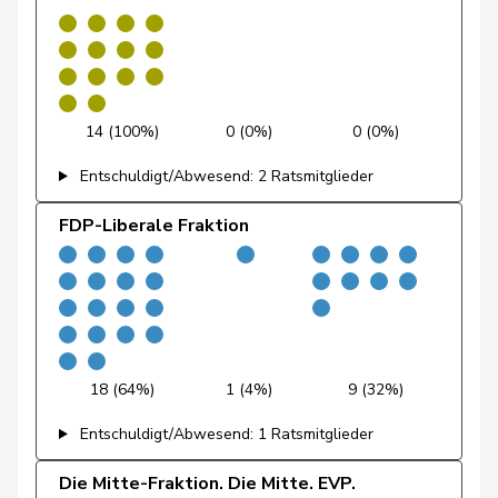
Feller
Olivier
FDP
RL
VD
Feri
Yvonne
SP
S
AG
Fiala
Doris
FDP
RL
ZH
14 (100%)
0 (0%)
0 (0%)
Fischer
Roland
glp
GL
LU
Entschuldigt/Abwesend: 2 Ratsmitglieder
Fivaz
Fabien
GRÜNE
G
NE
FDP-Liberale Fraktion
Flach
Beat
glp
GL
AG
Fluri
Kurt
FDP
RL
SO
Pierre-
Fridez
SP
S
JU
Alain
18 (64%)
1 (4%)
9 (32%)
Friedl
Claudia
SP
S
SG
Entschuldigt/Abwesend: 1 Ratsmitglieder
Friedli
Esther
SVP
V
SG
Die Mitte-Fraktion. Die Mitte. EVP.