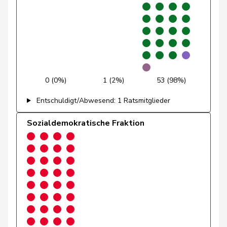
Gmür
Alois
Mitte
M-E
SZ
Gössi
Petra
FDP
RL
SZ
Graber
Michael
SVP
V
VS
Graf-Litscher
Edith
SP
S
TG
0 (0%)
1 (2%)
53 (98%)
Gredig
Corina
glp
GL
ZH
Entschuldigt/Abwesend: 1 Ratsmitglieder
Sozialdemokratische Fraktion
Grin
Jean-Pierre
SVP
V
VD
Grossen
Jürg
glp
GL
BE
Grüter
Franz
SVP
V
LU
Gschwind
Jean-Paul
Mitte
M-E
JU
Niklaus-
Gugger
EVP
M-E
ZH