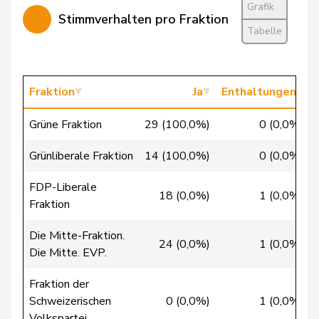
Chevalley
Isabelle
glp
GL
VD
Grafik
Stimmverhalten pro Fraktion
Tabelle
Christ
Katja
glp
GL
BS
Clivaz
Christophe
GRÜNE
G
VS
Fraktion
Ja
Enthaltungen
Cottier
Damien
FDP
RL
NE
Grüne Fraktion
29 (100,0%)
0 (0,0%)
Crottaz
Brigitte
SP
S
VD
Grünliberale Fraktion
14 (100,0%)
0 (0,0%)
Dandrès
Christian
SP
S
GE
FDP-Liberale
18 (0,0%)
1 (0,0%)
Fraktion
de Courten
Thomas
SVP
V
BL
Die Mitte-Fraktion.
de la
24 (0,0%)
1 (0,0%)
Denis
PdA
G
NE
Die Mitte. EVP.
Reussille
Fraktion der
de
Simone
FDP
RL
GE
Schweizerischen
0 (0,0%)
1 (0,0%)
Montmollin
Volkspartei