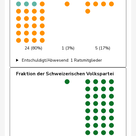
Funiciello
Tamara
SP
S
BE
Gafner
Andreas
EDU
V
BE
Andrea
Geissbühler
SVP
V
BE
Martina
24 (80%)
1 (3%)
5 (17%)
Giacometti
Anna
FDP
RL
GR
Entschuldigt/Abwesend: 1 Ratsmitglieder
Giezendanner
Benjamin
SVP
V
AG
Fraktion der Schweizerischen Volkspartei
Girod
Bastien
GRÜNE
G
ZH
Glanzmann-
Ida
Mitte
M-E
LU
Hunkeler
Glarner
Andreas
SVP
V
AG
Glättli
Balthasar
GRÜNE
G
ZH