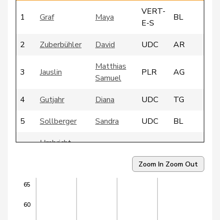
VERT-
1
Graf
Maya
BL
E-S
2
Zuberbühler
David
UDC
AR
Matthias
3
Jauslin
PLR
AG
Samuel
4
Gutjahr
Diana
UDC
TG
5
Sollberger
Sandra
UDC
BL
Umbricht
6
Nadja
UDC
BE
Pieren
Zoom In
Zoom Out
7
Walliser
Bruno
UDC
ZH
65
8
Schläpfer
Therese
UDC
ZH
60
9
Atici
Mustafa
PSS
BS