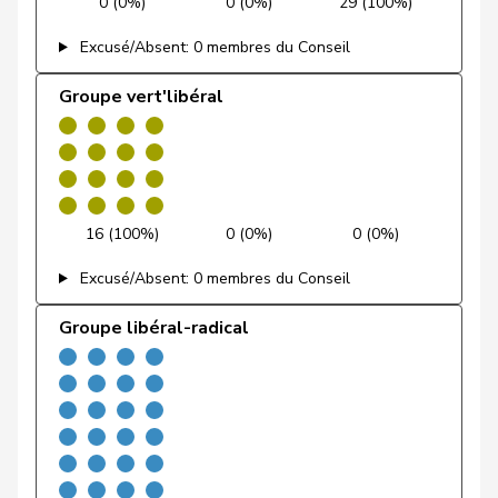
0 (0%)
0 (0%)
29 (100%)
Rielle
Excusé/Absent: 0 membres du Conseil
Feller
Olivier
PLR
RL
VD
Groupe vert'libéral
Feri
Yvonne
PSS
S
AG
Fiala
Doris
PLR
RL
ZH
Fischer
Benjamin
UDC
V
ZH
16 (100%)
0 (0%)
0 (0%)
Fischer
Roland
pvl
GL
LU
Excusé/Absent: 0 membres du Conseil
VERT-
Fivaz
Fabien
G
NE
Groupe libéral-radical
E-S
Flach
Beat
pvl
GL
AG
Fluri
Kurt
PLR
RL
SO
Pierre-
Fridez
PSS
S
JU