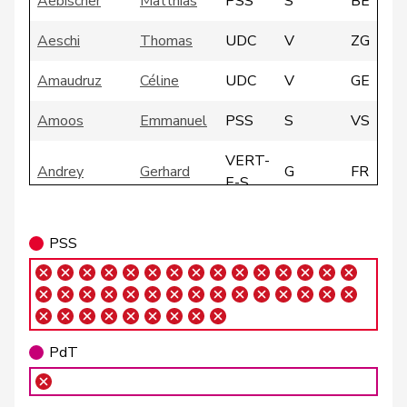
Aebischer
Matthias
PSS
S
BE
Aeschi
Thomas
UDC
V
ZG
Amaudruz
Céline
UDC
V
GE
Amoos
Emmanuel
PSS
S
VS
VERT-
Andrey
Gerhard
G
FR
E-S
Atici
Mustafa
PSS
S
BS
PSS
VERT-
Badertscher
Christine
G
BE
E-S
Badran
Jacqueline
PSS
S
ZH
PdT
Barrile
Angelo
PSS
S
ZH
VERT-