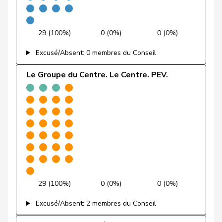
Alain
Friedl
Claudia
PSS
S
SG
29 (100%)
0 (0%)
0 (0%)
Friedli
Esther
UDC
V
SG
Excusé/Absent: 0 membres du Conseil
Funiciello
Tamara
PSS
S
BE
Le Groupe du Centre. Le Centre. PEV.
Gafner
Andreas
UDF
V
BE
Andrea
Geissbühler
UDC
V
BE
Martina
Giacometti
Anna
PLR
RL
GR
Giezendanner
Benjamin
UDC
V
AG
29 (100%)
0 (0%)
0 (0%)
VERT-
Girod
Bastien
G
ZH
E-S
Excusé/Absent: 2 membres du Conseil