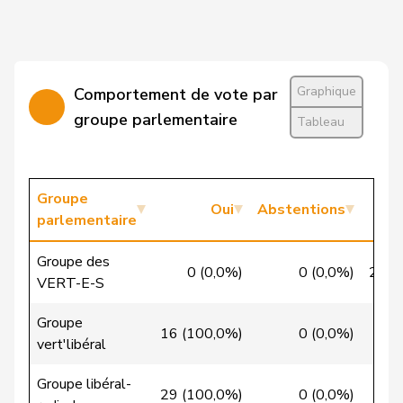
Candinas
Martin
Centre
M-E
GR
Cattaneo
Rocco
PLR
RL
TI
Graphique
Comportement de vote par
Christ
Katja
pvl
GL
BS
groupe parlementaire
Tableau
VERT-
Clivaz
Christophe
G
VS
E-S
Groupe
Oui
Abstentions
Cottier
Damien
PLR
RL
NE
parlementaire
Crottaz
Brigitte
PSS
S
VD
Groupe des
0 (0,0%)
0 (0,0%)
29 (
VERT-E-S
Dandrès
Christian
PSS
S
GE
Groupe
de Courten
Thomas
UDC
V
BL
16 (100,0%)
0 (0,0%)
0
vert'libéral
de la
Denis
PdT
G
NE
Groupe libéral-
Reussille
29 (100,0%)
0 (0,0%)
0