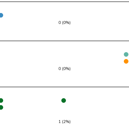
PSS
S
AG
0 (0%)
PLR
RL
ZH
UDC
V
ZH
pvl
GL
LU
VERT-E-S
G
NE
0 (0%)
pvl
GL
AG
PLR
RL
SO
PSS
S
JU
PSS
S
SG
1 (2%)
PSS
S
BE