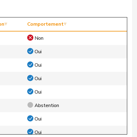
on
Comportement
Non
Oui
Oui
Oui
Oui
Abstention
Oui
Oui