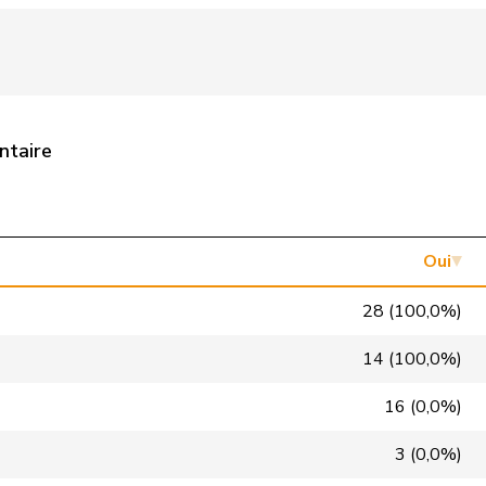
Centre
M-E
FR
UDC
V
AG
Centre
M-E
GR
ntaire
PLR
RL
TI
pvl
GL
BS
VERT-E-S
G
VS
Oui
PLR
RL
NE
28 (100,0%)
PSS
S
VD
14 (100,0%)
PSS
S
GE
16 (0,0%)
UDC
V
BL
3 (0,0%)