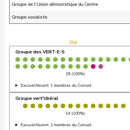
de la Reussille
Denis
Groupe de l'Union démocratique du Centre
de Montmollin
Simone
Groupe socialiste
de Quattro
Jacqueline
Dettling
Marcel
Oui
Groupe des VERT-E-S
Dobler
Marcel
Egger
Kurt
28 (100%)
Egger
Mike
Excusé/Absent: 1 membres du Conseil
Estermann
Yvette
Groupe vert'libéral
Farinelli
Alex
14 (100%)
Fehlmann Rielle
Laurence
Excusé/Absent: 2 membres du Conseil
Feller
Olivier