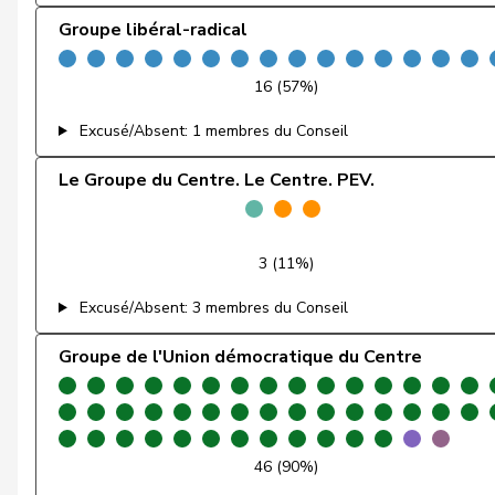
Groupe libéral-radical
Feri
Yvonne
16 (57%)
Fiala
Doris
Excusé/Absent: 1 membres du Conseil
Fischer
Benjamin
Le Groupe du Centre. Le Centre. PEV.
Fischer
Roland
Fivaz
Fabien
3 (11%)
Flach
Beat
Excusé/Absent: 3 membres du Conseil
Fluri
Kurt
Groupe de l'Union démocratique du Centre
Fridez
Pierre-Alain
Friedl
Claudia
46 (90%)
Funiciello
Tamara