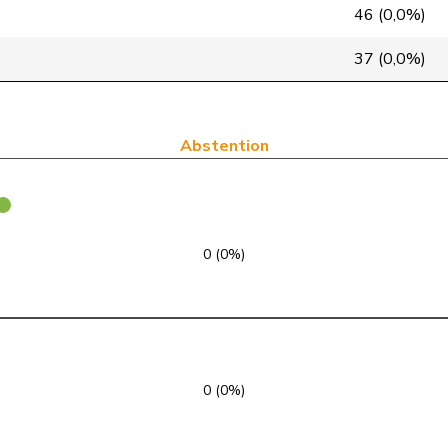
PdT
G
NE
46 (0,0%)
PLR
RL
GE
37 (0,0%)
PLR
RL
VD
UDC
V
SZ
Abstention
PLR
RL
SG
VERT-E-S
G
TG
0 (0%)
UDC
V
SG
UDC
V
LU
PLR
RL
TI
0 (0%)
PSS
S
GE
PLR
RL
VD