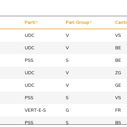
Parti
Parl Group
Cant
UDC
V
VS
UDC
V
BE
PSS
S
BE
UDC
V
ZG
UDC
V
GE
PSS
S
VS
VERT-E-S
G
FR
PSS
S
BS