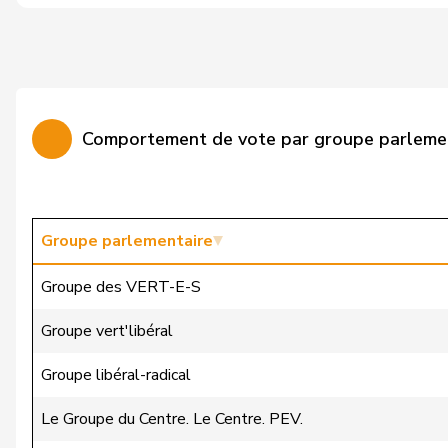
Bulliard-Marbach
Christine
Burgherr
Thomas
Candinas
Martin
Comportement de vote par groupe parleme
Cattaneo
Rocco
Christ
Katja
Clivaz
Christophe
Groupe parlementaire
Cottier
Damien
Groupe des VERT-E-S
Crottaz
Brigitte
Groupe vert'libéral
Dandrès
Christian
Groupe libéral-radical
de Courten
Thomas
Le Groupe du Centre. Le Centre. PEV.